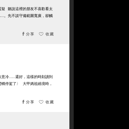
質疑 聽說這裡的朋友不喜歡看太
……。先不談守備範圍寬廣，卻觸
分享
收藏
灰意冷……還好，這樣的時刻讀到
鑾轎停駕了〉 大甲媽祖繞境時，
分享
收藏