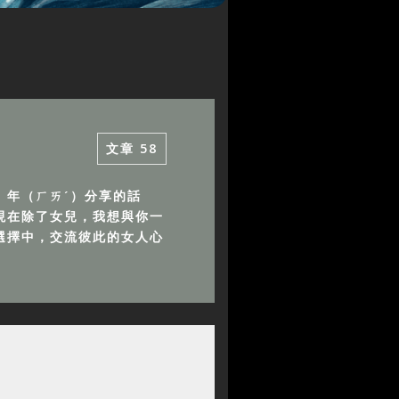
文章
58
）年（ㄏㄞˊ）分享的話
現在除了女兒，我想與你一
選擇中，交流彼此的女人心