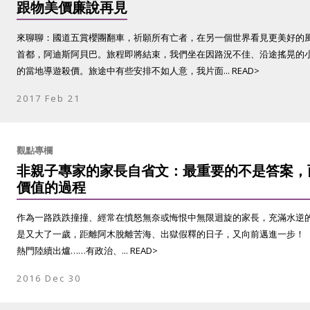
跟物美價廉說再見
來聊聊：國道五賞櫻團翻車，祈願所有亡者，在另一個世界看見更美好的風景
首都，阿迪斯阿貝巴。旅程即將結束，我們坐在因路況不佳、沿途搖晃的
的當地導遊殺價。旅途中有些安排不如人意，我片面... READ>
2017 Feb 21
觀點專欄
非親子專家的家長自省文：最重要的不是答案，
價值的過程
作為一路跌跌撞撞、經常在憤怒無奈或悔恨中無限迴旋的家長，充滿水逆的
是又大了一歲，距離阿木脫離苦海、出獄假釋的日子，又向前邁進一步！
熱門陸續出爐……有政治、... READ>
2016 Dec 30