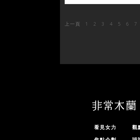
上一頁
1
2
3
4
5
6
7
看見女力
觀
焦點企劃
認