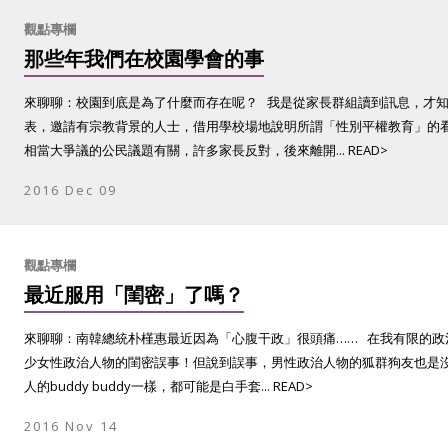
觀點專欄
那些年我們在校園學會的事
來聊聊：校園到底是為了什麼而存在呢？ 我是從家長群組讀到訊息，才
表，邀請有宗教背景的人士，借用學校場地說明所謂「性別平權教育」的
相當大爭議的公民議題有關，許多家長反對，後來離開... READ>
2016 Dec 09
觀點專欄
最近服用「閨密」了嗎？
來聊聊：南韓總統朴槿惠最近因為「心腹干政」很頭痛…… 在我有限的政
少女性政治人物的閨密誤事！但說到誤事，男性政治人物的狐群狗友也是
人的buddy buddy一樣，都可能是白手套... READ>
2016 Nov 14