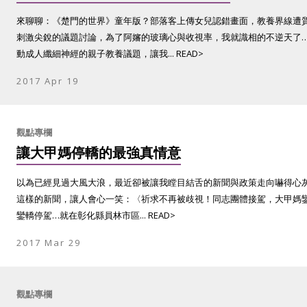
來聊聊：《楚門的世界》童年版？部落客上傳女兒認錯畫面，教養界線遭
刺激尖銳的議題討論，為了阿嬸的玻璃心與收視率，我就識相的不逆天了
動成人纖細神經的親子教養議題，讓我... READ>
2017 Apr 19
觀點專欄
讓大甲媽停轎的最強真情意
以為已經見過大風大浪，最近卻被讓我瞠目結舌的新聞與政策走向嚇得心
這樣的新聞，讓人會心一笑：〈祈求不再被歧視！同志團體接駕，大甲媽
鑾轎停駕…就在彰化縣員林市區... READ>
2017 Mar 29
觀點專欄