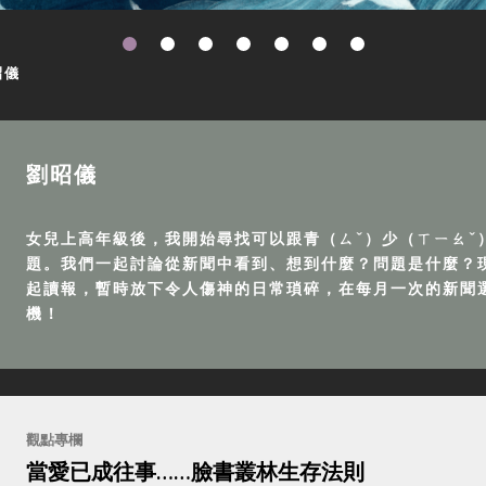
昭儀
劉昭儀
女兒上高年級後，我開始尋找可以跟青（ㄙˇ）少（ㄒㄧㄠˇ
題。我們一起討論從新聞中看到、想到什麼？問題是什麼？
起讀報，暫時放下令人傷神的日常瑣碎，在每月一次的新聞
機！
觀點專欄
當愛已成往事……臉書叢林生存法則