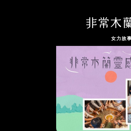
女力故
木蘭選片