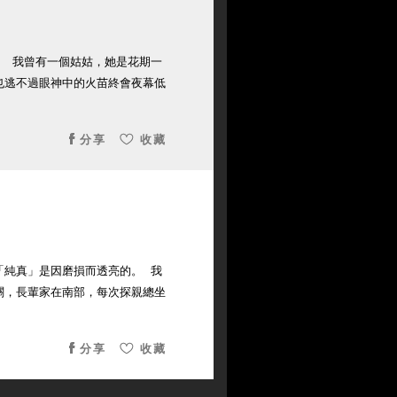
。 我曾有一個姑姑，她是花期一
也逃不過眼神中的火苗終會夜幕低
分享
收藏
「純真」是因磨損而透亮的。 我
關，長輩家在南部，每次探親總坐
分享
收藏