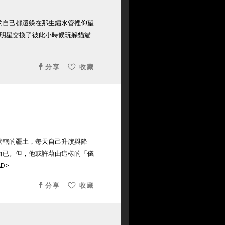
的自己都還躲在那生鏽水管裡仰望
女明星交換了彼此小時候玩躲貓貓
分享
收藏
管轄的疆土，每天自己升旗與降
而已。但，他或許藉由這樣的「儀
D>
分享
收藏