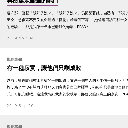
與命運躲貓貓的她們
遠方那一聲聲「躲好了沒？」「躲好了沒？」仍提醒著她，自己有一部分
天空，想像著不要又被命運這「怪物」給逮個正著… 她曾經因訪問和一
的經驗。「那是我第一年跟已離婚的母親... READ>
2019 Nov 04
觀點專欄
有一種寂寞，讓他們只剩成敗
以前，曾經閱讀村上春樹的一則短篇，描述一個男人的人生像一個無人可
旗，為了向沒有望向這裡的人們宣告著自己的疆界，那終究只是畫地自限
式」可以安睡吧。這讓我想到我家的父執輩，那落於眼頭肩上的寂寞... REA
2019 Sep 20
觀點專欄