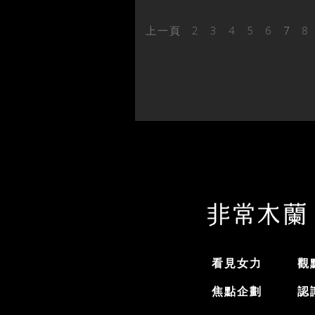
上一頁
2
3
4
5
6
7
8
看見女力
觀
焦點企劃
認