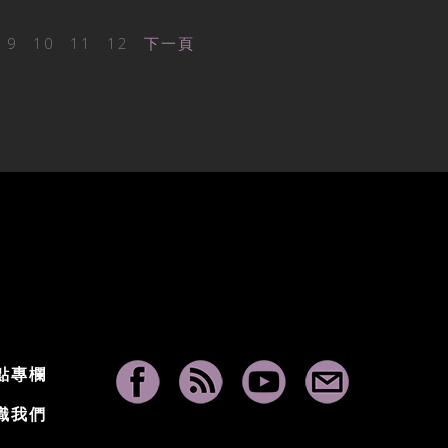
9
10
11
12
下一頁
點專欄
識我們