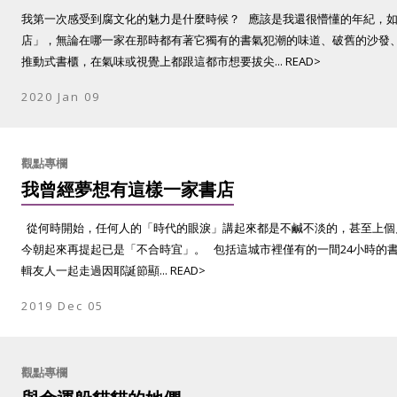
我第一次感受到腐文化的魅力是什麼時候？ 應該是我還很懵懂的年紀，
店」，無論在哪一家在那時都有著它獨有的書氣犯潮的味道、破舊的沙發
推動式書櫃，在氣味或視覺上都跟這都市想要拔尖... READ>
2020 Jan 09
觀點專欄
我曾經夢想有這樣一家書店
從何時開始，任何人的「時代的眼淚」講起來都是不鹹不淡的，甚至上個
今朝起來再提起已是「不合時宜」。 包括這城市裡僅有的一間24小時的
輯友人一起走過因耶誕節顯... READ>
2019 Dec 05
觀點專欄