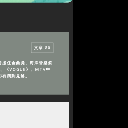
文章
80
曾擔任金曲獎、海洋音樂祭
《VOGUE》、MTV中
影有獨到見解。