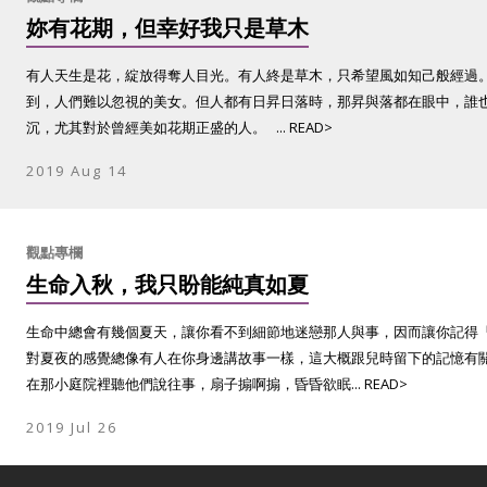
妳有花期，但幸好我只是草木
有人天生是花，綻放得奪人目光。有人終是草木，只希望風如知己般經過
到，人們難以忽視的美女。但人都有日昇日落時，那昇與落都在眼中，誰
沉，尤其對於曾經美如花期正盛的人。 ... READ>
2019 Aug 14
觀點專欄
生命入秋，我只盼能純真如夏
生命中總會有幾個夏天，讓你看不到細節地迷戀那人與事，因而讓你記得
對夏夜的感覺總像有人在你身邊講故事一樣，這大概跟兒時留下的記憶有
在那小庭院裡聽他們說往事，扇子搧啊搧，昏昏欲眠... READ>
2019 Jul 26