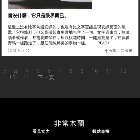
書沒什麼，它只是眼界而已。
這世上沒有比字句還安靜的，也沒有比文字更能呈現安靜反面的喧
囂。它很鋒利，但又高傲其實卑微地包容了一切。文字這東西，無論
讀者或作者，都需要降伏它，所以很花時間，一開始荒廢了，它就像
野馬一樣跑走了，跟任何純粹美的事物一樣。 ... READ>
2018 Mar 02
分享
收藏
上一頁
4
5
6
7
8
9
10
11
12
13
14
下一頁
看見女力
觀點專欄