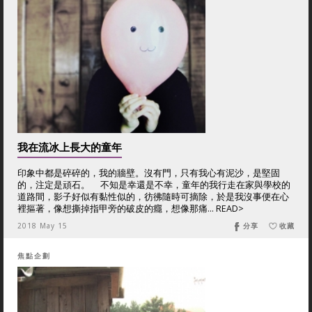
我在流冰上長大的童年
印象中都是碎碎的，我的牆壁。沒有門，只有我心有泥沙，是堅固
的，注定是頑石。 不知是幸還是不幸，童年的我行走在家與學校的
道路間，影子好似有黏性似的，彷彿隨時可摘除，於是我沒事便在心
裡摳著，像想撕掉指甲旁的破皮的癮，想像那痛... READ>
2018 May 15
分享
收藏
焦點企劃