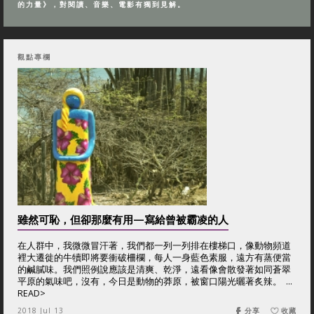
的力量》，對閱讀、音樂、電影有獨到見解。
觀點專欄
雖然可恥，但卻那麼有用—寫給曾被霸凌的人
在人群中，我微微冒汗著，我們都一列一列排在樓梯口，像動物頻道
裡大遷徙的牛犢即將要衝破柵欄，每人一身藍色素服，遠方有蒸便當
的鹹膩味。我們照例說應該是清爽、乾淨，遠看像會散發著如同蒼翠
平原的氣味吧，沒有，今日是動物的莽原，被窗口陽光曬著炙辣。 ...
READ>
2018 Jul 13
分享
收藏