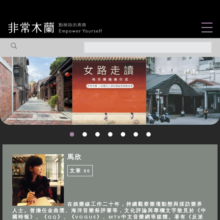
女力故事
觀點專欄
焦點企劃
社會企業
認識我們
馬欣
文章
80
在娛樂線工作二十年，持續觀察樂壇動態與採訪樂界
人士。曾擔任金曲獎、海洋音樂祭評審等，文化評論與專欄文字散見於《中
國時報》、《GQ》、《VOGUE》、MTV中文音樂網等媒體。著有《反派