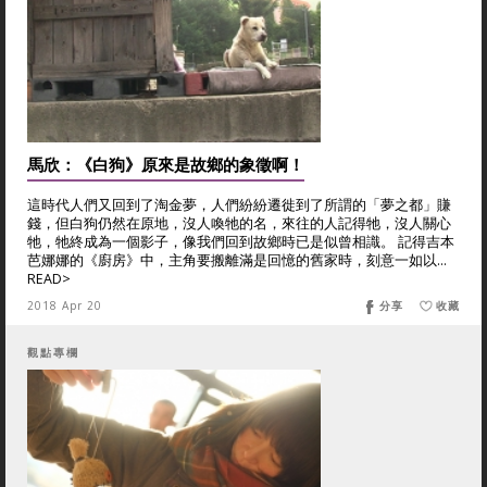
馬欣：《白狗》原來是故鄉的象徵啊！
這時代人們又回到了淘金夢，人們紛紛遷徙到了所謂的「夢之都」賺
錢，但白狗仍然在原地，沒人喚牠的名，來往的人記得牠，沒人關心
牠，牠終成為一個影子，像我們回到故鄉時已是似曾相識。 記得吉本
芭娜娜的《廚房》中，主角要搬離滿是回憶的舊家時，刻意一如以...
READ>
2018 Apr 20
分享
收藏
觀點專欄