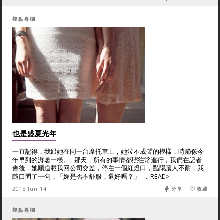
觀點專欄
也是盛夏光年
一直記得，我跟她在同一台摩托車上，她泣不成聲的模樣，時節像今
年早到的溽暑一樣。 那天，所有的事情都照往常進行，我們在記者
會後，她順道載我回公司交差，停在一個紅燈口，豔陽讓人不耐，我
隨口問了一句，「妳是否不舒服，還好嗎？」 ... READ>
2018 Jun 14
分享
收藏
觀點專欄