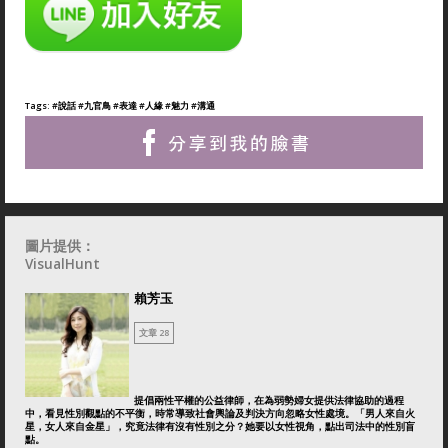
Tags:
#說話
#九官鳥
#表達
#人緣
#魅力
#溝通
圖片提供：
VisualHunt
賴芳玉
文章 28
提倡兩性平權的公益律師，在為弱勢婦女提供法律協助的過程
中，看見性別觀點的不平衡，時常導致社會輿論及判決方向忽略女性處境。「男人來自火
星，女人來自金星」，究竟法律有沒有性別之分？她要以女性視角，點出司法中的性別盲
點。