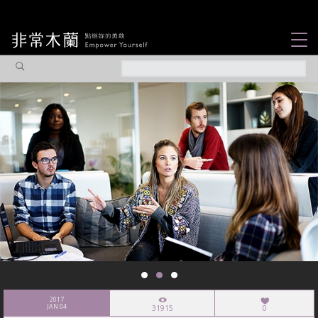
女力故事
觀點專欄
焦點企劃
社會企業
認識我們
2017
JAN 04
31915
0