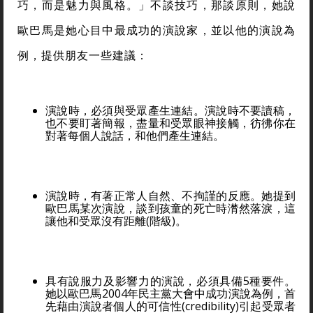
巧，而是魅力與風格。」不談技巧，那談原則，她說
歐巴馬是她心目中最成功的演說家，並以他的演說為
例，提供朋友一些建議：
演說時，必須與受眾產生連結。演說時不要讀稿，
也不要盯著簡報，盡量和受眾眼神接觸，彷彿你在
對著每個人說話，和他們產生連結。
演說時，有著正常人自然、不拘謹的反應。她提到
歐巴馬某次演說，談到孩童的死亡時潸然落淚，這
讓他和受眾沒有距離(階級)。
具有說服力及影響力的演說，必須具備5種要件。
她以歐巴馬2004年民主黨大會中成功演說為例，首
先藉由演說者個人的可信性(credibility)引起受眾者