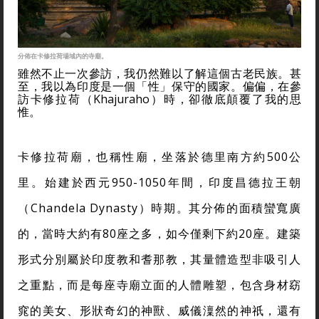
分佈在卡修拉荷場域內的寺廟。
雖然不止一次參訪，我仍然難以了解這個古老民族。甚
至，我以為印度是一個「性」保守的國家。偏偏，在參
訪卡修拉荷（Khajuraho）時，卻徹底顛覆了我的思
惟。
卡修拉荷廟，也稱性廟，坐落於德里南方約500公
里。始建於西元950-1050年間，印度昌德拉王朝
（Chandela Dynasty）時期。其分佈的面積蠻寬廣
的，當時大約有80座之多，如今僅剩下約20座。建築
形式分別屬於印度教和耆那教，其量體造型非吸引人
之重點，而是每座寺廟立面的人體雕塑，包含身材窈
窕的美女、形狀奇幻的神獸、威儀澟然的神祇，還有