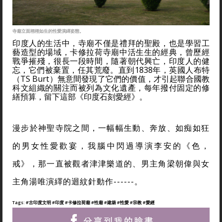
寺廟立面栩栩如生的性愛演繹姿態。
印度人的生活中，寺廟不僅是禮拜的聖殿，也是學習工
藝造型的場域，卡修拉荷寺廟中活生生的經典，曾歷經
戰爭摧殘，很長一段時間，隨著朝代興亡，印度人的健
忘，它們被棄置，任其荒廢。直到1838年，英國人布特
（TS Burt）無意間發現了它們的價值，才引起聯合國教
科文組織的關注而被列為文化遺產，每年撥付固定的修
繕預算，留下這部《印度石刻愛經》。
漫步於神聖寺院之間，一幅幅生動、奔放、如痴如狂
的男女性愛歡宴，我腦中閃過導演李安的《色，
戒》，那一直被觀者津津樂道的、男主角梁朝偉與女
主角湯唯演繹的迴紋針動作------。
Tags:
#古印度文明
#印度
#卡修拉荷廟
#性廟
#建築
#性愛
#宗教
#愛經