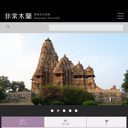
女力故事
觀點專欄
焦點企劃
社會企業
認識我們
2021
JUL 27
18745
0