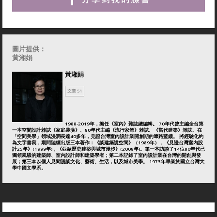
圖片提供：
黃湘娟
黃湘娟
文章 51
1988-2019年，擔任《室內》雜誌總編輯。 70年代曾主編全台第
一本空間設計雜誌《家庭裝潢》、80年代主編《流行家飾》雜誌、《當代建築》雜誌。在
「空間美學」領域浸潤長達40多年，見證台灣室內設計業開創期的篳路藍縷。 將經驗化約
為文字書寫，期間陸續出版三本著作：《談建築說空間》（1989年），《見證台灣室內設
計25年》(1999年)，《亞歐歷史建築與城市漫步》(2008年)。第一本訪談了14位80年代已
獨領風騷的建築師、室內設計師和建築學者；第二本記錄了室內設計業在台灣的開創與發
展；第三本以個人見聞漫談文化、藝術、生活，以及城市美學。 1973年畢業於國立台灣大
學中國文學系。