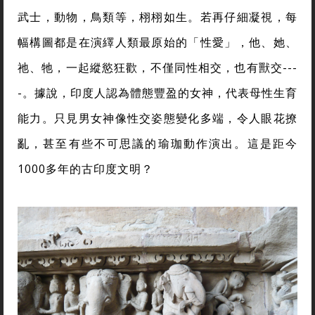
武士，動物，鳥類等，栩栩如生。若再仔細凝視，每
幅構圖都是在演繹人類最原始的「性愛」，他、她、
祂、牠，一起縱慾狂歡，不僅同性相交，也有獸交---
-。據說，印度人認為體態豐盈的女神，代表母性生育
能力。只見男女神像性交姿態變化多端，令人眼花撩
亂，甚至有些不可思議的瑜珈動作演出。這是距今
1000多年的古印度文明？