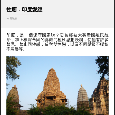
性廟．印度愛經
by
黃湘娟
印度，是一個保守國家嗎？它曾經被大英帝國殖民統
治，加上根深蒂固的婆羅門種姓思想浸潤，使他有許多
禁忌。禁止同性戀，反對雙性戀，以及不同階級不聯姻
不嫁娶等。