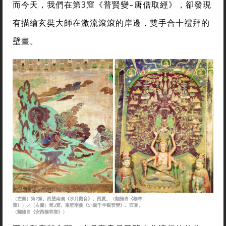
而今天，我們在第3窟《普賢變–唐僧取經》，卻發現
有描繪玄奘大師在激流滾滾的岸邊，雙手合十禮拜的
壁畫。
（左圖）第2窟。西壁南側《水月觀音》。西夏。（翻攝自《榆林
窟》）／（右圖）第3窟。東壁南側《51面千手觀音變》。西夏。
（翻攝自《安西榆林窟》）