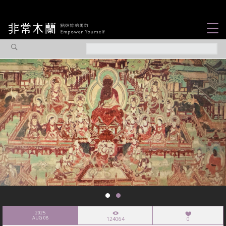
女力故事
觀點專欄
焦點企劃
社會企業
認識我們
2025
AUG 08
124064
0