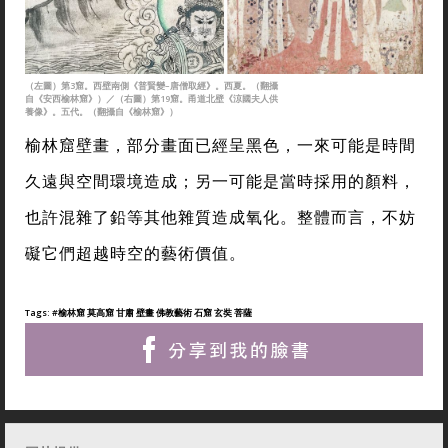
（左圖）第3窟。西壁南側《普賢變–唐僧取經》。西夏。（翻攝
自《安西榆林窟》）／（右圖）第19窟。甬道北壁《涼國夫人供
養像》。五代。（翻攝自《榆林窟》）
榆林窟壁畫，部分畫面已經呈黑色，一來可能是時間
久遠與空間環境造成；另一可能是當時採用的顏料，
也許混雜了鉛等其他雜質造成氧化。整體而言，不妨
礙它們超越時空的藝術價值。
Tags:
#榆林窟 莫高窟 甘肅 壁畫 佛教藝術 石窟 玄奘 菩薩