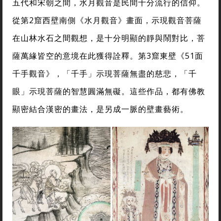
五代和宋朝之間，水月觀音是民間十分流行的信仰。
從第2窟西壁南側《水月觀音》畫面，示現觀音菩薩
在山林水石之間觀想，是十分明顯的靜與鬧對比，菩
薩萬緣皆空的意境在此獲得詮釋。第3窟東壁《51面
千手觀音》，「千手」示現菩薩無盡的慈悲，「千
眼」示現菩薩的智慧圓滿無礙。這些作品，都有佛教
顯密結合漢密的畫法，是另成一脈的壁畫藝術。