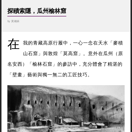
探賾索隱，瓜州榆林窟
by
黃湘娟
在
我的青藏高原行履中，一心一念在天水「麥積
山石窟」與敦煌「莫高窟」。意外在瓜州（原
名安西）「榆林石窟」的參訪中，充分體會了精湛的
「壁畫」藝術與獨一無二的工匠技巧。