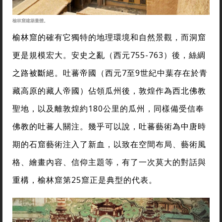
榆林窟建築量體。
榆林窟的確有它獨特的地理環境和自然景觀，而洞窟
更是規模宏大。安史之亂（西元755-763）後，絲綢
之路被斷絕。吐蕃帝國（西元7至9世紀中葉存在於青
藏高原的藏人帝國）佔領瓜州後，敦煌作為西北佛教
聖地，以及離敦煌約180公里的瓜州，同樣備受信奉
佛教的吐蕃人關注。幾乎可以說，吐蕃藝術為中唐時
期的石窟藝術注入了新血，以致在空間布局、藝術風
格、繪畫內容、信仰主題等，有了一次莫大的對話與
重構，榆林窟第25窟正是典型的代表。