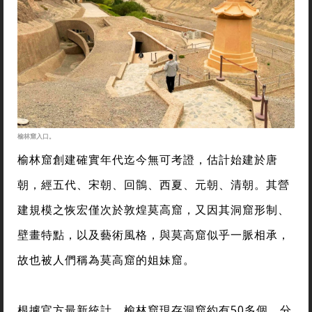
榆林窟入口。
榆林窟創建確實年代迄今無可考證，估計始建於唐
朝，經五代、宋朝、回鶻、西夏、元朝、清朝。其營
建規模之恢宏僅次於敦煌莫高窟，又因其洞窟形制、
壁畫特點，以及藝術風格，與莫高窟似乎一脈相承，
故也被人們稱為莫高窟的姐妹窟。
根據官方最新統計，榆林窟現存洞窟約有50多個，分