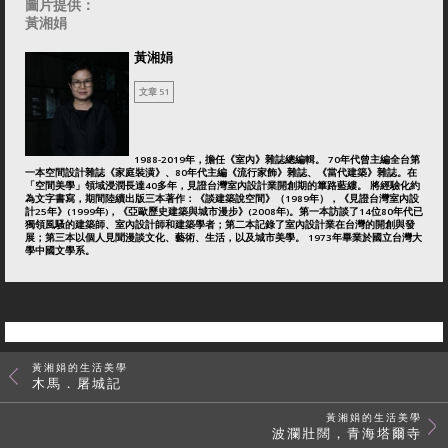
圖片提供：
黃湘娟
黃湘娟
文章 51
1988-2019年，擔任《室內》雜誌總編輯。 70年代曾主編全台第
一本空間設計雜誌《家庭裝潢》、80年代主編《流行家飾》雜誌、《當代建築》雜誌。在
「空間美學」領域浸潤長達40多年，見證台灣室內設計業開創期的篳路藍縷。 將經驗化約
為文字書寫，期間陸續出版三本著作：《談建築說空間》（1989年），《見證台灣室內設
計25年》(1999年)，《亞歐歷史建築與城市漫步》(2008年)。第一本訪談了14位80年代已
獨領風騷的建築師、室內設計師和建築學者；第二本記錄了室內設計業在台灣的開創與發
展；第三本以個人見聞漫談文化、藝術、生活，以及城市美學。 1973年畢業於國立台灣大
學中國文學系。
黃湘娟的生活美學
木馬．屠城記
黃湘娟的生活美學
波瀾壯闊，青海塔爾寺