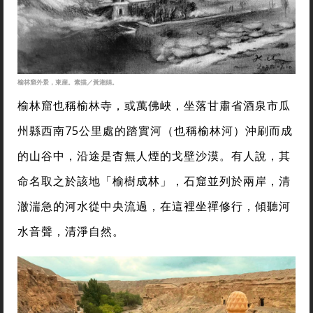
榆林窟外景，東崖。素描／黃湘娟。
榆林窟也稱榆林寺，或萬佛峽，坐落甘肅省酒泉市瓜
州縣西南75公里處的踏實河（也稱榆林河）沖刷而成
的山谷中，沿途是杳無人煙的戈壁沙漠。有人說，其
命名取之於該地「榆樹成林」，石窟並列於兩岸，清
澈湍急的河水從中央流過，在這裡坐禪修行，傾聽河
水音聲，清淨自然。