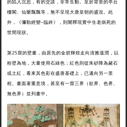
的陷入沉思，有的交談，非常生動。至於背景的亭台
樓閣、仙樂飄飄等，無不呈現大唐皇朝的盛況。此
外，《彌勒經變–臨終》，則闡釋現實中生老病死的
世間現狀。
第25窟的壁畫，由原先的金碧輝煌走向清雅溫潤，以
粉壁為地，大量使用石綠色；紅色則從朱砂降為赭石
或土紅，看來其色彩在盛唐基礎上，已邁向另一里
程。畫面著重意境，甚至有一窟三界（欲界、色界、
無色界）並列畫中。