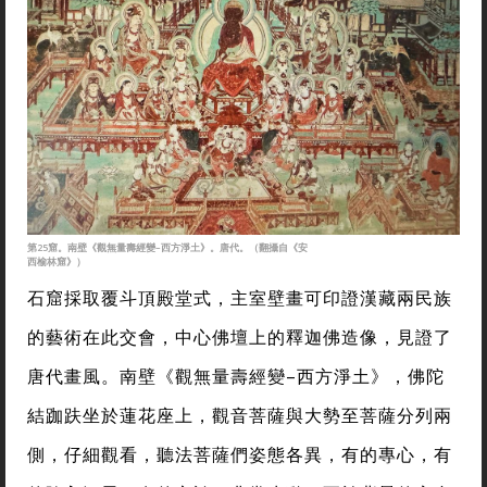
第25窟。南壁《觀無量壽經變–西方淨土》。唐代。（翻攝自《安
西榆林窟》）
石窟採取覆斗頂殿堂式，主室壁畫可印證漢藏兩民族
的藝術在此交會，中心佛壇上的釋迦佛造像，見證了
唐代畫風。南壁《觀無量壽經變–西方淨土》，佛陀
結跏趺坐於蓮花座上，觀音菩薩與大勢至菩薩分列兩
側，仔細觀看，聽法菩薩們姿態各異，有的專心，有