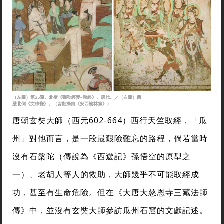
（左圖）第25窟。北壁《彌勒經變–臨終》。唐代。／（右圖）西
壁北側《文殊變》。（皆翻攝自《安西榆林窟》）
唐朝玄奘大師（西元602-664）西行天竺取經，「瓜
州」對他而言，是一段最艱險難忘的路程，倘若當時
沒有石槃陀（傳說為《西遊記》孫悟空的原型之
一）、老胡人等人的救助，大師幾乎不可能取經成
功，甚至有生命危險。但在《大唐大慈恩寺三藏法師
傳》中，並沒有玄奘大師參訪瓜州石窟的文獻記述。