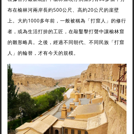
布在榆林河兩岸長約500公尺、高約20公尺的崖壁
上。大約1000多年前，一般被稱為「打窟人」的修行
者，或為生活打拚的工匠，在敲鑿擊打聲中讓榆林窟
的雛形略具。之後，經過不同朝代、不同民族「打窟
人」的輪替，才有今天的規模。