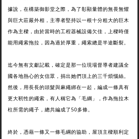
據說，在構築御影堂之際，為了彰顯量體的無畏無懼
與巨大莊嚴外相，主導者堅持以一根十分粗大的巨木
作為主樑，由於當時的工程器械設備欠佳，上樑時僅
能用繩索拖拉，因為過於厚重，繩索總是半途斷裂。
迄今無有文獻記載，確定是那一位現場督導者建議全
國各地熱心的女信眾，捐出她們頂上的三千煩惱絲。
然後，用長長的頭髮與麻繩綁在一起，編成一條具有
更大靭性的繩索，有人稱它為「毛綱」，作為拖拉木
柱所需的繩子，總共編成了50多條。
終於，憑藉一條又一條毛綱的協助，屋頂主樑順利定