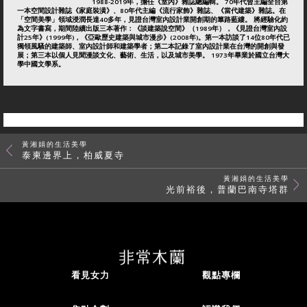
1988-2019年，擔任《室內》雜誌總編輯。 70年代曾主編全台第
一本空間設計雜誌《家庭裝潢》、80年代主編《流行家飾》雜誌、《當代建築》雜誌。在
「空間美學」領域浸潤長達40多年，見證台灣室內設計業開創期的篳路藍縷。 將經驗化約
為文字書寫，期間陸續出版三本著作：《談建築說空間》（1989年），《見證台灣室內設
計25年》(1999年)，《亞歐歷史建築與城市漫步》(2008年)。第一本訪談了14位80年代已
獨領風騷的建築師、室內設計師和建築學者；第二本記錄了室內設計業在台灣的開創與發
展；第三本以個人見聞漫談文化、藝術、生活，以及城市美學。 1973年畢業於國立台灣大
學中國文學系。
黃湘娟的生活美學
泰柬邊界上，柏威夏寺
黃湘娟的生活美學
光前裕後，普蘭巴南寺塔群
看見女力
觀點專欄