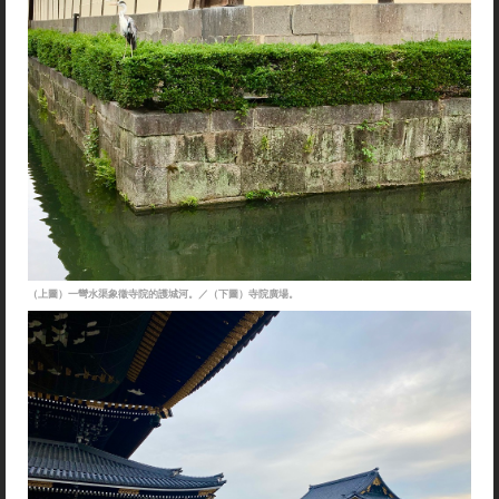
（上圖）一彎水渠象徵寺院的護城河。／（下圖）寺院廣場。