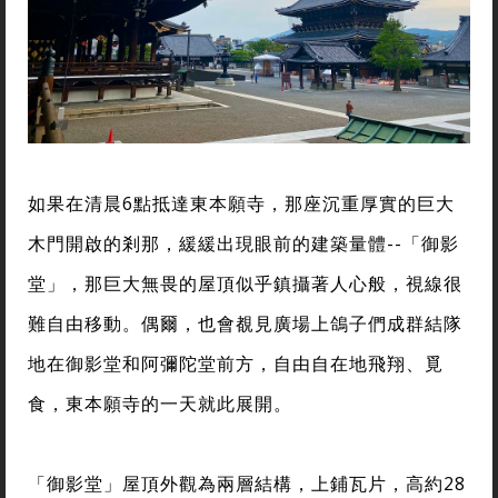
如果在清晨6點抵達東本願寺，那座沉重厚實的巨大
木門開啟的剎那，緩緩出現眼前的建築量體--「御影
堂」，那巨大無畏的屋頂似乎鎮攝著人心般，視線很
難自由移動。偶爾，也會覩見廣場上鴿子們成群結隊
地在御影堂和阿彌陀堂前方，自由自在地飛翔、覓
食，東本願寺的一天就此展開。
「御影堂」屋頂外觀為兩層結構，上鋪瓦片，高約28