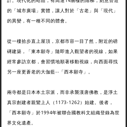
計。現代化的站體，有高達14層樓的階梯，刻意營造
的「城市廣場」實體，讓人對於「古老」與「現代」
的異變，有一種不同的體會。
從一樓拾步直上屋頂，京都市容一目了然，附近的磅
礡建築，「東本願寺」隨即進入觀望者的視線，如果
經常參訪京都，會習慣地順著移動視線，向西面尋找
另一座更蒼老的大伽藍--「西本願寺」。
兩寺都是日本本土宗派，而非承襲漢唐佛教，是淨土
真宗創建者親鸞上人（1173-1262）始建。後者，
「西本願寺」於1994年被聯合國教科文組織登錄為世
界文化遺產。