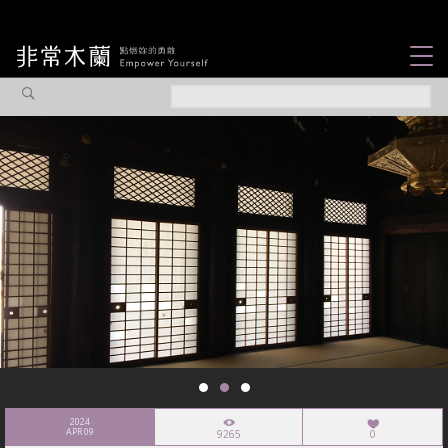
女力故事
觀點專欄
焦點企劃
社會企業
認識我們
2024
APR 09
9265
0