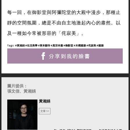
每一回，在御影堂與阿彌陀堂的大殿中漫步，那種止
靜的空間氛圍，總是不由自主地激起內心的肅然。以
及一種如今常被形容的「侘寂美」。
Tags:
#黃湘娟
#生活美學
#東本願寺
#真宗本廟
#御影堂
#木構建築
#侘寂美
#建築
圖片提供：
張文信、黃湘娟
黃湘娟
文章 51