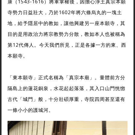
康（1543-1616）將軍掌權後，因擔心淨土真宗本願
寺勢力日益壯大，乃於1602年將六條烏丸的一塊土
地，給予隱居中的教如，讓他興建另一座本願寺，其
目的是用政治力將宗教勢力分散，教如本人也被稱為
第12代傳人。今天我們所見，正是各據一方的東、西
本願寺。
「東本願寺」正式名稱為「真宗本廟」。量體前方分
隔島上的蓮花銅泉，水花起起落落，其入口山門恍惚
古代「城門」般，十分壯碩厚重，寺院四周甚至還有
一條小小的護城河。