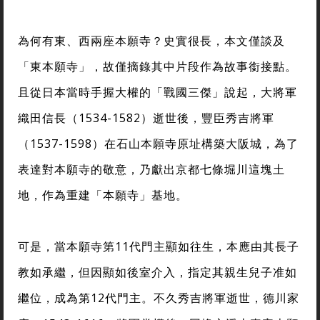
為何有東、西兩座本願寺？史實很長，本文僅談及
「東本願寺」，故僅摘錄其中片段作為故事銜接點。
且從日本當時手握大權的「戰國三傑」說起，大將軍
織田信長（1534-1582）逝世後，豐臣秀吉將軍
（1537-1598）在石山本願寺原址構築大阪城，為了
表達對本願寺的敬意，乃獻出京都七條堀川這塊土
地，作為重建「本願寺」基地。
可是，當本願寺第11代門主顯如往生，本應由其長子
教如承繼，但因顯如後室介入，指定其親生兒子准如
繼位，成為第12代門主。不久秀吉將軍逝世，德川家