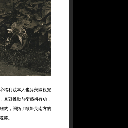
帝格利茲本人也算美國視覺
，且對推動前衛藝術有功，
紐約，開拓了歐姬芙南方的
姬芙。