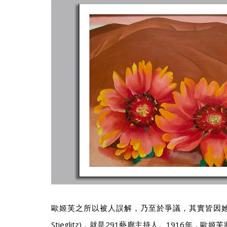
歐姬芙之所以被人誤解，乃至於爭議，其實皆因她的丈
Stieglitz)，就是291藝廊主持人。1916年，