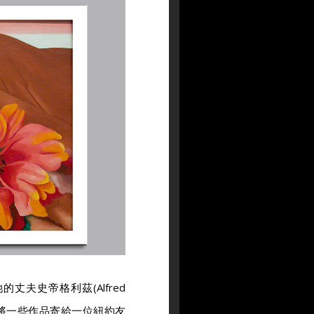
夫史帝格利茲(Alfred
歐姬芙將一些作品寄給一位紐約友