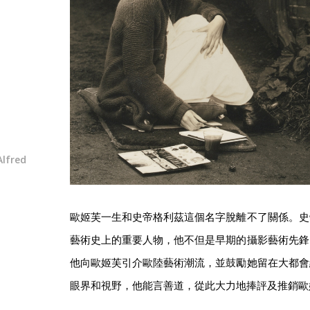
fred
歐姬芙一生和史帝格利茲這個名字脫離不了關係。史
藝術史上的重要人物，他不但是早期的攝影藝術先鋒
他向歐姬芙引介歐陸藝術潮流，並鼓勵她留在大都會
眼界和視野，他能言善道，從此大力地捧評及推銷歐