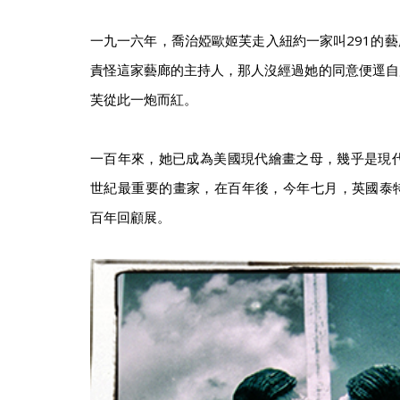
一九一六年，喬治婭歐姬芙走入紐約一家叫291的
責怪這家藝廊的主持人，那人沒經過她的同意便逕自
芙從此一炮而紅。
一百年來，她已成為美國現代繪畫之母，幾乎是現代
世紀最重要的畫家，在百年後，今年七月，英國泰特博
百年回顧展。