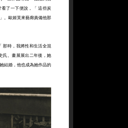
看了一下便說，「 這些炭
」。歐姬芙來藝廊責備他那
 那時，我將性和生活全混
史氏。畫展展出二年後，她
她結婚，他也成為她作品的