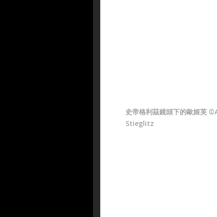
史帝格利茲鏡頭下的歐姬芙 ©Al
Stieglitz