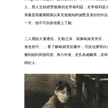
人，那人交給經營藝廊的史帝格利茲，史帝格利茲才
筆畫是我畫廊開展以來見過最純粹誠懇及美好的作品
一天，他不可自拔地愛上了她。
二人開始大量通信，互動之深，就像歐姬芙所言，「
進色彩中。 」要了解歐姬芙的畫作，可說也要明白
搬到紐約與他同居。再六年後，史氏為她離異，並和
經紀人。