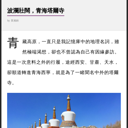
波瀾壯闊，青海塔爾寺
by
黃湘娟
青
藏高原，一直只是我記憶庫中的地理名詞，雖
然極端渴想，卻也不曾認為自己有因緣參訪。
這是一次意料之外的行履，途經西安、甘肅、天水，
卻順道轉進青海西寧，就是為了一睹聞名中外的塔爾
寺。