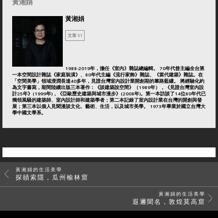
黃湘娟
黃湘娟
文章 51
1988-2019年，擔任《室內》雜誌總編輯。 70年代曾主編全台第
一本空間設計雜誌《家庭裝潢》、80年代主編《流行家飾》雜誌、《當代建築》雜誌。在
「空間美學」領域浸潤長達40多年，見證台灣室內設計業開創期的篳路藍縷。 將經驗化約
為文字書寫，期間陸續出版三本著作：《談建築說空間》（1989年），《見證台灣室內設
計25年》(1999年)，《亞歐歷史建築與城市漫步》(2008年)。第一本訪談了14位80年代已
獨領風騷的建築師、室內設計師和建築學者；第二本記錄了室內設計業在台灣的開創與發
展；第三本以個人見聞漫談文化、藝術、生活，以及城市美學。 1973年畢業於國立台灣大
學中國文學系。
黃湘娟的生活美學
探賾索隱，瓜州榆林窟
黃湘娟的生活美學
遐邇聞名，敦煌莫高窟