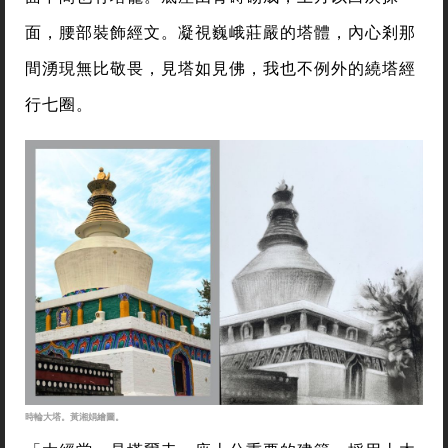
面，腰部裝飾經文。凝視巍峨莊嚴的塔體，內心剎那
間湧現無比敬畏，見塔如見佛，我也不例外的繞塔經
行七圈。
時輪大塔。黃湘娟繪圖。