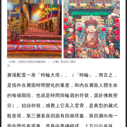
（左圖）大經堂內地面的堆繡裝飾。／（右圖）酥油花工藝作
品。
廣場配置一座「時輪大塔」。（「時輪」，簡言之，
是指外在層面時間變化的量度，和內在層面人體生命
的每個階段。也就是時間與輪迴的符號，源於佛教密
宗）。抬頭仰視，感覺上它高入雲霄，是典型的藏式
瓶形塔，第三層基座四面有四個塔龕，第四層向南一
面中間也有塔龕。底座由青磚砌成，上方以白灰抹