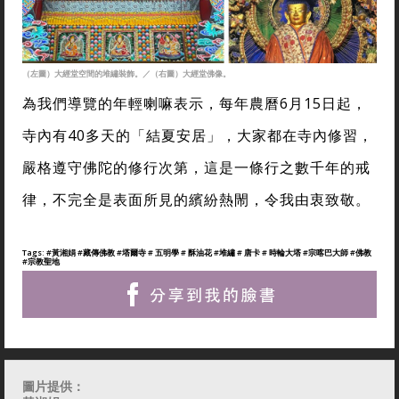
（左圖）大經堂空間的堆繡裝飾。／（右圖）大經堂佛像。
為我們導覽的年輕喇嘛表示，每年農曆6月15日起，
寺內有40多天的「結夏安居」，大家都在寺內修習，
嚴格遵守佛陀的修行次第，這是一條行之數千年的戒
律，不完全是表面所見的繽紛熱閙，令我由衷致敬。
Tags:
#黃湘娟
#藏傳佛教
#塔爾寺
# 五明學
# 酥油花
#堆繡
# 唐卡
# 時輪大塔
#宗喀巴大師
#佛教
#宗教聖地
圖片提供：