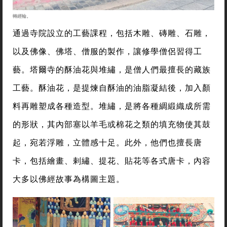
轉經輪。
通過寺院設立的工藝課程，包括木雕、磚雕、石雕，
以及佛像、佛塔、僧服的製作，讓修學僧侶習得工
藝。塔爾寺的酥油花與堆繡，是僧人們最擅長的藏族
工藝。酥油花，是提煉自酥油的油脂凝結後，加入顏
料再雕塑成各種造型。堆繡，是將各種綢緞織成所需
的形狀，其內部塞以羊毛或棉花之類的填充物使其鼓
起，宛若浮雕，立體感十足。此外，他們也擅長唐
卡，包括繪畫、剌繡、提花、貼花等各式唐卡，內容
大多以佛經故事為構圖主題。