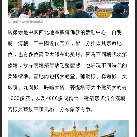
依山傍塬而建的塔爾寺建築群。
塔爾寺是中國西北地區藏傳佛教的活動中心，自明
朝、清朝，至中國近代官方，都十分推崇其宗教地
位，也有多位高僧大師在此受封。因為不同朝代次第
修建，故寺院建築群缺乏整體感，也展現不同時代的
美學標準。基地內包括大經堂、彌勒殿、釋迦殿、文
殊院、九間殿、時輪大塔、菩提塔等大小建築大約有
1000多座，以及4000多間僧舍。建築形式混合漢朝
宮殿與藏族平頂風格，分布錯落有致。