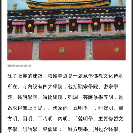
量體構築的細部裝飾。
除了壯麗的建築，塔爾寺還是一處藏傳佛教文化傳承
所在。寺內設有四大學院，包括顯宗學院、密宗學
院、醫明學院、時輪學院，強調「菩蕯修學五明，是
為求得無上菩提」。佛家的「五明學」，即聲明、醫
方明、因明、工巧明、內明。「聲明學」主要修習文
字學、訓詁學、聲韻學；「醫方明學」則包含醫學、