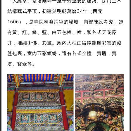
「大經堂」是塔爾寺一座十分重要的建築。採用土木
結構藏式平頂，初建於明朝萬曆34年（西元
1606），是寺院喇嘛誦經的場域，內部陳設考究，飾
有黃、紅、綠、藍、白五色幡、幃，和各式天花藻
井，堆繡掛佛、彩畫。殿內大柱由編織龍鳳彩雲的藏
毯包裹，室內五彩繽紛，還有各式金幢、寶瓶、寶
塔、寶傘等。