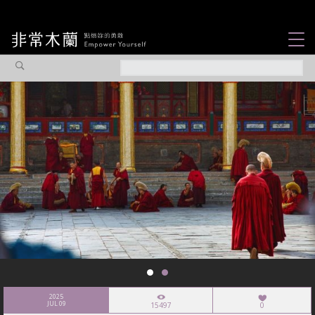
女力故事
觀點專欄
焦點企劃
社會企業
認識我們
2025
JUL 09
15497
0