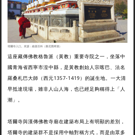
塔爾寺入口。來源：維基百科（慕尼黑啤酒）
這座藏傳佛教格魯派（黃教）重要寺院之一，坐落中
國青海省西寧市湟中縣，是黃教創始人宗喀巴、法名
羅桑札巴大師（西元1357-1419）的誕生地。一大清
早抵達現場，雖非人山人海，也已經足夠稱得上「人
潮」。
塔爾寺與漢傳佛教寺廟在建築布局上有明顯的差別，
塔爾寺的建築群不是採用中軸對稱方式，而是由眾多