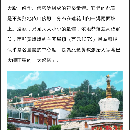
大殿、經堂、佛塔等組成的建築量體。它們的配置，
是不規則地依山傍塬，分布在蓮花山的一溝兩面坡
上。遠觀，只見大大小小的量體，依地勢落差高低起
伏，而那黃燦燦的金瓦屋頂（西元1379）最為顯眼，
似乎是各量體的中心點，是為紀念黃教創始人宗喀巴
大師而建的「大銀塔」。