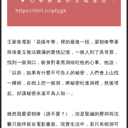
►心事募集的雲端連結：
https://lihi1.cc/pKygk
王家衛電影「花樣年華」裡的最後一段，梁朝偉帶著
與張曼玉無法圓滿的愛情記憶，一個人到了吳哥窟，
找到一個洞口，俯身對著黑洞傾吐他的心事。他說：
「以前，如果有什麼不可告人的秘密，人們會上山找
一棵樹，在樹上挖一個洞，將秘密吐進洞裡，然後埋
起。好讓秘密永遠不為人知⋯」
雖然我愛梁朝偉（誰不愛？），但是緊繃的壓抑與沈
鬱只能停留在電影畫面。現實生活中，若只有樹洞可