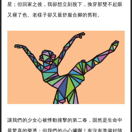
星；但回家之後，我卻想立刻脫下，換穿那雙不起眼
又褪了色、老樣子卻又最舒服合腳的舊鞋。
讓我們的少女心被悸動撞擊的第二春，固然是生命中
最驚喜的樂透；但我們的小心臟啊！有沒有準備好隨