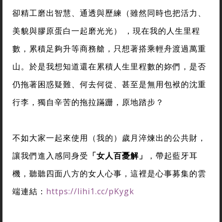
卻精工磨出智慧、通透與歷練（雖然同時也把活力、
美貌與膠原蛋白一起磨光光） ，現在我的人生里程
數，累積足夠升等商務艙，只想著搭乘輕舟渡過萬重
山。於是我想知道還在累積人生里程數的妳們，是否
仍拖著困惑疑難、何去何從、甚至是無用包袱的沈重
行李，獨自辛苦的拖拉蹣跚，原地踏步？
不如大家一起來使用（我的）歲月淬煉出的公共財，
讓我們進入感同身受
「女人百憂解」
，帶起藍牙耳
機，聽聽四面八方的女人心事，這裡是心事募集的雲
端連結：
https://lihi1.cc/pKygk