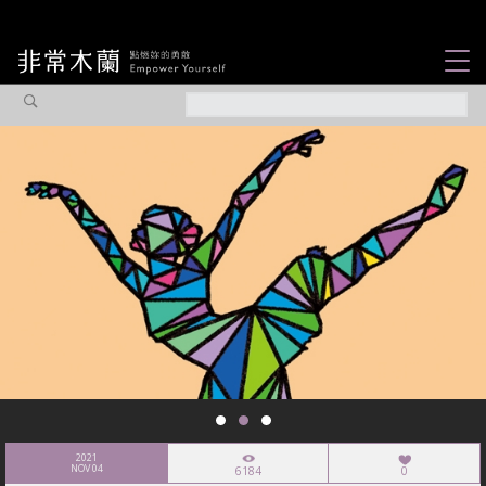
女力故事
觀點專欄
焦點企劃
社會企業
認識我們
2021
NOV 04
6184
0