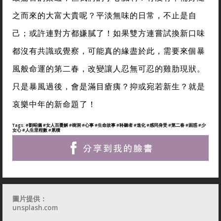
之而來的大富大貴呢？平淡無味的日常，不止是自
己；或許連對方都嫌膩了！如果雙方連嘗試換新口味
都沒有共識或覺察，可能真的緣盡於此，需要來個暴
風般命運的第二春，改變讓人忍無可忍的雞肋現狀。
只是暴風過後，會是滿目瘡痍？抑或宛若新生？就是
哀樂中年的新命題了！
Tags:
#劉昭儀
#女人百憂解
#樹洞
#心事
#生命故事
#聆聽者
#進化
#感同身受
#第二春
#困惑
#少
女心
#人生里程數
#累積
圖片提供：
unsplash.com