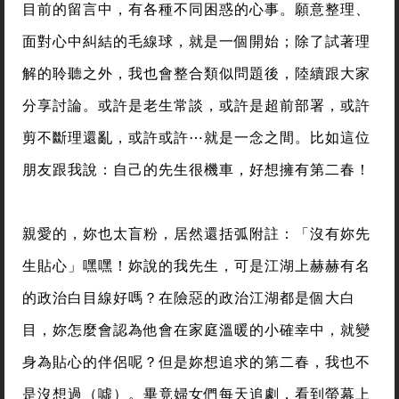
目前的留言中，有各種不同困惑的心事。願意整理、
面對心中糾結的毛線球，就是一個開始；除了試著理
解的聆聽之外，我也會整合類似問題後，陸續跟大家
分享討論。或許是老生常談，或許是超前部署，或許
剪不斷理還亂，或許或許⋯就是一念之間。比如這位
朋友跟我說：自己的先生很機車，好想擁有第二春！
親愛的，妳也太盲粉，居然還括弧附註：「沒有妳先
生貼心」嘿嘿！妳說的我先生，可是江湖上赫赫有名
的政治白目線好嗎？在險惡的政治江湖都是個大白
目，妳怎麼會認為他會在家庭溫暖的小確幸中，就變
身為貼心的伴侶呢？但是妳想追求的第二春，我也不
是沒想過（噓）。畢竟婦女們每天追劇，看到螢幕上