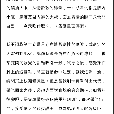
的濃眉大眼、深情款款的帥哥，一回頭看到卻是腆著
小腹、穿著寬鬆內褲的大叔，面無表情的開口只會問
自己：「今天吃什麼？」（螢幕畫面碎裂）
我不認為第二春是只存在於戲劇性的邂逅，或命定的
天雷勾動地火。就像我總是會在百貨公司專櫃上，被
某雙閃閃發光的新鞋吸引一般，試穿之後，感覺穿在
腳上的這雙鞋，簡直就是命中注定，讓我煥然一新，
瞬間飛上枝頭變鳳凰！但是當我刷卡買單付出代價，
帶他回家之後，必須先面對尷尬的磨合期⋯比如我的
後腳跟，要先準備好破皮使用的OK絆，每次帶他出
門，接受眾人的欽羨讚美，成為氣場強大的超級巨