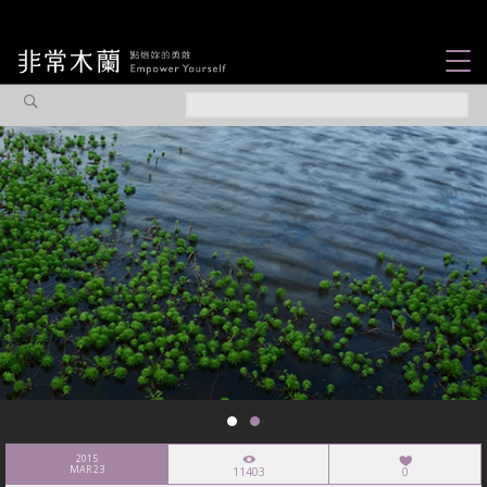
女力故事
觀點專欄
焦點企劃
社會企業
認識我們
2015
MAR 23
11403
0