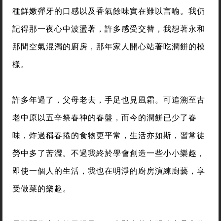
種鮮嫩彈牙的口感以及香氣餘味實在難以言喻。我仍
記得那一夜心中波盪著，許多感受交替，我想著永和
那間空氣混濁的廚房，那年家人開心站著吃潤餅的模
樣。
許多年過了，父母老去，手足也見風霜。可追溯至古
老中原以五辛祭春神的春盤，而今的潤餅已少了春
味，炸過稱春捲的食物更平常，生活亦如斯，習常徒
勞中多了苦澀。不過我終於學會創造一些小小樂趣，
即使一個人的生活，我也在明淨的廚房演練廚藝，享
受做菜的樂趣。