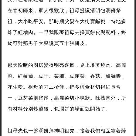
在春初歸來，家人很歡欣，祖母提議清明包潤餅祭
祖，大小吃平安。那時期父親在大街賣鹹粥，特地多
炸了紅糟肉。一早我跟著祖母去採買餅皮與配料，終
於可對那男子大聲說買五十張餅皮。
那天陰暗的廚房變得明亮喜氣，桌上堆著燒肉、高麗
菜、紅蘿蔔、豆干、菜脯、豆芽菜、香菇、甜麵醬、
花生粉。祖母的刀工極佳，把多樣食材切得細長齊
一，豆芽菜則掐尾，高麗菜切小塊狀。除熟肉外，所
有材料分別炒過後，包潤餅的場面就開始了。
祖母先包一盤潤餅拜神明祖先，接著我們相互靠著聽