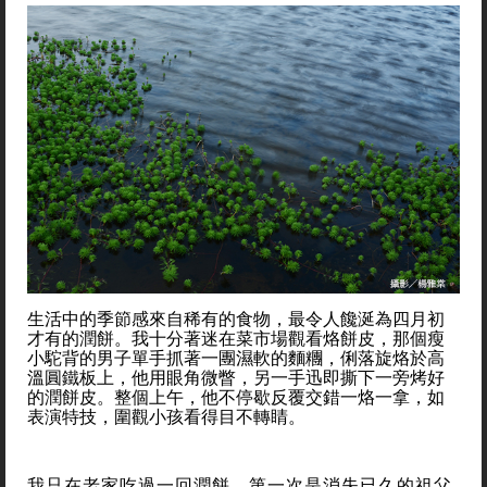
生活中的季節感來自稀有的食物，最令人饞涎為四月初
才有的潤餅。我十分著迷在菜市場觀看烙餅皮，那個瘦
小駝背的男子單手抓著一團濕軟的麵糰，俐落旋烙於高
溫圓鐵板上，他用眼角微瞥，另一手迅即撕下一旁烤好
的潤餅皮。整個上午，他不停歇反覆交錯一烙一拿，如
表演特技，圍觀小孩看得目不轉睛。
我只在老家吃過一回潤餅，第一次是消失已久的祖父