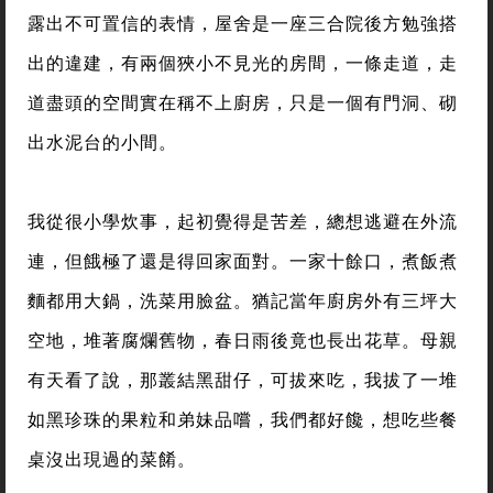
露出不可置信的表情，屋舍是一座三合院後方勉強搭
出的違建，有兩個狹小不見光的房間，一條走道，走
道盡頭的空間實在稱不上廚房，只是一個有門洞、砌
出水泥台的小間。
我從很小學炊事，起初覺得是苦差，總想逃避在外流
連，但餓極了還是得回家面對。一家十餘口，煮飯煮
麵都用大鍋，洗菜用臉盆。猶記當年廚房外有三坪大
空地，堆著腐爛舊物，春日雨後竟也長出花草。母親
有天看了說，那叢結黑甜仔，可拔來吃，我拔了一堆
如黑珍珠的果粒和弟妹品嚐，我們都好饞，想吃些餐
桌沒出現過的菜餚。