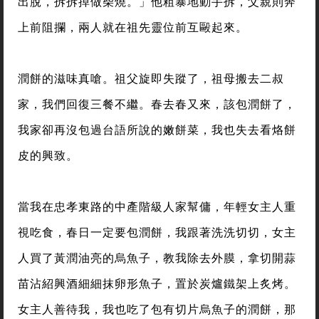
出脫，拆拆掉做柴燒。」他粗暴地動手拆，父親則奔
上前阻攔，兩人就在祖先靈位前互毆起來。
潤餅的滋味真嗆。祖父旋即失蹤了，祖母搬去二叔
家，我們回復三餐不繼。春去春又來，該包潤餅了，
我家卻再沒包過台語所說的嫩餅菜，我也失去看烙餅
皮的興致。
當我在忠孝東路的中產階級人家幫傭，年輕女主人重
視吃食，春日一定要包潤餅，我跟著洗洗切切，女主
人買了黃潤油亮的烏魚子，教我除去外膜，拿切開蒜
苗沾紹興酒細細抹卵形魚子，置於炭爐鐵架上炙烤。
女主人善待我，我也吃了包有切片烏魚子的潤餅，那