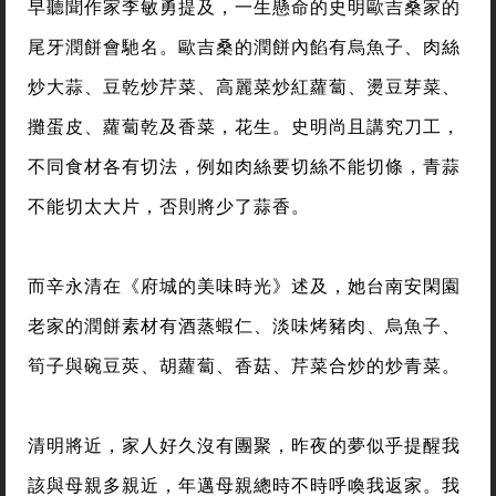
早聽聞作家李敏勇提及，一生懸命的史明歐吉桑家的
尾牙潤餅會馳名。歐吉桑的潤餅內餡有烏魚子、肉絲
炒大蒜、豆乾炒芹菜、高麗菜炒紅蘿蔔、燙豆芽菜、
攤蛋皮、蘿蔔乾及香菜，花生。史明尚且講究刀工，
不同食材各有切法，例如肉絲要切絲不能切條，青蒜
不能切太大片，否則將少了蒜香。
而辛永清在《府城的美味時光》述及，她台南安閑園
老家的潤餅素材有酒蒸蝦仁、淡味烤豬肉、烏魚子、
筍子與碗豆莢、胡蘿蔔、香菇、芹菜合炒的炒青菜。
清明將近，家人好久沒有團聚，昨夜的夢似乎提醒我
該與母親多親近，年邁母親總時不時呼喚我返家。我