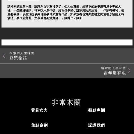
讀楊索的文章不難，認識八百字就可以了，但人生實難，她筆下的故事總有測不準的人
性，一些際遇嚙痕。楊索投入創作後，她相信俄國小說家契訶夫所言：「作家有權利，甚
至有義務，以生活提供給他的事件來豐富作品，如果沒有現實與虛構之間這種永恆的互相
滲透、參ㄇ差對照，文學就會死於貧瘠。」陳舜仁 / 攝影
楊索的人生味蕾
豆漿物語
楊索的人生味蕾
吉年慶有魚
看見女力
觀點專欄
焦點企劃
認識我們