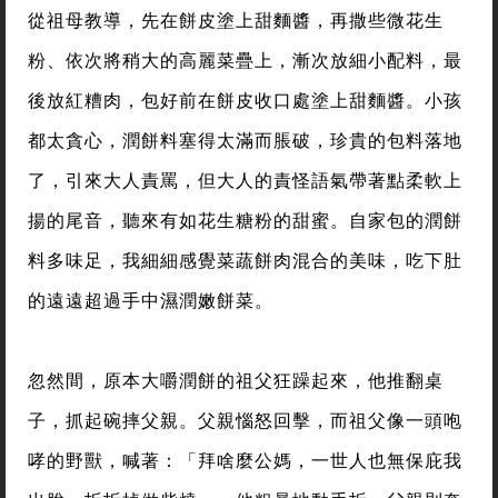
從祖母教導，先在餅皮塗上甜麵醬，再撒些微花生
粉、依次將稍大的高麗菜疊上，漸次放細小配料，最
後放紅糟肉，包好前在餅皮收口處塗上甜麵醬。小孩
都太貪心，潤餅料塞得太滿而脹破，珍貴的包料落地
了，引來大人責罵，但大人的責怪語氣帶著點柔軟上
揚的尾音，聽來有如花生糖粉的甜蜜。自家包的潤餅
料多味足，我細細感覺菜蔬餅肉混合的美味，吃下肚
的遠遠超過手中濕潤嫩餅菜。
忽然間，原本大嚼潤餅的祖父狂躁起來，他推翻桌
子，抓起碗摔父親。父親惱怒回擊，而祖父像一頭咆
哮的野獸，喊著：「拜啥麼公媽，一世人也無保庇我