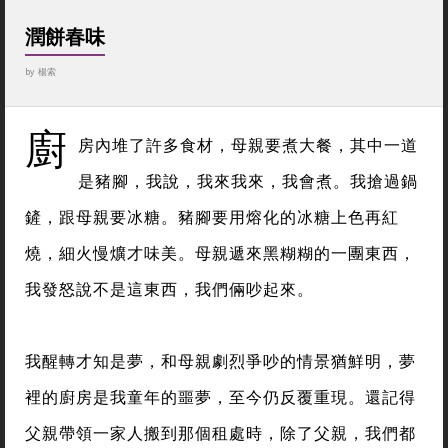
潤餅春味
by
楊索
廚
房內堆了許多食材，母親要煮大餐，其中一道
是豬腳，我說，我來我來，我會煮。我搶過鍋
鏟，跟母親要冰糖。豬腳要用熔化的冰糖上色再紅
燒，細火慢爌才味美。母親遞來黑糊糊的一團東西，
我發怒說不是這東西，我們倆吵起來。
我醒轉才知是夢，和母親劇烈爭吵的情景猶鮮明，夢
裡的廚房是我童年的噩夢，至今仍反覆重現。還記得
父親帶領一家人搬到那個租處時，除了父親，我們都