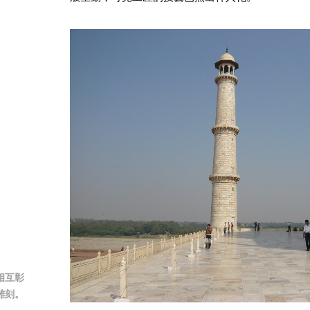
相互彰
雕刻。