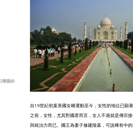
石構築的
自19世紀初葉美國女權運動至今，女性的地位已顯
之前，女性，尤其對國君而言，女人不過就是傳宗接
與統治力而已。國王為妻子修建陵墓，可說稀有中的