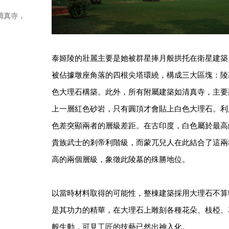
清真寺，
泰姬陵的壯麗主要是她被群星捧月般拱托在衛星建築
被佔據墩座角落的四根尖塔環繞，構成三大區塊：陵
色大理石構築。此外，所有附屬建築如清真寺，主要
上一層紅色砂岩，只有圓頂才會貼上白色大理石。利
色差突顯兩者的層級差距。在古印度，白色屬於最高
貴族武士的剎帝利階級，而蒙兀兒人在此結合了這兩
高的兩個層級，象徵此陵墓的殊勝地位。
以當時材料取得的可能性，整棟建築採用大理石不算
是其功力的精華，在大理石上雕刻各種花朵、枝椏、
般生動，可見工匠的技藝已然出神入化。