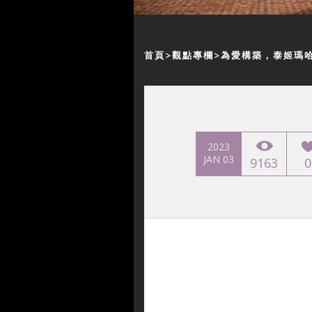
首頁
觀點專欄
為愛構築，泰姬瑪
2023
JAN 03
9163
0