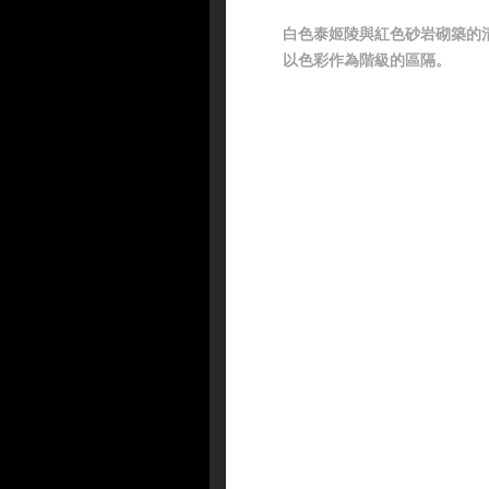
白色泰姬陵與紅色砂岩砌築的
以色彩作為階級的區隔。