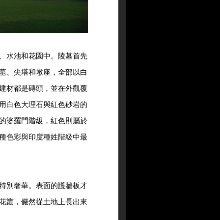
、水池和花園中。陵墓首先
墓、尖塔和墩座，全部以白
建材都是磚頭，並在外觀覆
用白色大理石與紅色砂岩的
的婆羅門階級，紅色則屬於
種色彩與印度種姓階級中最
特別奢華。表面的護牆板才
花叢，儼然從土地上長出來