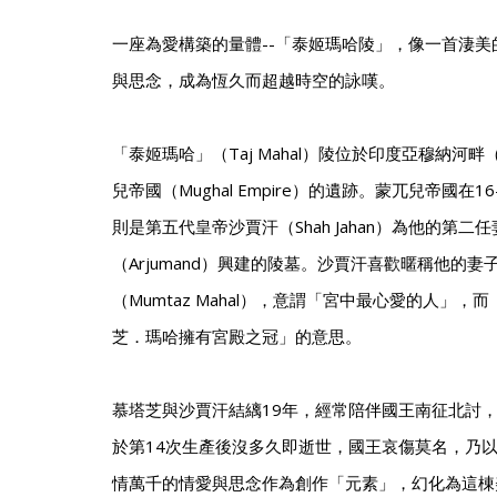
一座為愛構築的量體--「泰姬瑪哈陵」，像一首淒
與思念，成為恆久而超越時空的詠嘆。
「泰姬瑪哈」（Taj Mahal）陵位於印度亞穆納河畔（Ya
兒帝國（Mughal Empire）的遺跡。蒙兀兒帝國在
則是第五代皇帝沙賈汗（Shah Jahan）為他的第二
（Arjumand）興建的陵墓。沙賈汗喜歡暱稱他的
（Mumtaz Mahal），意謂「宮中最心愛的人」
芝．瑪哈擁有宮殿之冠」的意思。
慕塔芝與沙賈汗結縭19年，經常陪伴國王南征北討，育
於第14次生產後沒多久即逝世，國王哀傷莫名，乃
情萬千的情愛與思念作為創作「元素」，幻化為這棟