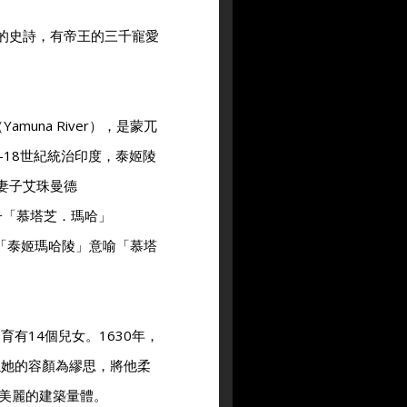
美的史詩，有帝王的三千寵愛
muna River），是蒙兀
16-18世紀統治印度，泰姬陵
任妻子艾珠曼德
妻子「慕塔芝．瑪哈」
，而「泰姬瑪哈陵」意喻「慕塔
有14個兒女。1630年，
以她的容顏為繆思，將他柔
美麗的建築量體。