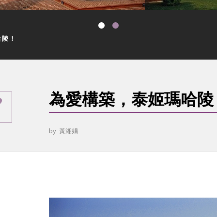
哈陵！
為愛構築，泰姬瑪哈陵
by
黃湘娟