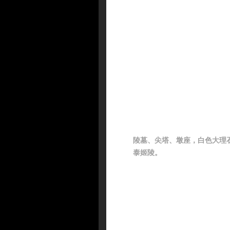
陵墓、尖塔、墩座，白色大理
泰姬陵。