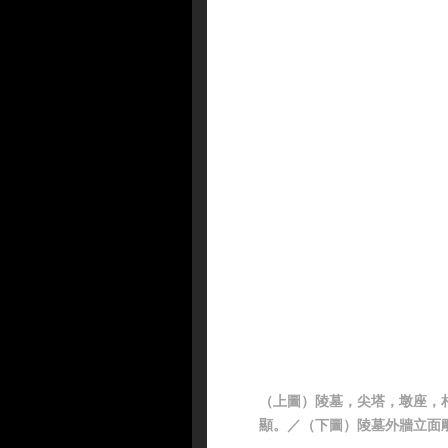
（上圖）陵墓，尖塔，墩座，
顯。／（下圖）陵墓外牆立面