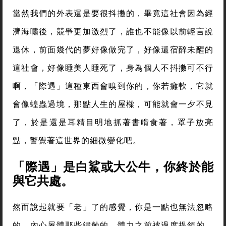
當然我們的外表還是要很抖擻的，畢竟這社會因為經
濟海嘯後，競爭更加激烈了，誰也不能像以前輕言說
退休，前面幾代的夢好像做完了，好像還宿醉未醒的
這社會，好像睡美人睡死了，身為個人不抖擻可不行
啊，「際遇」這種東西會嗅到你的，你若癱軟，它就
會像蝗蟲過境，那點人生的屋樑，可能就會一夕不見
了，於是還是耳精目明地抓著書啃食著，罩子放亮
點，警覺著這世界的細微變化吧。
「際遇」是白鯊或大公牛，你終於能
與它共處。
然而說起就要「老」了的感覺，你是一點也無法忽略
的，內心屋體那些鏽蝕的、體力之前被過度提領的，