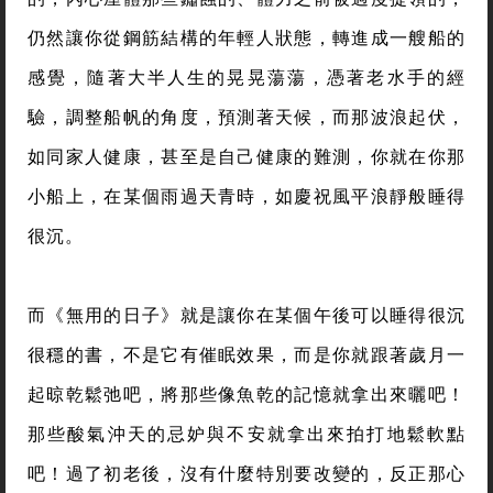
仍然讓你從鋼筋結構的年輕人狀態，轉進成一艘船的
感覺，隨著大半人生的晃晃蕩蕩，憑著老水手的經
驗，調整船帆的角度，預測著天候，而那波浪起伏，
如同家人健康，甚至是自己健康的難測，你就在你那
小船上，在某個雨過天青時，如慶祝風平浪靜般睡得
很沉。
而《無用的日子》就是讓你在某個午後可以睡得很沉
很穩的書，不是它有催眠效果，而是你就跟著歲月一
起晾乾鬆弛吧，將那些像魚乾的記憶就拿出來曬吧！
那些酸氣沖天的忌妒與不安就拿出來拍打地鬆軟點
吧！過了初老後，沒有什麼特別要改變的，反正那心