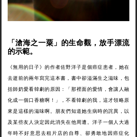
「滄海之一粟」的生命觀，放手漂流
的示範。
《無用的日子》的作者佐野洋子是個癌症患者，她在
去逝前的兩年寫完這本書，書中卻溢滿生之滋味，包
括師奶愛看韓劇的原因：「那裡面的愛情，會讓人融
化成一個口香糖啊！」，不看韓劇的我，這才領略原
來是這樣的滋味啊。朋友們知道她生病時的詫異，以
及某些友人決定因此消失在他周遭。洋子一個人大過
年時不好意思去租片店的自尊、卻勇敢地因癌症化