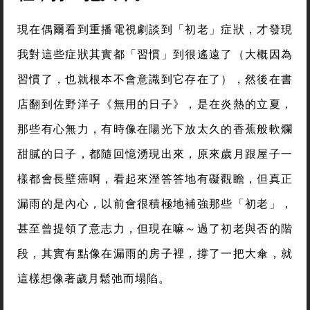
現在偶爾看到重播電視劇談到「初老」症狀，才發現
我對這些症狀其實都「習慣」到很遙遠了（大概因為
習慣了，也就根本不會意識到它存在了），然後在書
店翻到佐野洋子《無用的日子》，是在炎熱的立夏，
那些有心無力，有時像在陽光下放太久的香蕉般軟爛
甜膩的日子，都隨回憶湧現出來，原來歲月跟屋子一
樣都會長壁癌啊，看起來溼答答地有礙觀瞻，但真正
漏雨的是內心，以前會很積極地補強那些「初老」，
甚至曾提領了意志力，但現在嘛～過了初老與否的階
段，其實有點像在漏雨的房子裡，撐了一把大傘，就
這樣想像著歲月鬆弛而塌陷。