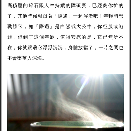
底積壓的碎石跟人生持續的障礙賽，已經夠你忙的
了，其他時候就跟著「際遇」一起浮潛吧！年輕時想
戰勝它，如「際遇」是白鯊或大公牛，你征服或逃
避，但到了這個年齡，值得安慰的是，它已無所不
在，你就跟著它浮浮沉沉，身體放鬆了，一時之間也
不會墜落入深海。