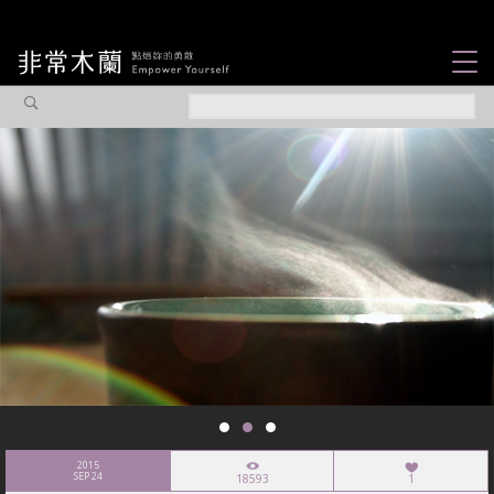
女力故事
觀點專欄
焦點企劃
社會企業
認識我們
2015
SEP 24
18593
1