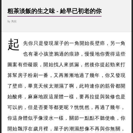
粗茶淡飯的生之味 - 給早已初老的你
by
馬欣
起
先你只是發現屋子的一角開始長壁癌，另一角
也有著小孩塗鴉過的痕跡，慢慢地你覺得這些
圖案有些礙眼，開始找人來抓漏，然後你提起勁來打
算幫房子粉刷一番，又再漸漸地過了幾年，你又發現
了壁癌，畢竟天候太潮濕了啊，此時連你的筋骨都開
始酸疼，麻麻地跟這屋體一樣，要再拉提與裝修也是
可以的，但是否要等都更呢？恍恍然，再過了幾年，
你這身體似乎像浸水一樣，關節一點點不聽使喚，你
開始飄浮在歲月裡，屋子的潮濕想像不再與你無關，