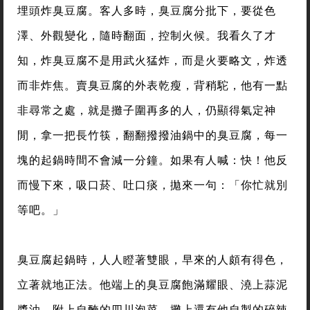
埋頭炸臭豆腐。客人多時，臭豆腐分批下，要從色
澤、外觀變化，隨時翻面，控制火候。我看久了才
知，炸臭豆腐不是用武火猛炸，而是火要略文，炸透
而非炸焦。賣臭豆腐的外表乾瘦，背稍駝，他有一點
非尋常之處，就是攤子圍再多的人，仍顯得氣定神
閒，拿一把長竹筷，翻翻撥撥油鍋中的臭豆腐，每一
塊的起鍋時間不會減一分鐘。如果有人喊：快！他反
而慢下來，吸口菸、吐口痰，拋來一句：「你忙就別
等吧。」
臭豆腐起鍋時，人人瞪著雙眼，早來的人頗有得色，
立著就地正法。他端上的臭豆腐飽滿耀眼、澆上蒜泥
醬油，附上自醃的四川泡菜，攤上還有他自製的碎辣