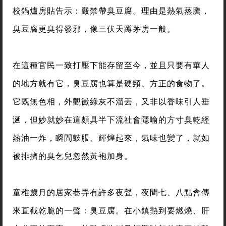
校鍋爐房貼告示：嚴禁帶臭豆腐。理由是熱氣蒸騰，
臭豆腐更臭得發邪，像三伏天蹲茅房一般。
在這種官民一致打壓下能存留至今，並且只要有華人
的地方就有它，臭豆腐也算是硬頸、方正的食物了。
它既無色相，外觀黴綠灰不溜丟，又非以香味引人垂
涎，但妙就妙在這頗具半下流社會隱喻的方寸臭乾經
熱油一炸，瞬間鼓脹、輝煌起來，氣味也變了，就如
被排擠的臭乞兒忽然黃袍加身。
童稚歲月的居家巷弄有許多夜聲，夜間七、八點會傳
來直截乾脆的一聲：臭豆腐。在小鎮熱到要燃燒、肝