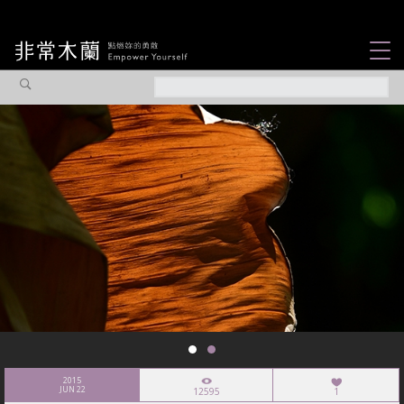
女力故事
觀點專欄
焦點企劃
社會企業
認識我們
2015
JUN 22
12595
1