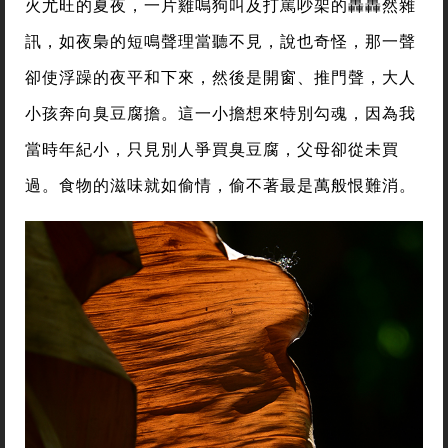
火尤旺的夏夜，一片雞鳴狗叫及打罵吵架的轟轟然雜
訊，如夜梟的短鳴聲理當聽不見，說也奇怪，那一聲
卻使浮躁的夜平和下來，然後是開窗、推門聲，大人
小孩奔向臭豆腐擔。這一小擔想來特別勾魂，因為我
當時年紀小，只見別人爭買臭豆腐，父母卻從未買
過。食物的滋味就如偷情，偷不著最是萬般恨難消。