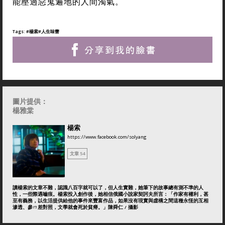
能壓過惡鬼遍地的人間濁氣。
Tags:
#楊索
#人生味蕾
圖片提供：
楊雅棠
楊索
https://www.facebook.com/solyang
文章 54
讀楊索的文章不難，認識八百字就可以了，但人生實難，她筆下的故事總有測不準的人
性，一些際遇嚙痕。楊索投入創作後，她相信俄國小說家契訶夫所言：「作家有權利，甚
至有義務，以生活提供給他的事件來豐富作品，如果沒有現實與虛構之間這種永恆的互相
滲透、參ㄇ差對照，文學就會死於貧瘠。」陳舜仁 / 攝影