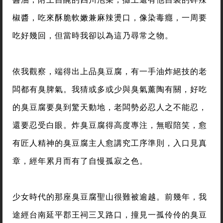
椒醬，吃來酥脆軟嫩兼麻辣燙口，像染毒癮，一周要
吃好幾回，但當時我卻以為這乃尋常之物。
依我觀察，端得出上品臭豆腐，有一手油炸絕技的老
闆都有臭脾氣。我猜或多或少與臭氣薰陶有關，好吃
的臭豆腐要臭到驚天動地，老闆勢必忍人之不能忍，
還要忍受白眼。炸臭豆腐得高度專注，無暇陪笑，愈
有匠人精神的臭豆腐主人愈講究工序準則，入口見真
章，經年累月而有了自慢孤寂之色。
少女時代的那座臭豆腐聖山很難被逾越。前幾年，我
途經台南延平郡王祠三叉路口，撞見一孤伶伶的臭豆