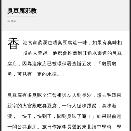
臭豆腐邪教
by
楊索
香
港食家蔡瀾也嗜臭豆腐這一味，如果有臭味相
投的人問起，他都會推薦到旺角水渠道的臭豆
腐店，因為這家店已被環保署查辦五次，「愈罰愈
勇，可見有一定的水準。」
臭豆腐有多臭呢？汪曾祺與友人到長沙，想去毛澤東
題字的火宮殿吃臭豆腐，一行人循味跟蹤，臭味漸
濃，「快了，快到了，聞到臭味了嘛！」結果眼前是
一間公共廁所。旅日作家李長聲於東北讀中學時，學