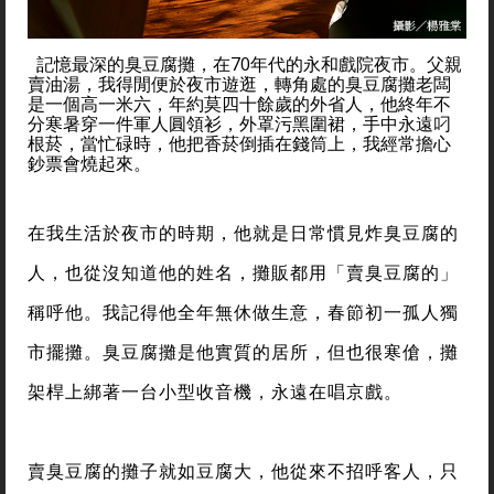
記憶最深的臭豆腐攤，在70年代的永和戲院夜市。父親
賣油湯，我得閒便於夜市遊逛，轉角處的臭豆腐攤老闆
是一個高一米六，年約莫四十餘歲的外省人，他終年不
分寒暑穿一件軍人圓領衫，外罩污黑圍裙，手中永遠叼
根菸，當忙碌時，他把香菸倒插在錢筒上，我經常擔心
鈔票會燒起來。
在我生活於夜市的時期，他就是日常慣見炸臭豆腐的
人，也從沒知道他的姓名，攤販都用「賣臭豆腐的」
稱呼他。我記得他全年無休做生意，春節初一孤人獨
市擺攤。臭豆腐攤是他實質的居所，但也很寒傖，攤
架桿上綁著一台小型收音機，永遠在唱京戲。
賣臭豆腐的攤子就如豆腐大，他從來不招呼客人，只