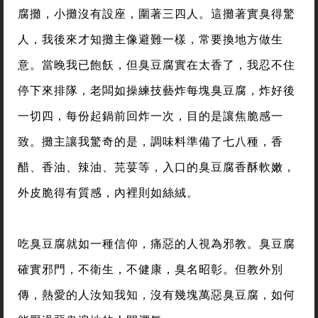
腐攤，小攤沒有設座，圍著三四人。這攤著實臭得驚
人，我後來才知攤主像避難一樣，常要換地方做生
意。當晚我已飽飫，但臭豆腐實在太香了，我忍不住
停下來排隊，老闆如操練技藝炸每塊臭豆腐，炸好後
一切四，每份起鍋前回炸一次，目的是讓焦脆感一
致。攤主讓我驚奇的是，調味料準備了七八種，香
醋、香油、辣油、芫荽等，入口的臭豆腐香酥軟嫩，
外皮脆得有質感，內裡則如絲絨。
吃臭豆腐就如一種信仰，痛惡的人視為邪教。臭豆腐
確實邪門，不衛生，不健康，臭名昭彰。但教外別
傳，熱愛的人汝知我知，沒有幾塊萬惡臭豆腐，如何