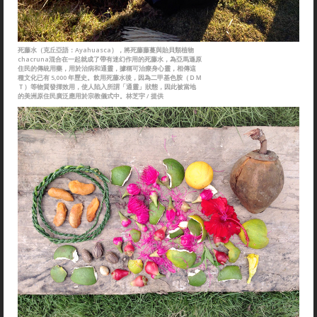
死藤水（克丘亞語：Ayahuasca），將死藤藤蔓與貽貝類植物
chacruna混合在一起就成了帶有迷幻作用的死藤水，為亞馬遜原
住民的傳統用藥，用於治病和通靈，據稱可治療身心靈，相傳這
種文化已有 5,000 年歷史。飲用死藤水後，因為二甲基色胺（ＤＭ
Ｔ）等物質發揮效用，使人陷入所謂「通靈」狀態，因此被當地
的美洲原住民廣泛應用於宗教儀式中。林芝宇 / 提供