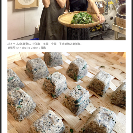
林芝宇(右)與寶寶(左)赴祕魯、美國、中國、香港等地四處採集。
簡榕辰 Annabelle Chien / 攝影