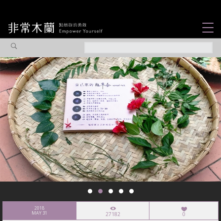
女力故事
觀點專欄
焦點企劃
社會企業
認識我們
2018
MAY 31
27182
0