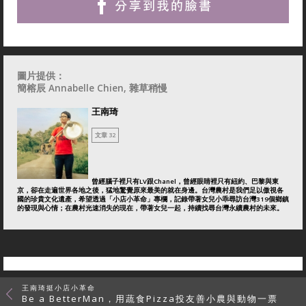
圖片提供：
簡榕辰 Annabelle Chien, 雜草稍慢
王南琦
文章 32
曾經腦子裡只有LV跟Chanel，曾經眼睛裡只有紐約、巴黎與東
京，卻在走遍世界各地之後，猛地驚覺原來最美的就在身邊。台灣農村是我們足以傲視各
國的珍貴文化遺產，希望透過「小店小革命」專欄，記錄帶著女兒小乖尋訪台灣319個鄉鎮
的發現與心情；在農村光速消失的現在，帶著女兒一起，持續找尋台灣永續農村的未來。
王南琦挺小店小革命
Be a BetterMan，用蔬食Pizza投友善小農與動物一票