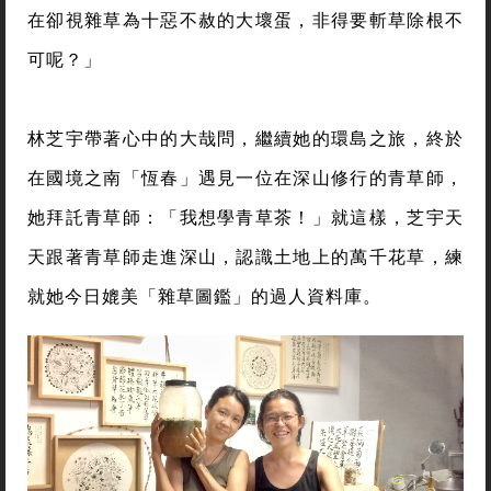
在卻視雜草為十惡不赦的大壞蛋，非得要斬草除根不
可呢？」
林芝宇帶著心中的大哉問，繼續她的環島之旅，終於
在國境之南「恆春」遇見一位在深山修行的青草師，
她拜託青草師：「我想學青草茶！」就這樣，芝宇天
天跟著青草師走進深山，認識土地上的萬千花草，練
就她今日媲美「雜草圖鑑」的過人資料庫。