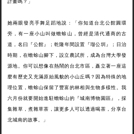
計畫嗎？」
她兩眼發亮手舞足蹈地說：「你知道台北公館圓環
旁，有一座小山叫做蟾蜍山，曾經是清代通商的古
道，名曰『公館』；乾隆年間設置『瑠公圳』；日治
時期，在蟾蜍山腳下，設立農試所，成為台灣大學發
源地。你可以想像在熱鬧的台北市區，矗立著一座這
麼有歷史又充滿原始風貌的小山丘嗎？因為特殊的地
理位置，蟾蜍山保留了豐富的林相與生物多樣性。我
六月份就要開始進駐蟾蜍山的『城南博物園區』，採
集雜草，煮雜草茶，讓更多人可以透過喝茶，分享台
北城南的故事。」