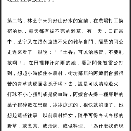
第二站，林芝宇來到好山好水的宜蘭，在農場打工換
宿的她，每天都有拔不完的雜草。有一天，日正當
中，芝宇又在跟永遠拔不完的雜草奮鬥，隔壁的阿公
走過來看了一眼說：「『土香』可以治感冒，不要亂
拔啊！」在田裡揮汗如雨的她，霎那間像被雷公打
到，想起小時候住在農村，街坊鄰居的阿嬤們會煮很
苦的青草茶硬逼著孫子喝下去，說是可以清涼退火；
打球不小心扭到或是瘀血時，阿嬤會去採一種胖胖的
葉子搗碎敷在患處，冰冰涼涼的，很快就消腫了。她
想起這些往事，以前農村婦女，隨手可得各式各樣的
野草，或煮茶、或治病、或做料理。「為什麼我們現