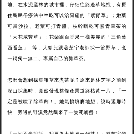
地。在水泥叢林的城市裡，仔細往路邊草地找，有原
住民民俗療法中生吃可以治胃痛的「紫背草」；嫩葉
可當沙拉、老葉可打青醬、枝幹曬乾可煮青草茶的
「大花咸豐草」；花朵跟百香果一樣美麗的「三角葉
西番蓮」…等，大夥兒跟著芝宇老師採一籃野草，煮
一鍋獨一無二、專屬自己的雜草茶。
怎麼會想到採集雜草來煮茶呢？原來是林芝宇之前到
深山採集時，竟然發現整條產業道路枯黃一片，「一
定是被噴了除草劑！」她氣憤填膺地想，說時遲那時
快！旁邊的野溪竟然飄來了一隻死螃蟹！
「土地不會說話，我要為土地煮一鍋茶！」林芝宇發