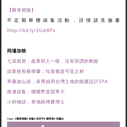
【雜草稍慢】
不定期舉辦採集活動，詳情請見臉書
http://bit.ly/2GieRPs
同場加映
七喜廚房：蔬果與人一樣，沒有所謂的剩餘
頑童校長蘇偉馨：垃圾都是可造之材
草藥放山浴，吳秀娟用台灣土地的能量設計SPA
路邊採集：嚐嚐野菜競爭力
小村物語：草地師傅農博士
Tags:
#雜草稍慢
# 採集
# 林芝宇
# 雜草茶
# 死藤水