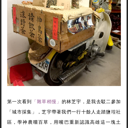
第一次看到
「雜草稍慢」
的林芝宇，是我去駁二參加
「城市採集」，芝宇帶著我們一行十餘人走踏鹽埕社
區，學神農嚐百草，用嘴巴重新認識高雄這一塊土