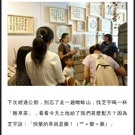
下次經過公館，別忘了走一趟蟾蜍山，找芝宇喝一杯
「雜草茶」，看看今天土地給了我們甚麼配方？因為
芝宇說：「快樂的草就是藥！（艹＋樂＝藥）」