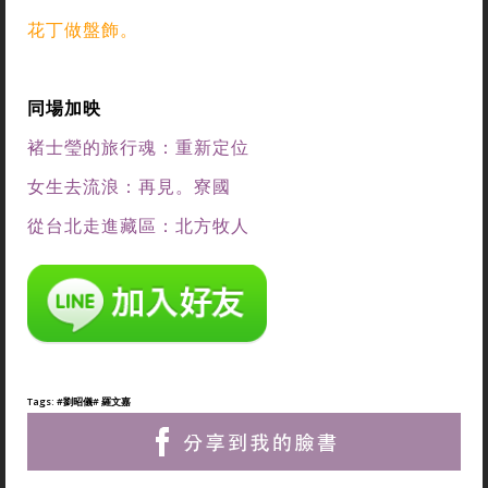
花丁做盤飾。
同場加映
褚士瑩的旅行魂：重新定位
女生去流浪：再見。寮國
從台北走進藏區：北方牧人
Tags:
#劉昭儀
# 羅文嘉