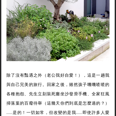
除了沒有豔遇之外（老公我好自愛！），這是一趟我
與自己完美的旅行。回家之後，雖然孩子嘰嘰喳喳的
各種抱怨、先生立刻裝死癱坐沙發滑手機、全家狂風
掃落葉的百廢待舉（這幾天你們到底是怎麼過的？）
……是的！一切如常，但改變的是我……即使許多人愛