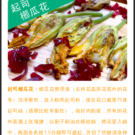
起司櫛瓜花：
櫛瓜花整理後（去掉花蕊與花苞外的花
萼）洗淨擦乾，放入帕馬起司粉，接近花口處塞巧達
起司絲（感覺比較有黏性），做好內餡後，所有的花
外面灑上玫瑰鹽，以刷子刷油在橫紋鍋，將花置入鍋
中，兩面各炙燒1.5分鐘即可盛起…另切了些糖漬洛神