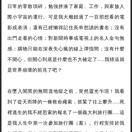
日常的零散瑣碎，勉強拼湊了家庭、工作，與家族人
際小宇宙的運行。可是我大概錯過了一百部想看的電
影或表演；還有已經懶得記住長串想讀的書名；沒有
出門走看的心情；對新聞時事或電視上的名人金句無
感；購物只能在深夜失心瘋的線上彈指間；沒有什麼
不開心，但開心到底是什麼也不大確定了……我猜這就
是世界崩壞的前兆了吧？
在墜入闇黑的無間道地獄之前，突然靈光乍現！我看
到了從天而降的一條救命繩索，抓緊了往上攀升……死
裡逃生的我不經思索的報名了一個義大利旅行團……這
是我人生中第一次參加旅行團（羞）。行程安排於我