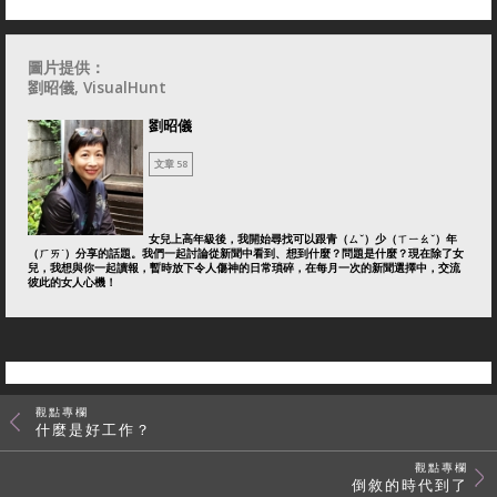
圖片提供：
劉昭儀, VisualHunt
劉昭儀
文章 58
女兒上高年級後，我開始尋找可以跟青（ㄙˇ）少（ㄒㄧㄠˇ）年
（ㄏㄞˊ）分享的話題。我們一起討論從新聞中看到、想到什麼？問題是什麼？現在除了女
兒，我想與你一起讀報，暫時放下令人傷神的日常瑣碎，在每月一次的新聞選擇中，交流
彼此的女人心機！
觀點專欄
什麼是好工作？
觀點專欄
倒敘的時代到了