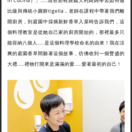
in Cucina）」……我在那裡跟義大利媽媽學習如何做
比薩與傳統小圓餅tigella，老師在課程中帶著我們離
開廚房，到庭園中採摘新鮮香草入菜時告訴我們，這
個料理教室是從她自己家的廚房開始的，那裡最多只
能容納八個人……是這個料理學校命名的由來！我在涼
爽的庭園香草間聽著這個故事，彷彿收到一個豐盛的
大禮……禮物打開來是滿滿的愛……愛著最初的自己！