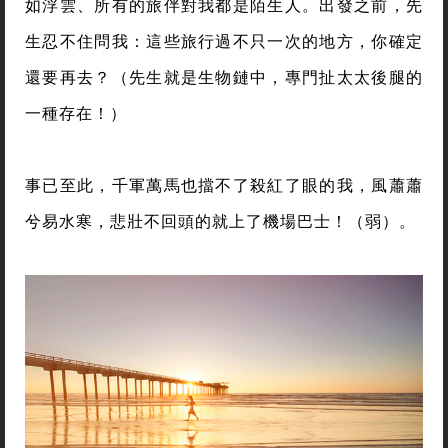
如浮雲、所有的旅伴對我都是陌生人。出發之前，先
生忍不住問我：這些旅行過不只一次的地方，你確定
還要再去？（先生就是生物鏈中，專門扯太太後腿的
一種存在！）
事已至此，千軍萬馬也擋不了殺紅了眼的我，風蕭蕭
兮易水寒，悲壯不回頭的就上了機場巴士！（弱）。