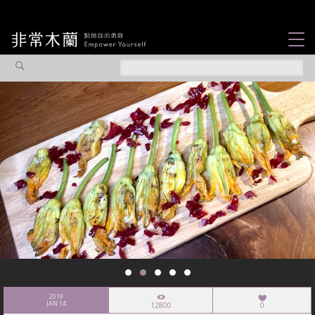
女力故事
觀點專欄
焦點企劃
社會企業
認識我們
2019
JAN 14
12800
0