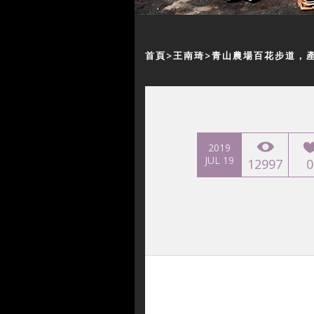
首頁
王南琦
青山農場百花步道，
2019
JUL 19
12997
0