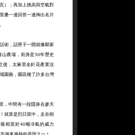
瓦）；再加上挑高與空氣對
里桑一邊回答一邊掏出名片
。
話術，話匣子一開就像鄰家
山農場，前身是50年歷史
之後，太麻里金針花產業沒
場園藝，園區種了許多台灣
公里，中間有一段隱身在參天
！就算是烈日當中，走在樹
蔭相當於40噸冷氣的威力
城市越來越熱的原因之一！