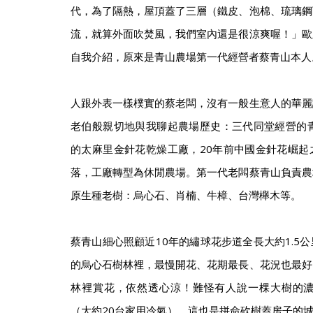
代，為了隔熱，屋頂蓋了三層（鐵皮、泡棉、琉璃鋼
流，就算外面吹焚風，我們室內還是很涼爽喔！」歐
自我介紹，原來是青山農場第一代經營者蔡青山本人
人跟外表一樣樸實的蔡老闆，沒有一般生意人的華麗
老伯般親切地與我聊起農場歷史：三代同堂經營的青
的太麻里金針花乾燥工廠，20年前中國金針花崛起
落，工廠轉型為休閒農場。第一代老闆蔡青山負責農
原生種老樹：烏心石、肖楠、牛樟、台灣櫸木等。
蔡青山細心照顧近10年的繡球花步道全長大約1.5
的烏心石樹林裡，最慢開花、花期最長、花況也最好
林裡賞花，依然透心涼！難怪有人說一棵大樹的濃
（大約20台家用冷氣），這也是拼命砍樹蓋房子的