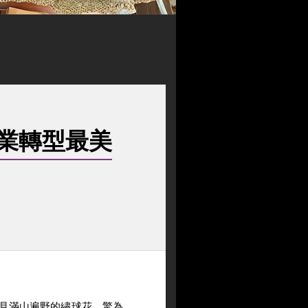
業轉型最美
遇見滿山遍野的繡球花，驚為