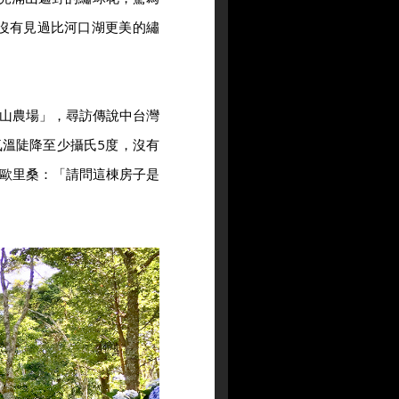
沒有見過比河口湖更美的繡
山農場」，尋訪傳說中台灣
溫陡降至少攝氏5度，沒有
歐里桑：「請問這棟房子是