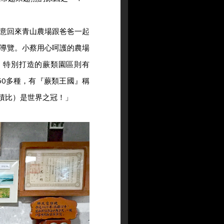
意回來青山農場跟爸爸一起
導覽。小蔡用心呵護的農場
、特別打造的蕨類園區則有
50多種，有『蕨類王國』稱
面積比）是世界之冠！」