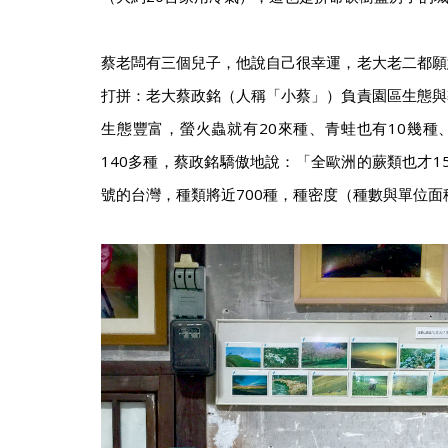
蔡老闆有三個兒子，他說自己很幸運，老大老二都願
打拼：老大蔡政銘（人稱「小蔡」）負責園區生態與
生態豐富，螢火蟲就有20來種、青蛙也有10幾種
140多種，蔡政銘驕傲地說：「全歐洲的蕨類也才1
號的台灣，種類將近700種，種密度（種數與單位