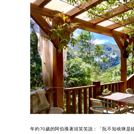
年約70歲的阿伯搔著頭笑笑說：「阮不知啥咪是