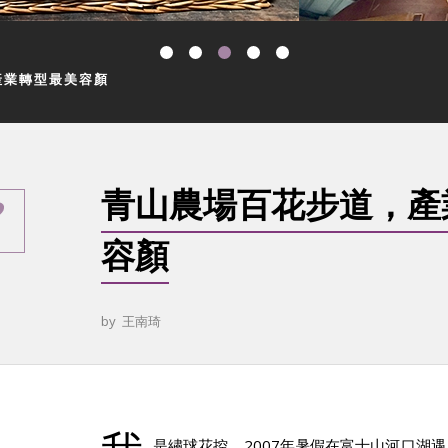
產業轉型最美容顏
青山農場百花步道，產
容顏
by
王南琦
是繡球花控，2007年暑假在富士山河口湖