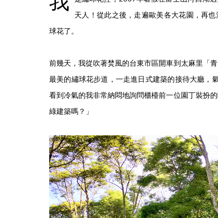
我
天人！從此之後，走遍歐美各大花園，再也
球花了。
前幾天，我從吹著焚風的台東市區開車到太麻里「青
最美的繡球花步道，一走進日式建築的接待大廳，氣
看到冷氣的我非常納悶地詢問櫃檯前一位園丁裝扮的
綠建築嗎？」