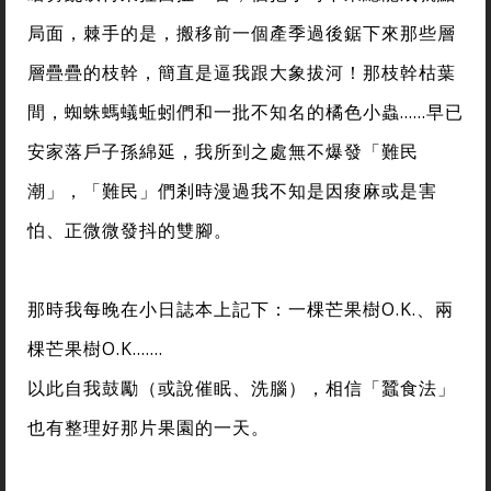
局面，棘手的是，搬移前一個產季過後鋸下來那些層
層疊疊的枝幹，簡直是逼我跟大象拔河！那枝幹枯葉
間，蜘蛛螞蟻蚯蚓們和一批不知名的橘色小蟲……早已
安家落戶子孫綿延，我所到之處無不爆發「難民
潮」，「難民」們剎時漫過我不知是因痠麻或是害
怕、正微微發抖的雙腳。
那時我每晚在小日誌本上記下：一棵芒果樹O.K.、兩
棵芒果樹O.K.……
以此自我鼓勵（或說催眠、洗腦），相信「蠶食法」
也有整理好那片果園的一天。