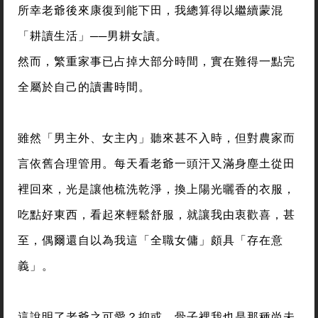
所幸老爺後來康復到能下田，我總算得以繼續蒙混
「耕讀生活」──男耕女讀。
然而，繁重家事已占掉大部分時間，實在難得一點完
全屬於自己的讀書時間。
雖然「男主外、女主內」聽來甚不入時，但對農家而
言依舊合理管用。每天看老爺一頭汗又滿身塵土從田
裡回來，光是讓他梳洗乾淨，換上陽光曬香的衣服，
吃點好東西，看起來輕鬆舒服，就讓我由衷歡喜，甚
至，偶爾還自以為我這「全職女傭」頗具「存在意
義」。
這說明了老爺之可愛？抑或，骨子裡我也是那種尚未