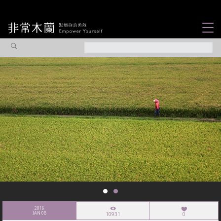
女力故事
觀點專欄
焦點企劃
社會企業
認識我們
2016
JAN 08
10931
0