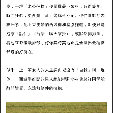
桌，一群「老公仔標」便圍攏著下象棋，時而爆笑、
時而狂歎，更多是「幹」聲綿延不絕。他們喜歡穿內
衣汗衫，配上束皮帶的西裝褲和塑膠拖鞋，即使只是
泡茶「話仙」（台語：聊天瞎扯），或默然排排坐，
看起來都優哉游哉，好像其時其地正是全世界最穩當
舒適的好所在。
似乎，上一輩女人的人生詞典裡沒有「自我」與「退
休」，而遊手好閒的男人總能得到小村像慈祥阿母般
敞開雙臂、永遠無條件的擁抱。