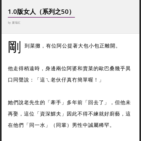
1.0版女人（系列之50）
by
夏瑞紅
剛
到菜攤，有位阿公提著大包小包正離開。
他走得稍遠時，身邊兩位阿婆和賣菜的歐巴桑幾乎異
口同聲說：「這ㄟ老伙仔真冇簡單喔！」
她們說老先生的「牽手」多年前「回去了」，但他未
再娶，這位「資深鰥夫」因此不得不練就好廚藝，這
在他們「同一水」（同輩）男性中誠屬稀罕。