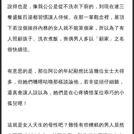
說得也是，像我公公是從不洗衣下廚的，到現在連三
餐盛飯舀湯都習慣讓人侍候。在那一輩觀念裡，屋頂
下若沒個操持內務的女人就不能算個家，所以為了有
人照顧孩子、洗衣煮飯，喪偶男人多以「顧家」之名
很快續弦。
有意思的是，那位阿公的年紀顯然比這幾位女士大得
多，但她們嘰哩咕嚕那樣談論他，若非從頭仔細聽，
還真會讓人誤以為，她們是在心疼憐惜某位乖巧的小
孤兒哩！
這就是女人天生的母性吧？難怪有些糟糕的男人居然