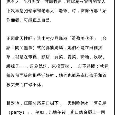
也不乏「101忠女」甘願收留，對此稍有覺悟的女人
下次再想抱怨家裡老爺太「老爺」時，當悔悟那「始
作俑者」可能正是自己。
正因此天性吧﹖這小村少見那種「盈盈美代子」（台
語：閒閒無事）式的婆婆媽媽，她們不是在田裡拔
草，就是在帶孫、顧店、買菜、賣菜、掃地、炊粿、
綁粽子……，刷刷洗洗、東摸西摸，一刻不得閒；就算
都沒前面提的那些活好幹，她們也能為牽掛孩子和管
教丈夫而忙碌不休。
相對地，庄頭村尾廟口樹下，一天到晚總有「阿公趴
（party）」。例如，此地午後，廟口總會擺上一兩