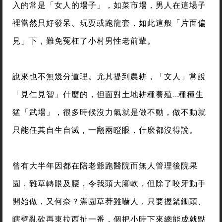
入的常是「女人的場子」，如菜市場，男人在這場子
裡當然只好發呆、玩耍或跑龍套，如此這般「片面偏
見」下，難免冤枉了小村男性老前輩。
說來也不無幾分道理。尤其提到農耕，「文人」常說
「見仁見智」什麼的，但面對土地耕種養殖…種種生
猛「武場」，很多時候沒力氣就是做不動，做不動就
只能任其自生自滅，一翻兩瞪眼，什麼都沒得說。
曾有大半年因都在陪老爺跑醫院而無人管理後院果
園，雜草轉眼及腰，令我頭大腳軟，但除了咬牙動手
開始做，又何奈？滿園草莽雖嚇人，只要握緊鋤頭、
瞎劈亂砍再東拉西扯一番，個把小時下來總能成就點