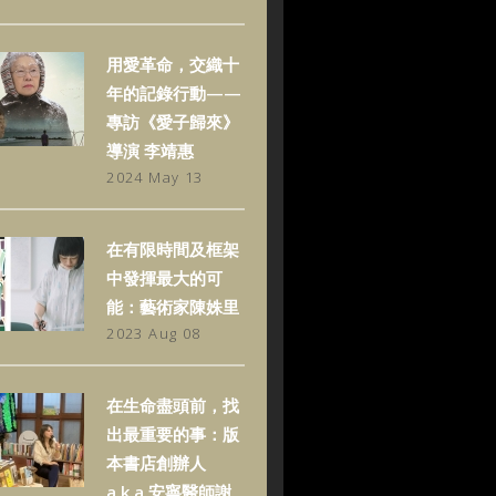
用愛革命，交織十
年的記錄行動——
專訪《愛子歸來》
導演 李靖惠
2024 May 13
在有限時間及框架
中發揮最大的可
能：藝術家陳姝里
2023 Aug 08
在生命盡頭前，找
出最重要的事：版
本書店創辦人
a.k.a.安寧醫師謝