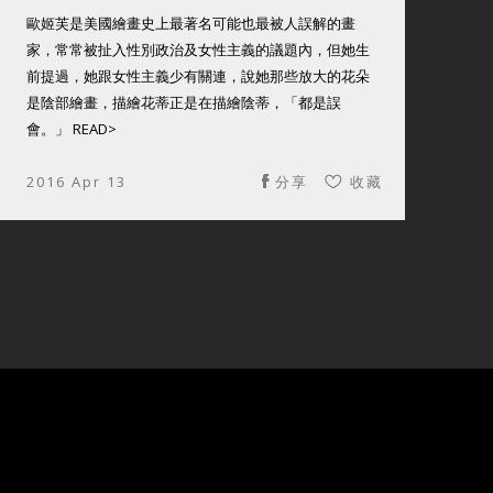
歐姬芙是美國繪畫史上最著名可能也最被人誤解的畫
家，常常被扯入性別政治及女性主義的議題內，但她生
前提過，她跟女性主義少有關連，說她那些放大的花朵
是陰部繪畫，描繪花蒂正是在描繪陰蒂，「都是誤
會。」 READ>
2016 Apr 13
分享
收藏