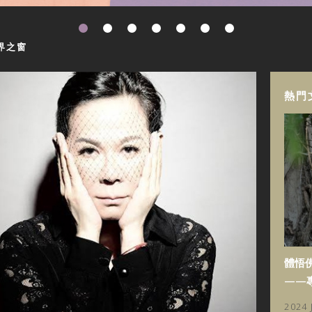
界之窗
熱門
體悟
——
2024 