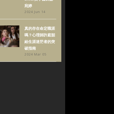
宛婷
2024 Jun 14
真的存在命定職涯
嗎？心理師許庭韶
給生涯迷茫者的突
破指南
2024 Mar 05