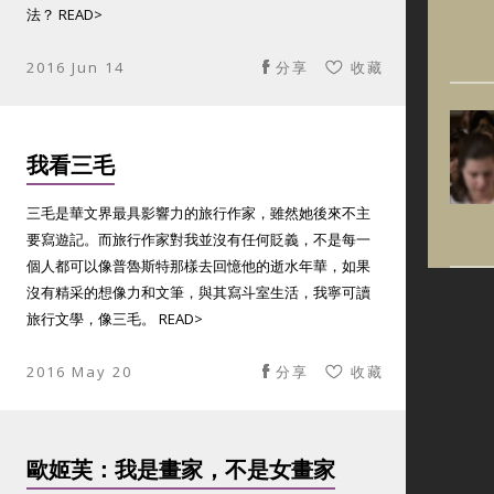
法？ READ>
2016 Jun 14
分享
收藏
我看三毛
三毛是華文界最具影響力的旅行作家，雖然她後來不主
要寫遊記。而旅行作家對我並沒有任何貶義，不是每一
個人都可以像普魯斯特那樣去回憶他的逝水年華，如果
沒有精采的想像力和文筆，與其寫斗室生活，我寧可讀
旅行文學，像三毛。 READ>
2016 May 20
分享
收藏
歐姬芙：我是畫家，不是女畫家