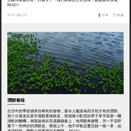
READ>
2015 Apr 02
分享
收藏
潤餅春味
生活中的季節感來自稀有的食物，最令人饞涎為四月初才有的潤餅。
我十分著迷在菜市場觀看烙餅皮，那個瘦小駝背的男子單手抓著一團
濕軟的麵糰，俐落旋烙於高溫圓鐵板上，他用眼角微瞥，另一手迅即
撕下一旁烤好的潤餅皮。整個上午，他不停歇反覆交錯一烙一拿，如
表演特技，圍觀小孩看得目不轉睛。 READ>