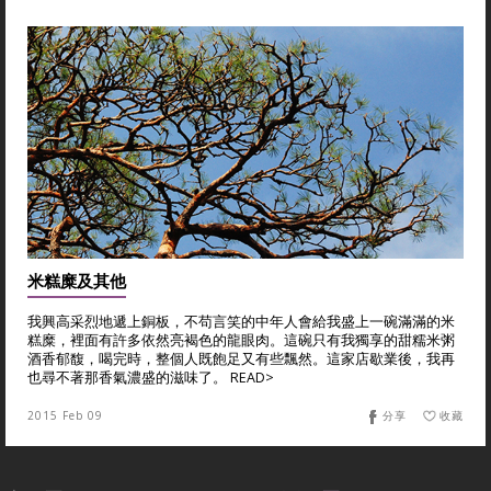
米糕糜及其他
我興高采烈地遞上銅板，不苟言笑的中年人會給我盛上一碗滿滿的米
糕糜，裡面有許多依然亮褐色的龍眼肉。這碗只有我獨享的甜糯米粥
酒香郁馥，喝完時，整個人既飽足又有些飄然。這家店歇業後，我再
也尋不著那香氣濃盛的滋味了。 READ>
2015 Feb 09
分享
收藏