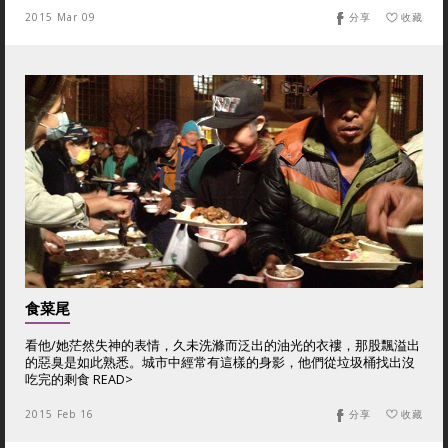
2015 Mar 09
分享
收藏
食菜尾
看他/她茫然失神的表情，久未洗滌而泛出的油光的衣褸，那股飄溢出
的惡臭是如此熟悉。城市中經常有這樣的身影，他們從垃圾桶找出沒
吃完的剩食 READ>
2015 Feb 16
分享
收藏