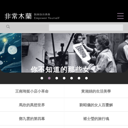
女力故事
觀點專欄
焦點企劃
社會企業
你不知道的那些女
認識我們
性故事...
王南琦挺小店小革命
黃湘娟的生活美學
馬欣的異想世界
劉昭儀的女人百憂解
鄧九雲的第四幕
褚士瑩的旅行魂