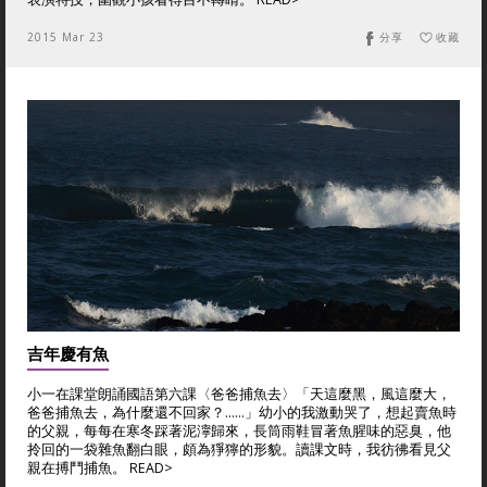
2015 Mar 23
分享
收藏
吉年慶有魚
小一在課堂朗誦國語第六課〈爸爸捕魚去〉「天這麼黑，風這麼大，
爸爸捕魚去，為什麼還不回家？……」幼小的我激動哭了，想起賣魚時
的父親，每每在寒冬踩著泥濘歸來，長筒雨鞋冒著魚腥味的惡臭，他
拎回的一袋雜魚翻白眼，頗為猙獰的形貌。讀課文時，我彷彿看見父
親在搏鬥捕魚。 READ>