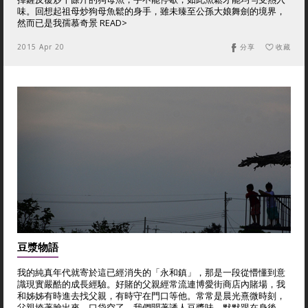
味。回想起祖母炒狗母魚鬆的身手，雖未臻至公孫大娘舞劍的境界，
然而已是我孺慕奇景 READ>
2015 Apr 20
分享
收藏
豆漿物語
我的純真年代就寄於這已經消失的「永和鎮」，那是一段從懵懂到意
識現實嚴酷的成長經驗。好賭的父親經常流連博愛街商店內賭場，我
和姊姊有時進去找父親，有時守在門口等他。常常是晨光熹微時刻，
父親垮著臉出來，口袋空了，我們聞著誘人豆漿味，默默跟在身後。