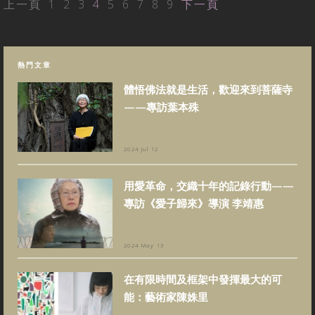
上一頁
1
2
3
4
5
6
7
8
9
下一頁
熱門文章
體悟佛法就是生活，歡迎來到菩薩寺
——專訪葉本殊
2024 Jul 12
用愛革命，交織十年的記錄行動——
專訪《愛子歸來》導演 李靖惠
2024 May 13
在有限時間及框架中發揮最大的可
能：藝術家陳姝里