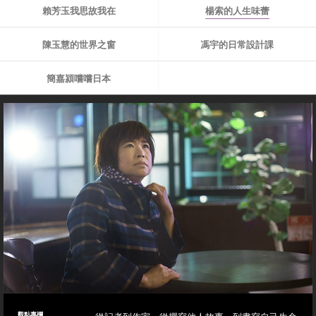
賴芳玉我思故我在
楊索的人生味蕾
陳玉慧的世界之窗
馮宇的日常設計課
簡嘉潁嚐嚐日本
觀點專欄