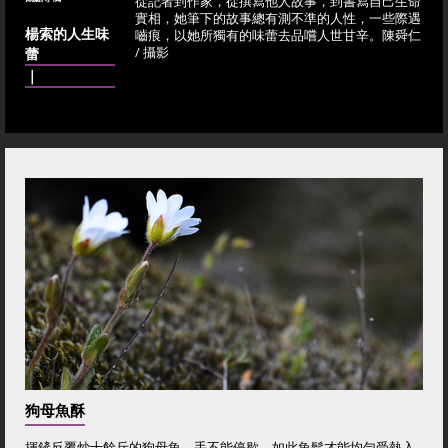
從記者到作家，從撰寫他人故事，到書寫自己生命
實相，她筆下的故事總有測不準的人性，一些際遇
楊索的人生味
嚙痕，以她所獨有的味蕾去品嚐人世甘辛。陳舜仁
蕾
/ 攝影
｜
狗母魚酥
揮鏟反覆炒十餘斤的狗母魚，手不能停歇，如此魚鬆才能均勻受熱入