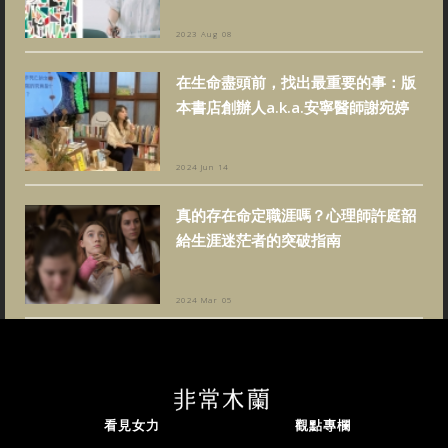
2023 Aug 08
在生命盡頭前，找出最重要的事：版
本書店創辦人a.k.a.安寧醫師謝宛婷
2024 Jun 14
真的存在命定職涯嗎？心理師許庭韶
給生涯迷茫者的突破指南
2024 Mar 05
看見女力
觀點專欄