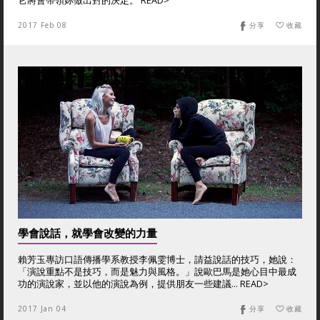
它將會帶領妳做出對的決定。 READ>
2017 Feb 08
分享
收藏
學會說話，就學會改變的力量
賴芳玉專訪口語傳播學系教授李佩雯博士，請益說話的技巧，她說：
「演說重點不是技巧，而是魅力與風格。」說歐巴馬是她心目中最成
功的演說家，並以他的演說為例，提供朋友一些建議... READ>
2017 Jan 04
分享
收藏