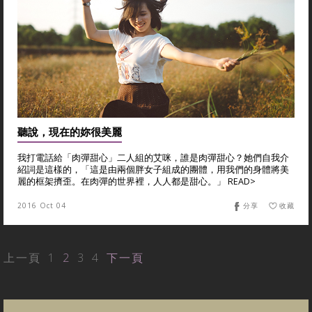
聽說，現在的妳很美麗
我打電話給「肉彈甜心」二人組的艾咪，誰是肉彈甜心？她們自我介
紹詞是這樣的，「這是由兩個胖女子組成的團體，用我們的身體將美
麗的框架擠歪。在肉彈的世界裡，人人都是甜心。」 READ>
2016 Oct 04
分享
收藏
上一頁
1
2
3
4
下一頁