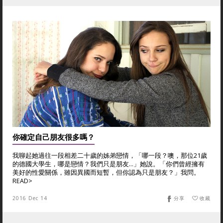
你確定自己朋友很多嗎？
我聊起她過往一段相差二十歲的姊弟戀情，「哪一段？噢，那位21歲
的德國大學生，哪是戀情？我們只是朋友…」她說。「你們曾經擁有
美好的性愛關係，雖因異國而短暫，但你認為只是朋友？」我問。
READ>
2016 Dec 14
分享
收藏