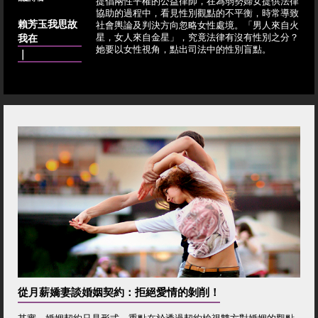
提倡兩性平權的公益律師，在為弱勢婦女提供法律
協助的過程中，看見性別觀點的不平衡，時常導致
賴芳玉我思故
社會輿論及判決方向忽略女性處境。「男人來自火
我在
星，女人來自金星」，究竟法律有沒有性別之分？
她要以女性視角，點出司法中的性別盲點。
｜
從月薪嬌妻談婚姻契約：拒絕愛情的剝削！