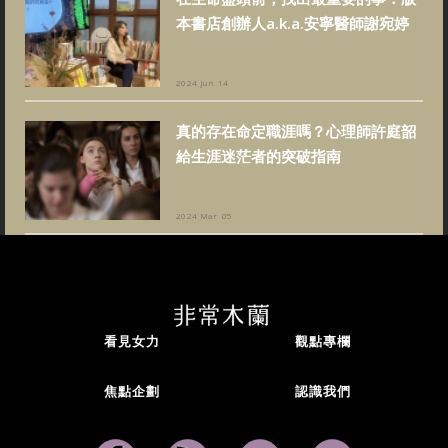
本書店創辦人a.k.a.安寧醫師謝宛婷
2024 Jun 14
真的存在命定職涯嗎？心理師許庭韶
給生涯迷茫者的突破指南
2024 Mar 05
看見女力
觀點專欄
焦點企劃
認識我們