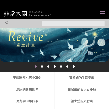
女力故事
觀點專欄
焦點企劃
社會企業
認識我們
王南琦挺小店小革命
黃湘娟的生活美學
馬欣的異想世界
劉昭儀的女人百憂解
鄧九雲的第四幕
褚士瑩的旅行魂