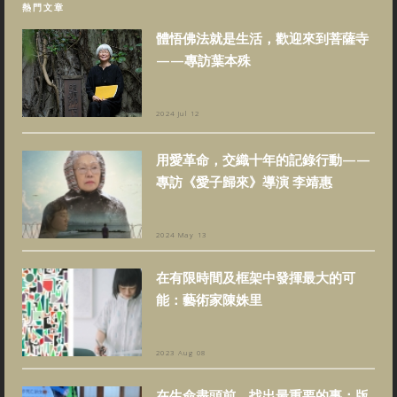
熱門文章
體悟佛法就是生活，歡迎來到菩薩寺
——專訪葉本殊
2024 Jul 12
用愛革命，交織十年的記錄行動——
專訪《愛子歸來》導演 李靖惠
2024 May 13
在有限時間及框架中發揮最大的可
能：藝術家陳姝里
2023 Aug 08
在生命盡頭前，找出最重要的事：版