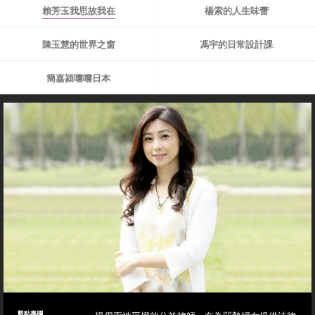
賴芳玉我思故我在
楊索的人生味蕾
陳玉慧的世界之窗
馮宇的日常設計課
簡嘉潁嚐嚐日本
觀點專欄