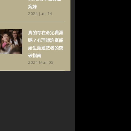
宛婷
2024 Jun 14
真的存在命定職涯
嗎？心理師許庭韶
給生涯迷茫者的突
破指南
2024 Mar 05