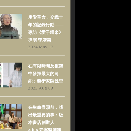
用愛革命，交織十
年的記錄行動——
專訪《愛子歸來》
導演 李靖惠
2024 May 13
在有限時間及框架
中發揮最大的可
能：藝術家陳姝里
2023 Aug 08
在生命盡頭前，找
出最重要的事：版
本書店創辦人
a.k.a.安寧醫師謝