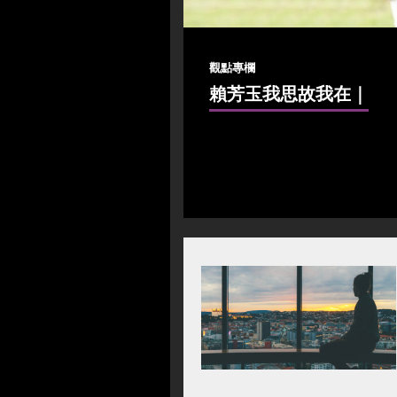
觀點專欄
賴芳玉我思故我在
｜