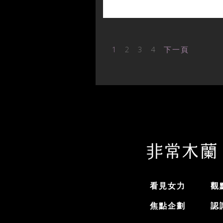
1
2
3
4
下一頁
看見女力
觀
焦點企劃
認