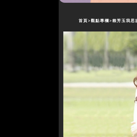
首頁
觀點專欄
賴芳玉我思