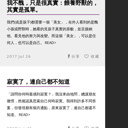
我不醜，只是很真實：餵養野獸的，
其實是孤單。
我們(或是孩子)都需要一個「美女」，在外人看到的是醜
小孩或野獸時，她看的見孩子真實的原貌，並且接納
他、看見他的努力與改變。而這個「美女」，可以是任
何人，也可以是自己。 READ>
2017 Jul 26
分享
收藏
寂寞了，連自己都不知道
「請問你何時最感到寂寞？」我沒來由地問，總讓朋友
微愣，然後認真思索自己何時寂寞。我得到許多不同答
案，但發現都有個共通點，原來寂寞了，連自己都還不
知道。 READ>