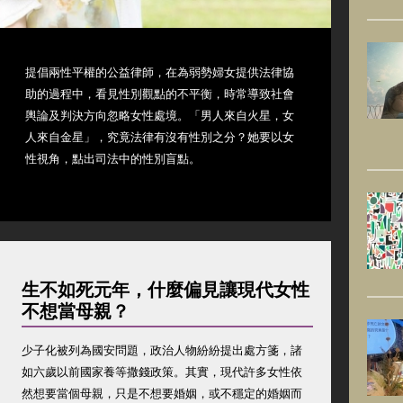
提倡兩性平權的公益律師，在為弱勢婦女提供法律協
助的過程中，看見性別觀點的不平衡，時常導致社會
輿論及判決方向忽略女性處境。「男人來自火星，女
人來自金星」，究竟法律有沒有性別之分？她要以女
性視角，點出司法中的性別盲點。
生不如死元年，什麼偏見讓現代女性
不想當母親？
少子化被列為國安問題，政治人物紛紛提出處方箋，諸
如六歲以前國家養等撒錢政策。其實，現代許多女性依
然想要當個母親，只是不想要婚姻，或不穩定的婚姻而