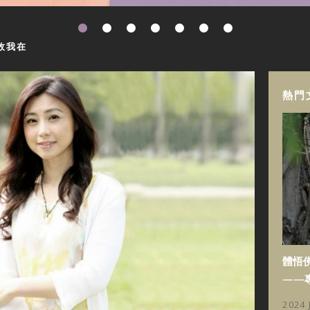
故我在
熱門
體悟
——
2024 