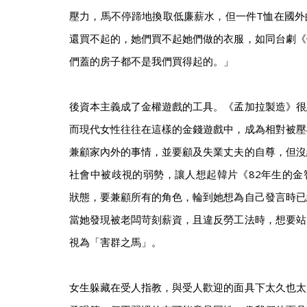
壓力，馬不停蹄地換取低廉薪水，但一件T恤在國外
還買不起的，她們買不起她們做的衣服，如同台劇《
們蓋的房子都不是我們買得起的。」
後資本主義成了金權遊戲的工具。《孟加拉製造》很
而現代女性往往在這樣的金錢遊戲中，成為相對被壓
兼顧家內外的事情，並要顧及失業丈夫的自尊，但沒
社會中被歧視的弱勢，讓人想起韓片《82年生的金
狀態，要兼顧所有的角色，輪到她想為自己發言時已
當她發現被老闆苛刻薪資，且違反勞工法時，想要站
視為「害群之馬」。
女生躲藏在受人指教，與受人歡迎的面具下太久也太