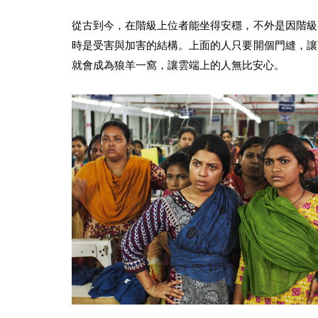
從古到今，在階級上位者能坐得安穩，不外是因階級
時是受害與加害的結構。上面的人只要開個門縫，讓
就會成為狼羊一窩，讓雲端上的人無比安心。