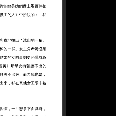
的售價是她們做上幾百件都
做工的人》中所說的：「我
忠實地拍出了冰山的一角。
榨的一群。女主角希姆必須
結婚的女同事則更恐慌成為
智英》那母女有苦說不出的
經說不出來。而希姆也是，
出來，卻在其他女工眼中被
習慣，一旦想拿下面具時，