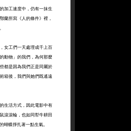
的加工速度中，仍有一抹生
鄂蘭所寫《人的條件》裡，
。
，女工們一天處理成千上百
的動物」的我們，為何那麼
些都是因為我們正是同屬於
術箱後，我們與她們既遙遠
的生活方式，因此電影中有
鼠滾滾輪，也如同犁牛耕田
的蝴蝶掙扎著一點生氣。