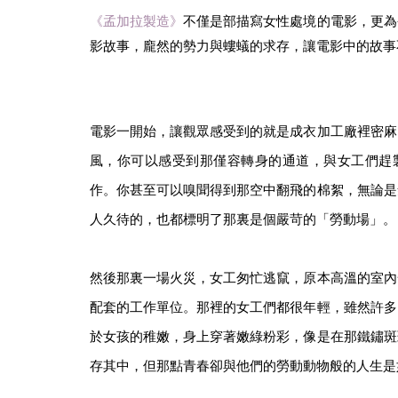
《孟加拉製造》
不僅是部描寫女性處境的電影，更為
影故事，龐然的勢力與螻蟻的求存，讓電影中的故事
電影一開始，讓觀眾感受到的就是成衣加工廠裡密麻
風，你可以感受到那僅容轉身的通道，與女工們趕
作。你甚至可以嗅聞得到那空中翻飛的棉絮，無論是
人久待的，也都標明了那裏是個嚴苛的「勞動場」。
然後那裏一場火災，女工匆忙逃竄，原本高溫的室內
配套的工作單位。那裡的女工們都很年輕，雖然許多
於女孩的稚嫩，身上穿著嫩綠粉彩，像是在那鐵鏽斑
存其中，但那點青春卻與他們的勞動動物般的人生是