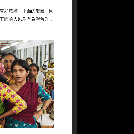
有如羅網，下面的階級，同
下面的人以為有希望晉升，