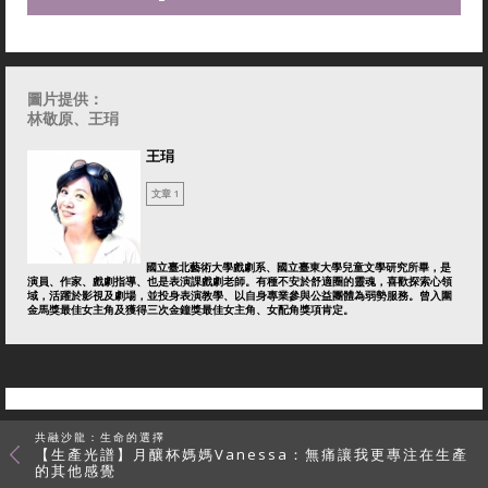
圖片提供：
林敬原
、王琄
王琄
文章 1
國立臺北藝術大學戲劇系、國立臺東大學兒童文學研究所畢，是
演員、作家、戲劇指導、也是表演課戲劇老師。有種不安於舒適圈的靈魂，喜歡探索心領
域，活躍於影視及劇場，並投身表演教學、以自身專業參與公益團體為弱勢服務。曾入圍
金馬獎最佳女主角及獲得三次金鐘獎最佳女主角、女配角獎項肯定。
共融沙龍：生命的選擇
【生產光譜】月釀杯媽媽Vanessa：無痛讓我更專注在生產
的其他感覺