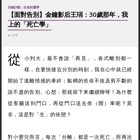
共融沙龍：生命的選擇
【面對告別】金鐘影后王琄：30歲那年，我
上的「死亡學」
by
王琄
從
小到大，最不會說「再見」，各式離別都一
樣，在要快接近分別的時刻，我在心中就已經
開始了逃離情感的牽絆；黏稠的依依不捨及剪不斷的
說不盡的告別。心想：那就留下來繼續聊呀！為什麼
從客廳送到門口，再從門口送去坐（開）車呢？莫
非，這是對「生」的依戀？
對小嬰兒而言，每次「分離」都是一次死亡，而再次