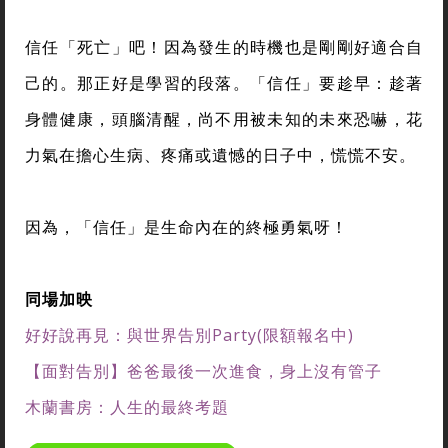
信任「死亡」吧！因為發生的時機也是剛剛好適合自
己的。那正好是學習的段落。「信任」要趁早：趁著
身體健康，頭腦清醒，尚不用被未知的未來恐嚇，花
力氣在擔心生病、疼痛或遺憾的日子中，慌慌不安。
因為，「信任」是生命內在的終極勇氣呀！
同場加映
好好說再見：與世界告別Party(限額報名中)
【面對告別】爸爸最後一次進食，身上沒有管子
木蘭書房：人生的最終考題