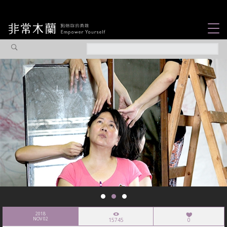
女力故事
觀點專欄
焦點企劃
社會企業
認識我們
2018
NOV 02
15745
0