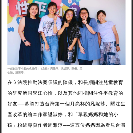
一起創立不小盟的成員們：（左起）周雅淳、凡妮莎、陳儀、江
心怡、諶淑婷。
在立法院推動法案倡議的陳儀，和長期關注兒童教育
的研究所同學江心怡，以及其他同樣關注性平教育的
好友──募資打造台灣第一個月亮杯的凡妮莎、關注生
產改革的繪本作家諶淑婷，和「單親媽媽和她的小
孩」粉絲專頁作者周雅淳──這五位媽媽因為看見台灣