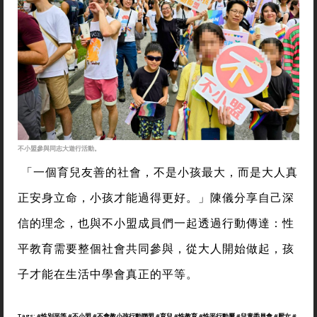
不小盟參與同志大遊行活動。
「一個育兒友善的社會，不是小孩最大，而是大人真
正安身立命，小孩才能過得更好。」陳儀分享自己深
信的理念，也與不小盟成員們一起透過行動傳達：性
平教育需要整個社會共同參與，從大人開始做起，孩
子才能在生活中學會真正的平等。
Tags:
#性別平等
#不小盟
#不會教小孩行動聯盟
#育兒
#性教育
#性平行動曆
#兒童委員會
#厭女
#