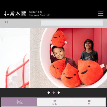
女力故事
觀點專欄
焦點企劃
社會企業
認識我們
2025
OCT 28
7367
0