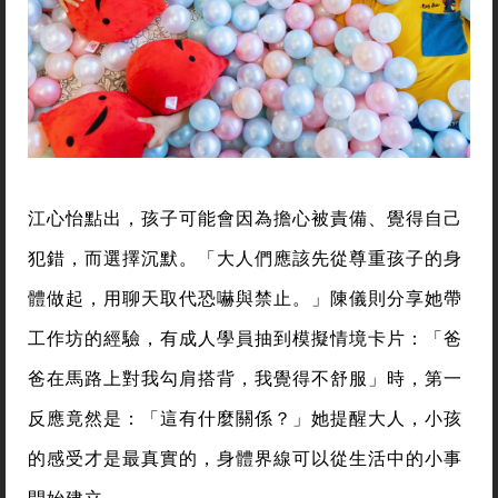
江心怡點出，孩子可能會因為擔心被責備、覺得自己
犯錯，而選擇沉默。「大人們應該先從尊重孩子的身
體做起，用聊天取代恐嚇與禁止。」陳儀則分享她帶
工作坊的經驗，有成人學員抽到模擬情境卡片：「爸
爸在馬路上對我勾肩搭背，我覺得不舒服」時，第一
反應竟然是：「這有什麼關係？」她提醒大人，小孩
的感受才是最真實的，身體界線可以從生活中的小事