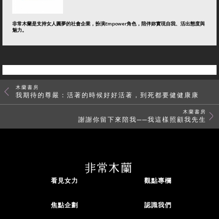
非常木蘭是支持女人圓夢的社會企業，扮演Empower角色，陪伴妳實現自我、活出態度與
魅力。
木蘭書房
我期待的尊嚴：活著的時候好好活著，到死都要健健康康
木蘭書房
謝謝你留下來陪我──我這樣照顧我先生
看見女力
觀點專欄
焦點企劃
認識我們