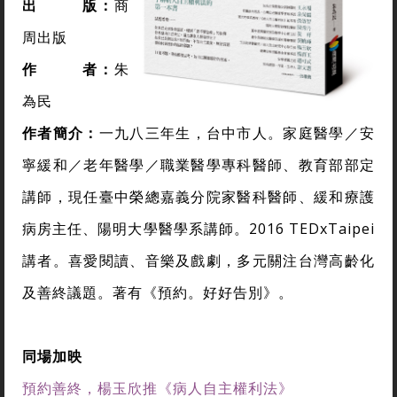
出 版：
商
周出版
作 者：
朱
為民
作者簡介：
一九八三年生，台中市人。家庭醫學／安
寧緩和／老年醫學／職業醫學專科醫師、教育部部定
講師，現任臺中榮總嘉義分院家醫科醫師、緩和療護
病房主任、陽明大學醫學系講師。2016 TEDxTaipei
講者。喜愛閱讀、音樂及戲劇，多元關注台灣高齡化
及善終議題。著有《預約。好好告別》。
同場加映
預約善終，楊玉欣推《病人自主權利法》