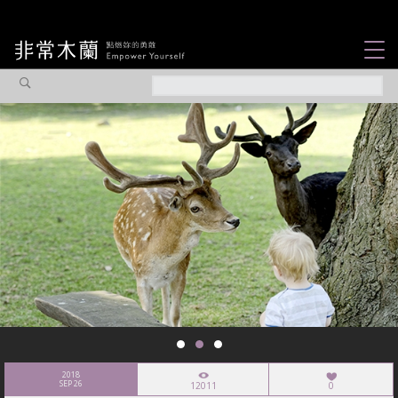
女力故事
觀點專欄
焦點企劃
社會企業
認識我們
2018
SEP 26
12011
0