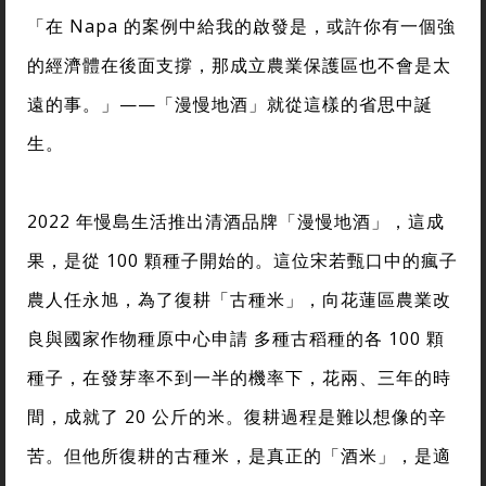
「在 Napa 的案例中給我的啟發是，或許你有一個強
的經濟體在後面支撐，那成立農業保護區也不會是太
遠的事。」——「漫慢地酒」就從這樣的省思中誕
生。
2022 年慢島生活推出清酒品牌「漫慢地酒」，這成
果，是從 100 顆種子開始的。這位宋若甄口中的瘋子
農人任永旭，為了復耕「古種米」，向花蓮區農業改
良與國家作物種原中心申請 多種古稻種的各 100 顆
種子，在發芽率不到一半的機率下，花兩、三年的時
間，成就了 20 公斤的米。復耕過程是難以想像的辛
苦。但他所復耕的古種米，是真正的「酒米」，是適