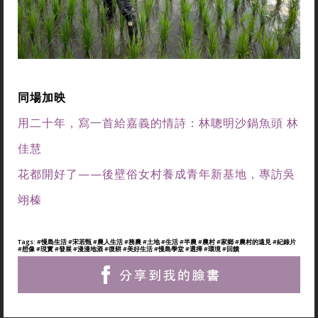
同場加映
用二十年，寫一首給嘉義的情詩：林聰明沙鍋魚頭 林
佳慧
花都開好了——後壁俗女村養成青年新基地，專訪吳
翊榛
Tags:
#慢島生活
#宋若甄
#農人生活
#務農
#土地
#生活
#半農
#農村
#家鄉
#農村的遠見
#紀錄片
#想像
#現實
#發展
#漫漫地酒
#復耕
#美好生活
#慢島學堂
#選擇
#環境
#回饋