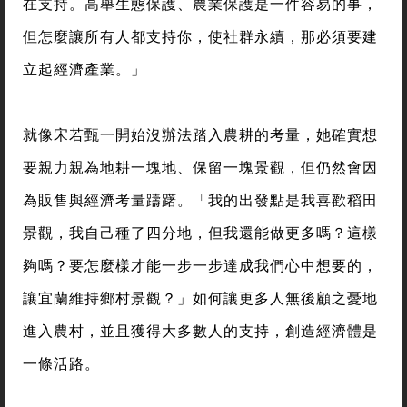
在支持。高舉生態保護、農業保護是一件容易的事，
但怎麼讓所有人都支持你，使社群永續，那必須要建
立起經濟產業。」
就像宋若甄一開始沒辦法踏入農耕的考量，她確實想
要親力親為地耕一塊地、保留一塊景觀，但仍然會因
為販售與經濟考量躊躇。「我的出發點是我喜歡稻田
景觀，我自己種了四分地，但我還能做更多嗎？這樣
夠嗎？要怎麼樣才能一步一步達成我們心中想要的，
讓宜蘭維持鄉村景觀？」如何讓更多人無後顧之憂地
進入農村，並且獲得大多數人的支持，創造經濟體是
一條活路。