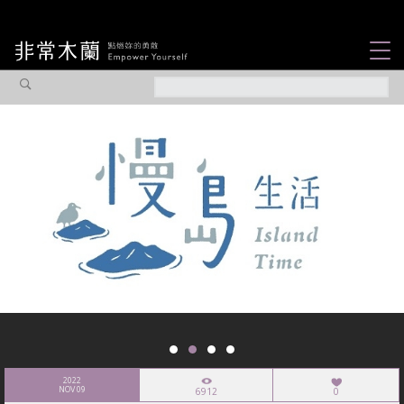
女力故事
觀點專欄
焦點企劃
社會企業
認識我們
2022
NOV 09
6912
0