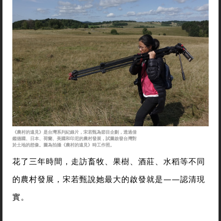
《農村的遠見》是台灣系列紀錄片，宋若甄為節目企劃，透過借
鑑德國、日本、荷蘭、美國和印尼的農村發展，試圖啟發台灣對
於土地的想像。圖為拍攝《農村的遠見》時工作照。
花了三年時間，走訪畜牧、果樹、酒莊、水稻等不同
的農村發展，宋若甄說她最大的啟發就是——認清現
實。