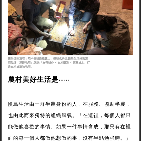
圖為復耕過程：酒米春耕撒種覆土。復耕成功後,慢島生活推出清
酒品牌「漫慢地酒」,透過「友善耕作 ✕ 在地釀造 ✕ 宜蘭好水」打
造在地好滋味地酒。
農村美好生活
是
⋯⋯
慢島生活由一群半農身份的人，在服務、協助半農，
也由此而來獨特的組織風氣。「在這裡，每個人都只
能做他喜歡的事情。如果一件事情會成，那只有在裡
面的每一個人都做他想做的事，沒有半點勉強時。」