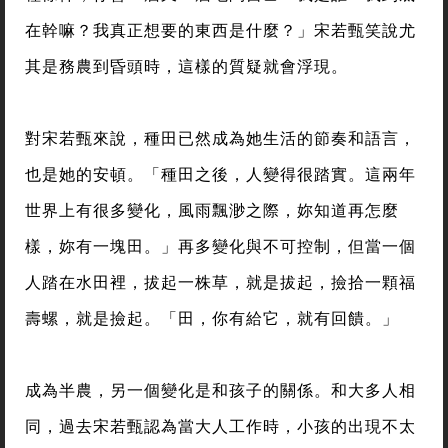
在幹嘛？我真正想要的東西是什麼？」宋若甄笑說尤
其是務農到昏頭時，這樣的質疑就會浮現。
對宋若甄來說，種田已然成為她生活的節奏和語言，
也是她的安頓。「種田之後，人變得很踏實。這兩年
世界上有很多變化，風雨飄渺之際，妳知道再怎麼
樣，妳有一塊田。」再多變化與不可控制，但當一個
人踏在水田裡，拔起一株草，就是拔起，撿拾一顆福
壽螺，就是撿起。「田，你有給它，就有回饋。」
成為半農，另一個變化是和孩子的關係。和大多人相
同，過去宋若甄認為當大人工作時，小孩的出現不太