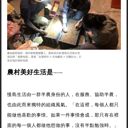
圖為復耕過程：酒米春耕撒種覆土。復耕成功後,慢島生活推出清
酒品牌「漫慢地酒」,透過「友善耕作 ✕ 在地釀造 ✕ 宜蘭好水」打
造在地好滋味地酒。
農村美好生活
是
⋯⋯
慢島生活由一群半農身份的人，在服務、協助半農，
也由此而來獨特的組織風氣。「在這裡，每個人都只
能做他喜歡的事情。如果一件事情會成，那只有在裡
面的每一個人都做他想做的事，沒有半點勉強時。」