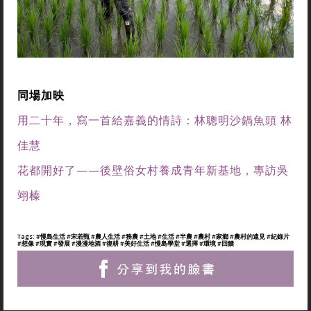
同場加映
用二十年，寫一首給嘉義的情詩：林聰明沙鍋魚頭 林
佳慧
花都開好了——後壁俗女村養成青年新基地，專訪吳
翊榛
Tags:
#慢島生活
#宋若甄
#農人生活
#務農
#土地
#生活
#半農
#農村
#家鄉
#農村的遠見
#紀錄片
#想像
#現實
#發展
#漫漫地酒
#復耕
#美好生活
#慢島學堂
#選擇
#環境
#回饋