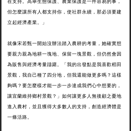
在支持。高舉生態保護、農業保護是一件容易的事，
但怎麼讓所有人都支持你，使社群永續，那必須要建
立起經濟產業。」
就像宋若甄一開始沒辦法踏入農耕的考量，她確實想
要親力親為地耕一塊地、保留一塊景觀，但仍然會因
為販售與經濟考量躊躇。「我的出發點是我喜歡稻田
景觀，我自己種了四分地，但我還能做更多嗎？這樣
夠嗎？要怎麼樣才能一步一步達成我們心中想要的，
讓宜蘭維持鄉村景觀？」如何讓更多人無後顧之憂地
進入農村，並且獲得大多數人的支持，創造經濟體是
一條活路。