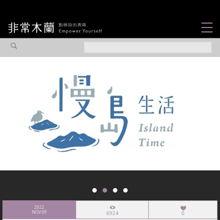
女力故事
觀點專欄
焦點企劃
社會企業
認識我們
2022
NOV 09
6924
0