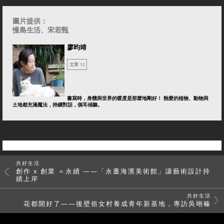
圖片提供：
慢島生活、宋若甄
廖昀靖
文章 12
書寫時，身體與世界的暖度是那麼地剛好！ 熱愛的植物、動物與
土地都充滿魔法，持續對話，側耳傾聽。
共好生活
創作 x 創業 ＝永續 ——「永晝海濱美術館」讓藝術設計持
續上岸
共好生活
花都開好了——後壁俗女村養成青年新基地，專訪吳翊榛