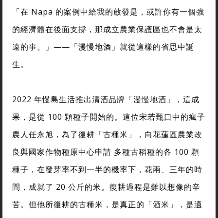
「在 Napa 的案例中給我的啟發是，或許你有一個強
的經濟體在後面支撐，那成立農業保護區也不會是太
遠的事。」——「漫慢地酒」就從這樣的省思中誕
生。
2022 年慢島生活推出清酒品牌「漫慢地酒」，這成
果，是從 100 顆種子開始的。這位宋若甄口中的瘋子
農人任永旭，為了復耕「古種米」，向花蓮區農業改
良與國家作物種原中心申請 多種古稻種的各 100 顆
種子，在發芽率不到一半的機率下，花兩、三年的時
間，成就了 20 公斤的米。復耕過程是難以想像的辛
苦。但他所復耕的古種米，是真正的「酒米」，是適