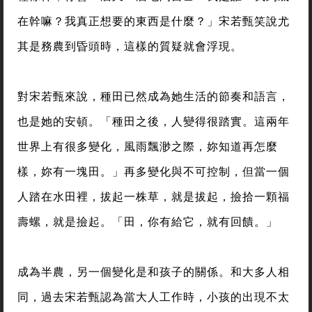
在幹嘛？我真正想要的東西是什麼？」宋若甄笑說尤
其是務農到昏頭時，這樣的質疑就會浮現。
對宋若甄來說，種田已然成為她生活的節奏和語言，
也是她的安頓。「種田之後，人變得很踏實。這兩年
世界上有很多變化，風雨飄渺之際，妳知道再怎麼
樣，妳有一塊田。」再多變化與不可控制，但當一個
人踏在水田裡，拔起一株草，就是拔起，撿拾一顆福
壽螺，就是撿起。「田，你有給它，就有回饋。」
成為半農，另一個變化是和孩子的關係。和大多人相
同，過去宋若甄認為當大人工作時，小孩的出現不太