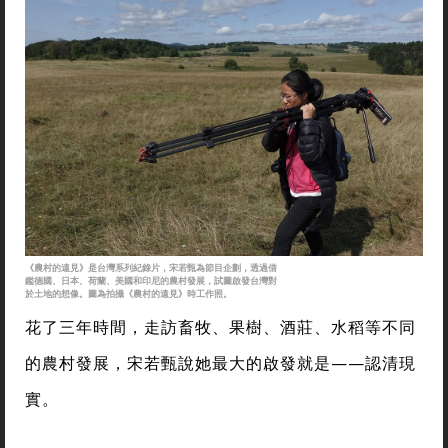
《農村的遠見》是台灣系列紀錄片，宋若甄為節目企劃，透過借
鑑德國、日本、荷蘭、美國和印尼的農村發展，試圖啟發台灣對
於土地的想像。圖為拍攝《農村的遠見》時工作照。
花了三年時間，走訪畜牧、果樹、酒莊、水稻等不同
的農村發展，宋若甄說她最大的啟發就是——認清現
實。