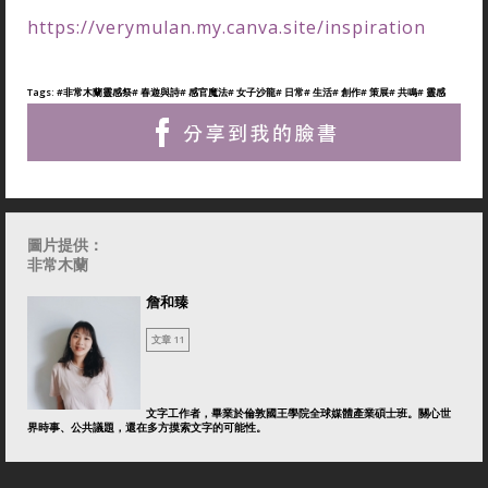
https://verymulan.my.canva.site/inspiration
Tags:
#非常木蘭靈感祭
# 春遊與詩
# 感官魔法
# 女子沙龍
# 日常
# 生活
# 創作
# 策展
# 共鳴
# 靈感
圖片提供：
非常木蘭
詹和臻
文章 11
文字工作者，畢業於倫敦國王學院全球媒體產業碩士班。關心世
界時事、公共議題，還在多方摸索文字的可能性。