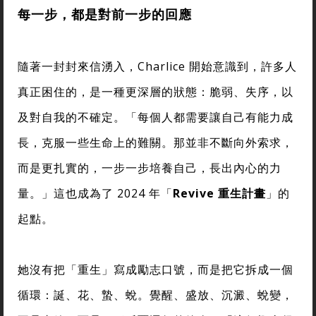
每一步，都是對前一步的回應
隨著一封封來信湧入，Charlice 開始意識到，許多人
真正困住的，是一種更深層的狀態：脆弱、失序，以
及對自我的不確定。「每個人都需要讓自己有能力成
長，克服一些生命上的難關。那並非不斷向外索求，
而是更扎實的，一步一步培養自己，長出內心的力
量。」這也成為了 2024 年「
Revive 重生計畫
」的
起點。
她沒有把「重生」寫成勵志口號，而是把它拆成一個
循環：誕、花、蟄、蛻。覺醒、盛放、沉澱、蛻變，