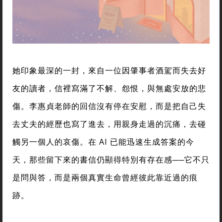
她印象最深的一封，來自一位因肇事者酒駕而失去好
友的讀者，信裡寫滿了不解、怨恨，與無處安放的悲
傷。李惠貞老師的回信沒有停在安慰，而是把自己失
去丈夫的經歷也寫了進去，用親身走過的沉痛，去碰
觸另一個人的哀傷。在 AI 已能迅速生成答案的今
天，那些留下來的書信仍顯得特別有存在感──它不只
是問與答，而是兩個真實生命曾經彼此靠近過的痕
跡。