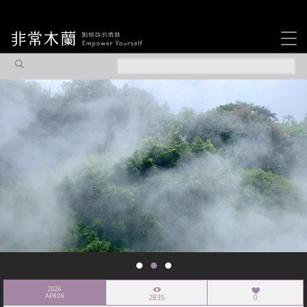
女力故事
觀點專欄
焦點企劃
社會企業
認識我們
2026
APR 09
2835
0