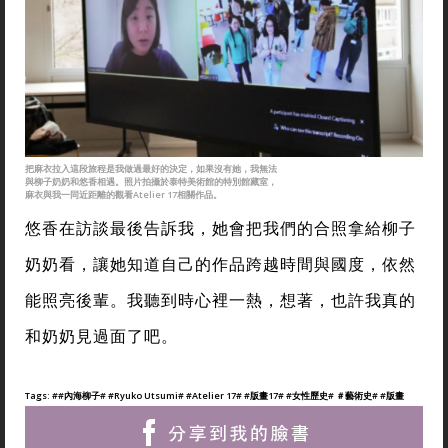
把麻衣拉入這段旅程是我做過最好的決定，如果沒有她，我無法
與柳子奶奶和悠香相遇。照片拍攝於泰特美術館的特別館藏室，
麻衣與我一同近距離的觀看Atelier 17相關作品。
悠香在訪談最後告訴我，她會把我們的合照拿給柳子
奶奶看，讓她知道自己的作品跨越時間與國度，依然
能照亮後輩。我聽到時心裡一熱，想著，也許我真的
和奶奶見過面了吧。
Tags:
##內海柳子
# #Ryuko Utsumi
# #Atelier 17
# #版畫17
# #女性歷史
# ＃藝術史
# #版畫