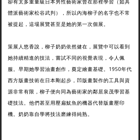
卻有太多重量級日本男性藝術家曾在那裡學習（如具
體派藝術家松谷武判），所以內海柳子的名字也不常
被提起，這場展覽甚至是她的第一次個展。
策展人悠香說，柳子奶奶依然健在，展覽中可以看到
她持續精進的技法，嘗試不同的視覺表現，令人佩
服。早期她學習油畫創作，奠定繪畫基礎。1950年代
西方版畫技術在日本剛起步，凹版畫製作的工具與資
源非常有限，柳子便向同為藝術家的鄰居泉茂學習基
礎技法。他們甚至用壓扁魷魚的機器代替版畫壓印
機。奶奶靠自學將技法磨練得純熟。