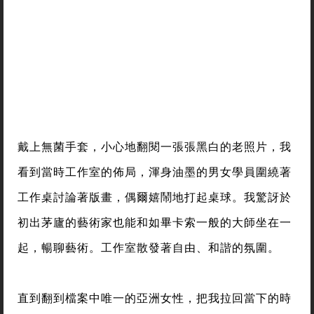
戴上無菌手套，小心地翻閱一張張黑白的老照片，我
看到當時工作室的佈局，渾身油墨的男女學員圍繞著
工作桌討論著版畫，偶爾嬉鬧地打起桌球。我驚訝於
初出茅廬的藝術家也能和如畢卡索一般的大師坐在一
起，暢聊藝術。工作室散發著自由、和諧的氛圍。
直到翻到檔案中唯一的亞洲女性，把我拉回當下的時