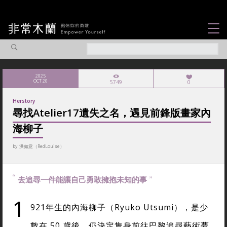
女力故事
觀點專欄
2025
OCT 20
5749
0
焦點企劃
Herstory
社會企業
尋找Atelier17遺失之名，遇見前鋒版畫家內
海柳子
認識我們
by
洪如意（RedLouise）
去追尋一件能讓自己勇敢擁抱未知的事
1
921年生的內海柳子（Ryuko Utsumi），是少
數在 50 歲後，仍決定隻身前往巴黎追尋藝術夢