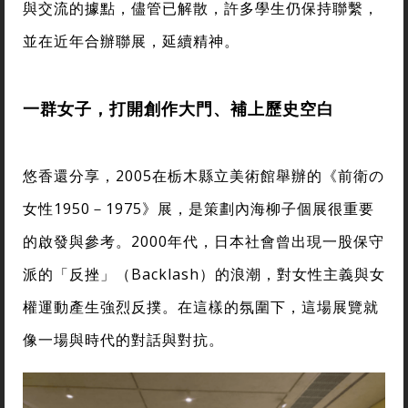
與交流的據點，儘管已解散，許多學生仍保持聯繫，
並在近年合辦聯展，延續精神。
一群女子，打開創作大門、補上歷史空白
悠香還分享，2005在栃木縣立美術館舉辦的《前衛の
女性1950－1975》展，是策劃內海柳子個展很重要
的啟發與參考。2000年代，日本社會曾出現一股保守
派的「反挫」（Backlash）的浪潮，對女性主義與女
權運動產生強烈反撲。在這樣的氛圍下，這場展覽就
像一場與時代的對話與對抗。