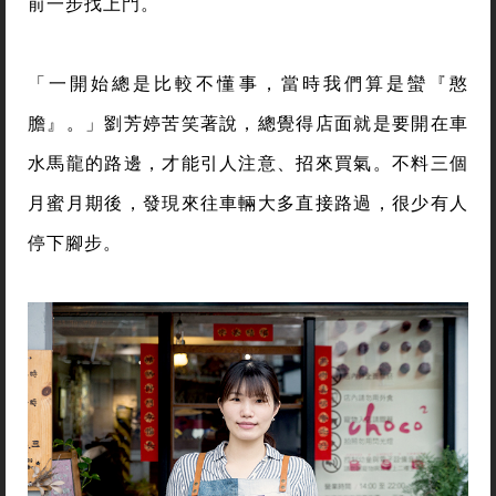
前一步找上門。
「一開始總是比較不懂事，當時我們算是蠻『憨
膽』。」劉芳婷苦笑著說，總覺得店面就是要開在車
水馬龍的路邊，才能引人注意、招來買氣。不料三個
月蜜月期後，發現來往車輛大多直接路過，很少有人
停下腳步。