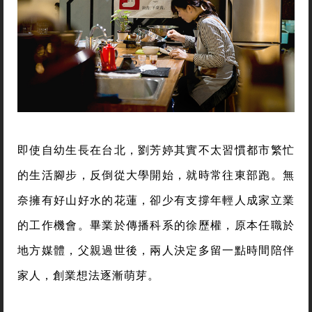
即使自幼生長在台北，劉芳婷其實不太習慣都市繁忙
的生活腳步，反倒從大學開始，就時常往東部跑。無
奈擁有好山好水的花蓮，卻少有支撐年輕人成家立業
的工作機會。畢業於傳播科系的徐歷權，原本任職於
地方媒體，父親過世後，兩人決定多留一點時間陪伴
家人，創業想法逐漸萌芽。