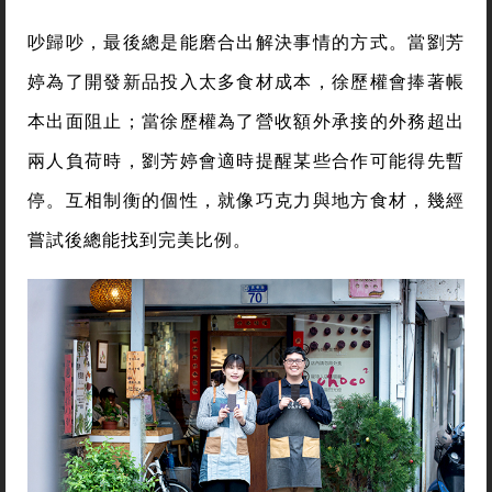
吵歸吵，最後總是能磨合出解決事情的方式。當劉芳
婷為了開發新品投入太多食材成本，徐歷權會捧著帳
本出面阻止；當徐歷權為了營收額外承接的外務超出
兩人負荷時，劉芳婷會適時提醒某些合作可能得先暫
停。互相制衡的個性，就像巧克力與地方食材，幾經
嘗試後總能找到完美比例。