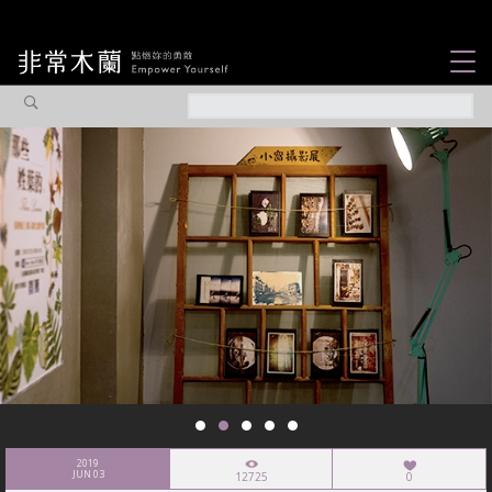
女力故事
觀點專欄
焦點企劃
社會企業
認識我們
2019
JUN 03
12725
0