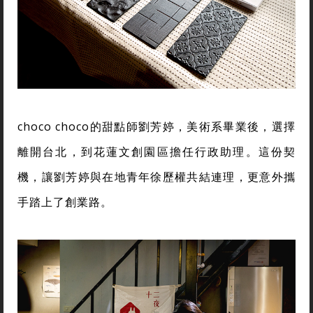
choco choco的甜點師劉芳婷，美術系畢業後，選擇
離開台北，到花蓮文創園區擔任行政助理。這份契
機，讓劉芳婷與在地青年徐歷權共結連理，更意外攜
手踏上了創業路。