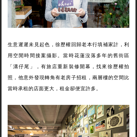
生意遲遲未見起色，徐歷權回歸老本行填補家計，利
用空閒時間接案攝影。當時花蓮沒落多年的舊街區
「溝仔尾」，有旅店重新裝修開幕，找來徐歷權拍
照，他意外發現轉角有老房子招租，兩層樓的空間比
當時承租的店面更大，租金卻便宜許多。