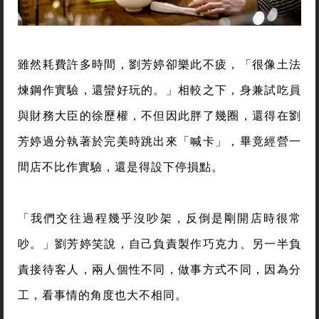
雖然耗費許多時間，劉芳婷卻樂此不疲，「很像土法
煉鋼作實驗，還蠻好玩的。」相較之下，身兼試吃員
與財務大臣的徐歷權，不但因此胖了幾圈，還得在劉
芳婷過分執著於完美時跳出來「喊卡」，畢竟經營一
間店不比作實驗，還是得設下停損點。
「我們交往過程幾乎沒吵架，反倒是剛開店時很常
吵。」劉芳婷笑說，自己負責製作巧克力、另一半負
責接待客人，兩人個性不同，做事方式不同，因為分
工，看事情的角度也大不相同。