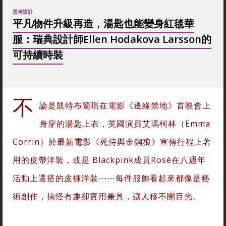
思考設計
平凡物件升級再造，湯匙也能變身紅毯華
服：瑞典設計師Ellen Hodakova Larsson的
可持續時裝
不
論是
凱特布蘭琪在電影《邊緣禁地》首映會上
身穿的湯匙上衣
，英國演員艾瑪柯林（Emma
Corrin）於最新電影《死侍與金鋼狼》宣傳行程上著
用的皮帶洋裝，或是 Blackpink成員Rosé在八週年
活動上選搭的皮褲洋裝⋯⋯每件服飾看起來都像是藝
術創作，搞怪有趣卻實用兼具，讓人移不開目光。