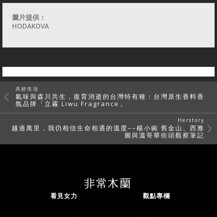
圖片提供：
HODAKOVA
共好生活
氣味與森川共生，復育消逝的台灣特有種：台灣原生香料香
氛品牌「立霧 Liwu Fragrance」
Herstory
越過萬里，我仍相信生命相遇的溫度––楊小豌 舊金山、西雅
圖與溫哥華街頭觀察筆記
看見女力
觀點專欄