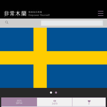
女力故事
觀點專欄
焦點企劃
社會企業
認識我們
2025
SEP 04
3479
0