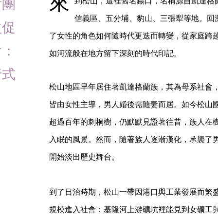
來
財團
到松山，這裡舊名錫口，名稱源自凱達格
信義區、五分埔、豹山、三張犁等地。回
益促
了女性的角色如何隨時代更迭而轉變，從家庭跨
會：
如河流般在地方留下深刻的時代印記。
行式
松山地區早年居住著凱達格蘭族，其為母系社會
皆由女性主導，男人婚後需隨妻而居。如今松山
超過百年的刺桐樹，仍默默見證著往昔，族人在
入眠的風景。然而，隨著族人逐漸漢化，承襲了
開始淡出歷史舞台。
到了日治時期，松山一帶因港口與工業發展而繁
規模進入社會：基隆河上游礦坑裡能見到女礦工