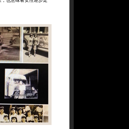
業，也意味著女性逐步走