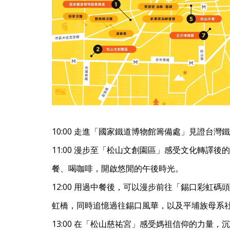
10:00 走進「國家鐵道博物館籌備處」見證台
11:00 漫步至「松山文創園區」感受文化轉譯
餐、喝咖啡，開啟悠閒的午後時光。
12:00 用過中餐後，可以漫步前往「錫口彩虹
虹橋，同時追憶過往錫口風華，以及平埔族母系
13:00 在「松山慈祐宮」感受媽祖信仰的力量