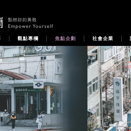
事
觀點專欄
焦點企劃
社會企業