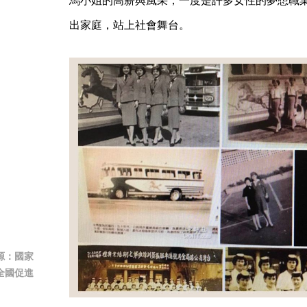
馬小姐的高薪與風采，一度是許多女性的夢想職
出家庭，站上社會舞台。
源：國家
全國促進