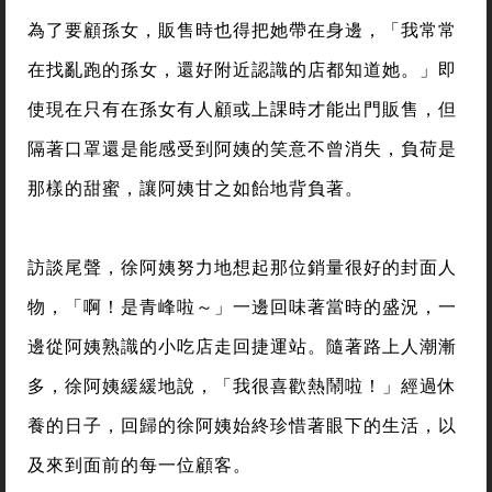
為了要顧孫女，販售時也得把她帶在身邊，「我常常
在找亂跑的孫女，還好附近認識的店都知道她。」即
使現在只有在孫女有人顧或上課時才能出門販售，但
隔著口罩還是能感受到阿姨的笑意不曾消失，負荷是
那樣的甜蜜，讓阿姨甘之如飴地背負著。
訪談尾聲，徐阿姨努力地想起那位銷量很好的封面人
物，「啊！是青峰啦～」一邊回味著當時的盛況，一
邊從阿姨熟識的小吃店走回捷運站。隨著路上人潮漸
多，徐阿姨緩緩地說，「我很喜歡熱鬧啦！」經過休
養的日子，回歸的徐阿姨始終珍惜著眼下的生活，以
及來到面前的每一位顧客。