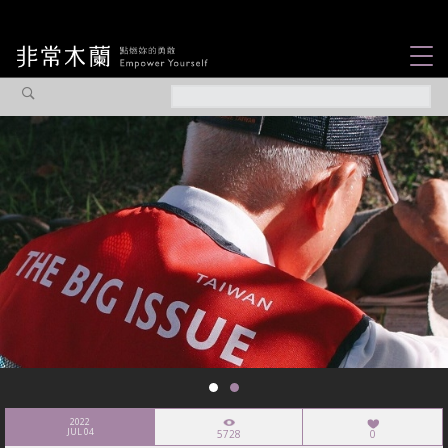
女力故事
觀點專欄
焦點企劃
社會企業
認識我們
2022
JUL 04
5728
0