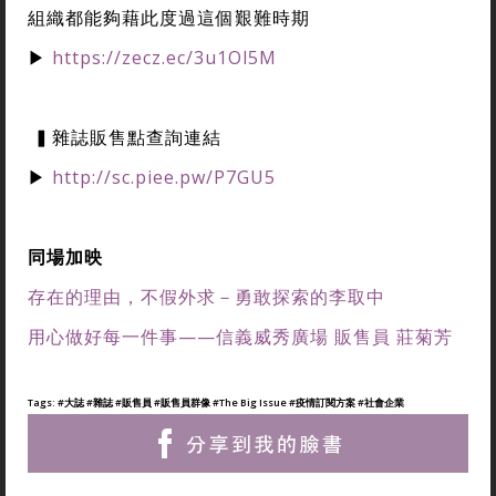
組織都能夠藉此度過這個艱難時期
▶
https://zecz.ec/3u1Ol5M
▍雜誌販售點查詢連結
▶
http://sc.piee.pw/P7GU5
同場加映
存在的理由，不假外求－勇敢探索的李取中
用心做好每一件事——信義威秀廣場 販售員 莊菊芳
Tags:
#大誌
#雜誌
#販售員
#販售員群像
#The Big Issue
#疫情訂閱方案
#社會企業