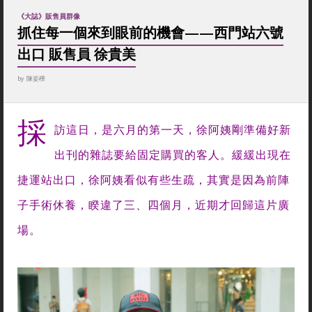
《大誌》販售員群像
抓住每一個來到眼前的機會——西門站六號
出口 販售員 徐貴美
by
陳姿樺
採
訪這日，是六月的第一天，徐阿姨剛準備好新
出刊的雜誌要給固定購買的客人。緩緩出現在
捷運站出口，徐阿姨看似有些生疏，其實是因為前陣
子手術休養，睽違了三、四個月，近期才回歸這片廣
場。