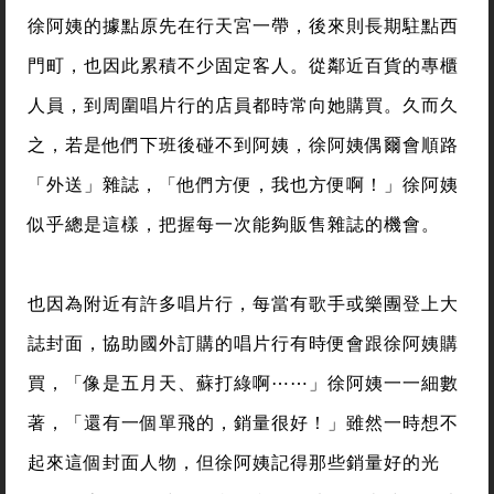
徐阿姨的據點原先在行天宮一帶，後來則長期駐點西
門町，也因此累積不少固定客人。從鄰近百貨的專櫃
人員，到周圍唱片行的店員都時常向她購買。久而久
之，若是他們下班後碰不到阿姨，徐阿姨偶爾會順路
「外送」雜誌，「他們方便，我也方便啊！」徐阿姨
似乎總是這樣，把握每一次能夠販售雜誌的機會。
也因為附近有許多唱片行，每當有歌手或樂團登上大
誌封面，協助國外訂購的唱片行有時便會跟徐阿姨購
買，「像是五月天、蘇打綠啊⋯⋯」徐阿姨一一細數
著，「還有一個單飛的，銷量很好！」雖然一時想不
起來這個封面人物，但徐阿姨記得那些銷量好的光