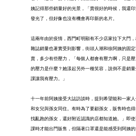
姨記得那些銷量好的光景，「賣很好的時候，我還印
發光了，但好像也沒有機會再印新的名片。
這兩年由於疫情，西門町明顯有不少店家拉下大門，
雜誌銷量也著實受到影響，街頭人潮和徐阿姨的固定
賣，多少有些壓力，「每個人都會有壓力啊，只是壓
的壓力是什麼？她漾起另外一種笑容，說倒不是銷量
課讓我有壓力。」
十一年前阿姨接受大誌訪談時，提到希望能和一家人
和女兒與孫女同住。有時為了要顧孫女，販售時也得
找亂跑的孫女，還好附近認識的店都知道她。」即使
課時才能出門販售，但隔著口罩還是能感受到阿姨的