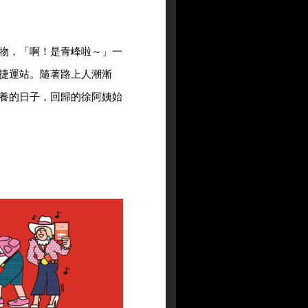
物，「啊！是青峰啦～」一
捷運站。隨著路上人潮漸
養的日子，回歸的徐阿姨始