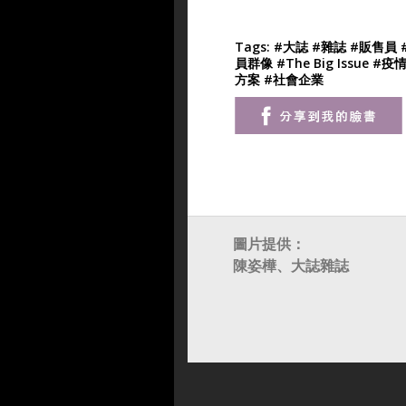
Tags:
#大誌
#雜誌
#販售員
員群像
#The Big Issue
#疫
方案
#社會企業
圖片提供：
陳姿樺、大誌雜誌