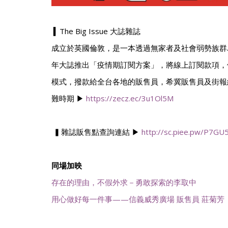
▍The Big Issue 大誌雜誌
成立於英國倫敦，是一本透過無家者及社會弱勢族群為
年大誌推出「疫情期訂閱方案」，將線上訂閱款項，依
模式，撥款給全台各地的販售員，希冀販售員及街報
難時期 ▶
https://zecz.ec/3u1Ol5M
▍雜誌販售點查詢連結 ▶
http://sc.piee.pw/P7GU
同場加映
存在的理由，不假外求－勇敢探索的李取中
用心做好每一件事——信義威秀廣場 販售員 莊菊芳