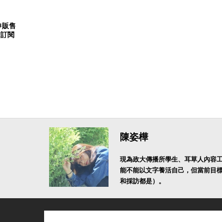
#販售
情訂閱
陳姿樺
現為政大傳播所學生、耳草人內容
能不能以文字養活自己，但當前目
和採訪都是）。