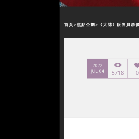
首頁
焦點企劃
《大誌》販售員群
2022
JUL 04
5718
0