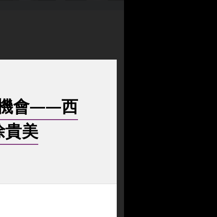
機會——西
徐貴美