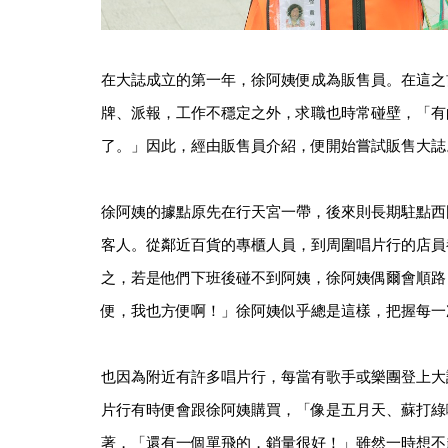
在大誌成立的第一年，徐阿姨便成為販售員。在這之
牌、派報，工作不穩定之外，求職也時常碰壁，「有
了。」因此，經由販售員介紹，便開始嘗試販售大誌
徐阿姨的據點原先在行天宮一帶，後來則長期駐點西
客人。從鄰近百貨的專櫃人員，到周圍唱片行的店員
之，若是他們下班後碰不到阿姨，徐阿姨偶爾會順路
便，我也方便啊！」徐阿姨似乎總是這樣，把握每一
也因為附近有許多唱片行，每當有歌手或樂團登上大
片行有時便會跟徐阿姨購買，「像是五月天、蘇打綠
著，「還有一個單飛的，銷量很好！」雖然一時想不