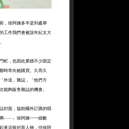
前，徐阿姨多半是到處舉
的工作我們會被說年紀太大
。
門町，也因此累積不少固定
都時常向她購買。久而久
「外送」雜誌，「他們方
次能夠販售雜誌的機會。
誌封面，協助國外訂購的唱
啊⋯⋯」徐阿姨一一細數
起來這個封面人物，但徐阿