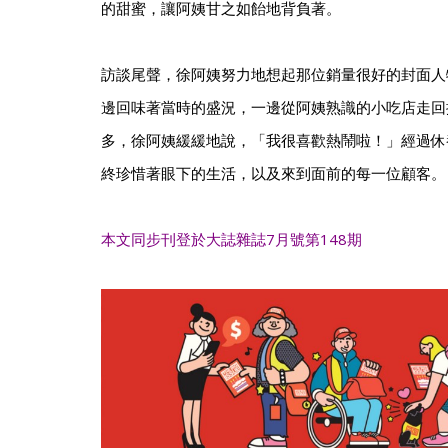
的甜蜜，讓阿姨甘之如飴地背負著。
訪談尾聲，徐阿姨努力地想起那位銷量很好的封面人
邊回味著當時的盛況，一邊從阿姨熟識的小吃店走回
多，徐阿姨緩緩地說，「我很喜歡熱鬧啦！」經過休
終珍惜著眼下的生活，以及來到面前的每一位顧客。
本文同步刊登於大誌雜誌7月號第148期