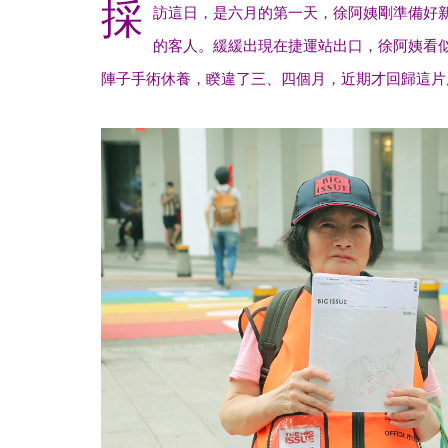
採
訪這日，是六月的第一天，徐阿姨剛準備好
的客人。緩緩出現在捷運站出口，徐阿姨看
陣子手術休養，睽違了三、四個月，近期才回歸這片