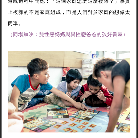
花蓮民風相對純樸，但洪菊吟從未害怕自己選擇的路
「太前衛」。她認為，性別平等教育從來不是想把孩
子教成什麼樣子，而是給予足夠友善的空間，讓他們
能自然展現出赤子之心。她觀察，家庭樣態雖然很
多，但教科書裡總是呈現單一樣貌，因此常有學生在
遊戲過程中問她：「這個家庭怎麼這麼複雜？」事實
上複雜的不是家庭組成，而是人們對於家庭的想像太
簡單。
（同場加映：雙性戀媽媽與異性戀爸爸的孩好書屋）