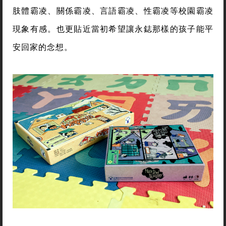
有了第一套桌遊的成功經驗，洪菊吟投入第二套桌遊
「魔法學園」的設計。校園裡常見的霸凌分成許多
種，除了「扮家家遊」想呈現的跳脫刻板印象及認識
多元家庭型態外，她希望在第二套桌遊中，讓玩家對
肢體霸凌、關係霸凌、言語霸凌、性霸凌等校園霸凌
現象有感。也更貼近當初希望讓永鋕那樣的孩子能平
安回家的念想。