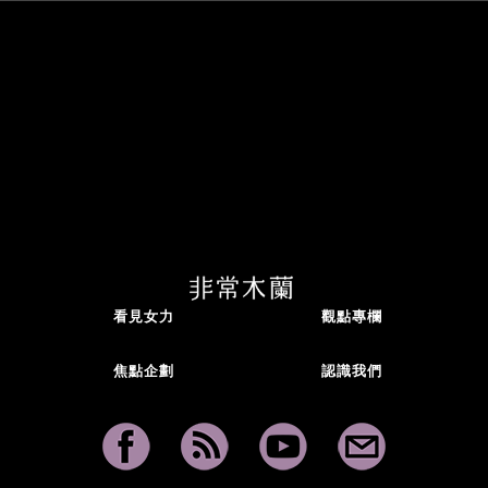
一杯咖啡的時光
離開太陽馬戲團的原因，陳星合：成人版或兒童版，你想聽
哪個？
入圍又挑戰主持！「俗女」謝盈萱：我喜歡女孩子多一點企圖
心
看見女力
觀點專欄
焦點企劃
認識我們