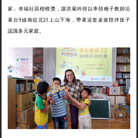
經過兩年多的努力，第一套桌遊「扮家家遊」終於問
世，遊戲由人物卡、生活卡、房屋卡組成，玩家必須
為自己翻到的牌卡組合說一個故事，透過扮演家庭裡
的各種角色，想像、理解不同型態的家庭生活。更以
「扮家家遊遊台九」計畫獲得2013信義房屋「社區一
家」幸福社區楷模獎，讓洪菊吟得以率領種子教師沿
著台9線南征北討上山下海，帶著這套桌遊陪伴孩子
認識多元家庭。