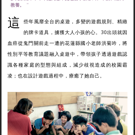
自由的身體，自由的人
洪菊吟用桌遊教小孩：不是別人奇怪，是我
們對家庭的想像太簡單
by
游婉琪
多元家庭，不單單是同志，更包含了新移民、單親、隔代
教養。
這
些年風靡全台的桌遊，多變的遊戲規則、精緻
的牌卡道具，擄獲大人小孩的心。30出頭就因
血癌從鬼門關前走一遭的花蓮縣國小老師洪菊吟，將
性別平等教育議題融入桌遊中，帶領孩子透過遊戲認
識各種家庭的型態與組成，減少歧視造成的校園霸
凌；也在設計遊戲過程中，療癒了她自己。