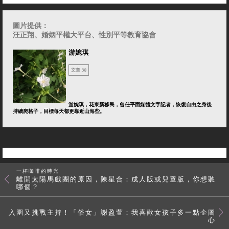
Tags:
#洪菊吟
# 桌遊
# 性別平等
# 魔法學園
# 扮家家遊
# 多元家庭
圖片提供：
汪正翔
、婚姻平權大平台、性別平等教育協會
游婉琪
文章 38
游婉琪，花東新移民，曾任平面媒體文字記者，恢復自由之身後
持續爬格子，目標每天都更靠近山海些。