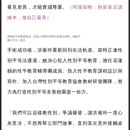
勵洪菊吟，一開始她不覺有異，聽多了以後開始不
解：「為什麼只能為了孩子活下去，難道我就不能為
自己活下去嗎？」在台灣，「要無私為家庭付出」的
傳統社會觀念長期壓抑女性，直到與死神拔河時，洪
菊吟才領悟，性別平等教育最終談的是：悅納自己、
看見差異，才能實踐尊重。
（同場加映：扮裝皇后讀
繪本，做自己最美）
複雜的不是家庭組成，而是人們對於家庭的想像太簡單。婚姻平
權大平台 / 提供
手術成功後，洪菊吟重新回到生活軌道。當時正逢性
別平等法通過，她決心投入性別平等教育，擔任花蓮
縣的性平教育輔導團成員、投入性平教育課程設計與