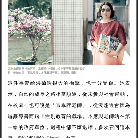
會，其中一場台南公聽會上，一名新移民母親指著洪
菊吟激動喊著：「妳一定是同志，你們全部都是同
志。」
因為血癌與死神拔河時，洪菊吟才領悟，性別平等教育最終談的
是：悅納自己、看見差異，才能實踐尊重。汪正翔 / 攝影