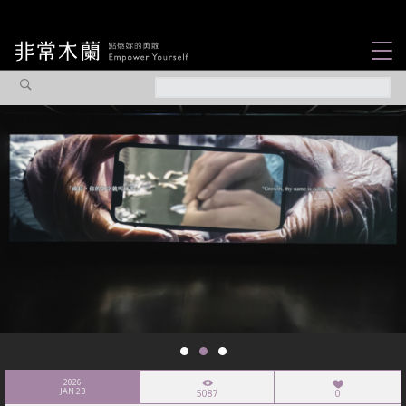
女力故事
觀點專欄
焦點企劃
社會企業
認識我們
2026
JAN 23
5087
0