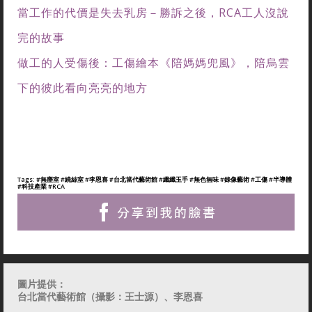
當工作的代價是失去乳房－勝訴之後，RCA工人沒說
完的故事
做工的人受傷後：工傷繪本《陪媽媽兜風》，陪烏雲
下的彼此看向亮亮的地方
Tags:
#無塵室
#繞絲室
#李恩喜
#台北當代藝術館
#纖纖玉手
#無色無味
#錄像藝術
#工傷
#半導體
#科技產業
#RCA
圖片提供：
台北當代藝術館（攝影：王士源）、李恩喜