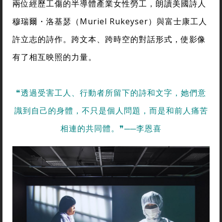
兩位經歷工傷的半導體產業女性勞工，朗讀美國詩人
穆瑞爾・洛基瑟（Muriel Rukeyser）與富士康工人
許立志的詩作。跨文本、跨時空的對話形式，使影像
有了相互映照的力量。
❝透過受害工人、行動者所留下的詩和文字，她們意
識到自己的身體，不只是個人問題，而是和前人痛苦
相連的共同體。❞──李恩喜