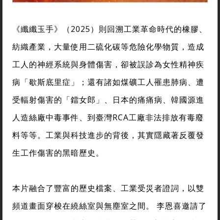
《纖纖玉手》（2025）則回溯工業革命時代的橡膠、
紡織產業，大量使用二硫化碳等危險化學物質，造成
工人的神經系統與身體傷害，卻被誤診為女性精神疾
病「歇斯底里症」；還有諸如煤礦工人罹患肺病、遭
受輻射傷害的「鐳女郎」、日本的痛痛病、韓國源進
人造絲廠中毒事件、到臺灣RCA工廠非法排放有毒廢
料等等。工業與科技進步的背後，其實隱藏著反覆發
生工作傷害的黑暗歷史。
本片融合了豐富的歷史檔案、工業受災者證詞，以雙
頻道畫面穿梭在繞絲室與無塵室之間。 李恩喜邀請了