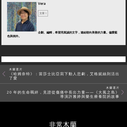
Vera
文章 1
企劃、編輯，希望用真誠的文字，連結朝向美善的力量。偏愛藍
色與例外。
木蘭選片
《哈姆奈特》：當莎士比亞寫下動人悲劇，艾格妮絲則活出
了愛
木蘭選片
20 年的生命羈絆，見證從傷痛中長出力量——《大風之島》
導演許雅婷與樂生療養院的故事