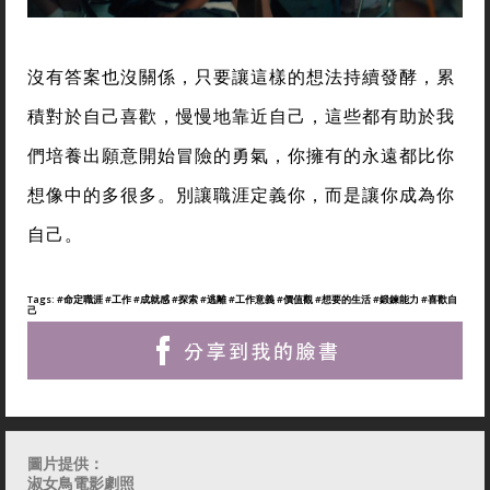
沒有答案也沒關係，只要讓這樣的想法持續發酵，累
積對於自己喜歡，慢慢地靠近自己，這些都有助於我
們培養出願意開始冒險的勇氣，你擁有的永遠都比你
想像中的多很多。別讓職涯定義你，而是讓你成為你
自己。
Tags:
#命定職涯
#工作
#成就感
#探索
#逃離
#工作意義
#價值觀
#想要的生活
#鍛鍊能力
#喜歡自
己
圖片提供：
淑女鳥電影劇照