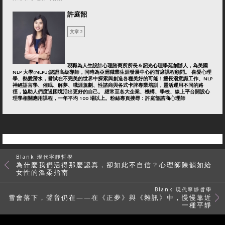
許庭韶
文章 2
現職為人生設計心理諮商所所長＆韶光心理學苑創辦人，為美國
NLP 大學(NLPU)認證高級導師，同時為亞洲職業生涯發展中心的首席課程顧問。 喜愛心理
學、熱愛潛水，嘗試在不完美的世界中探索與創造各種美好的可能！擅長潛意識工作、NLP
神經語言學、催眠、解夢、職涯規劃、性諮商與各式卡牌專業培訓，靈活運用不同的路
徑，協助人們度過困境活出更好的自己。 經常至各大企業、機構、學校、線上平台開設心
理學相關應用課程，一年平均 100 場以上。粉絲專頁搜尋：許庭韶諮商心理師
Blank 現代寧靜哲學
為什麼我們活得那麼認真，卻如此不自信？心理師陳韻如給
女性的溫柔指南
Blank 現代寧靜哲學
雪會落下，聲音仍在——在《正夢》與《雜訊》中，慢慢靠近
一種平靜