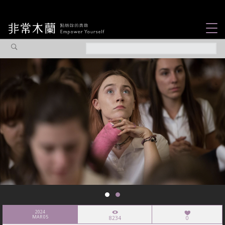
女力故事
觀點專欄
焦點企劃
社會企業
認識我們
2024
MAR 05
8234
0