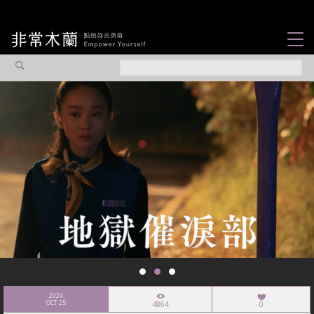
女力故事
觀點專欄
焦點企劃
社會企業
認識我們
2024
OCT 25
4864
0