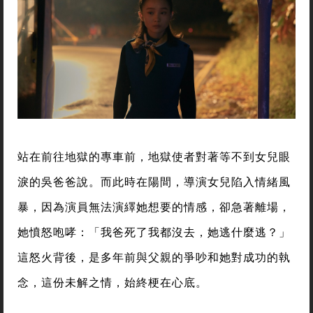
站在前往地獄的專車前，地獄使者對著等不到女兒眼
淚的吳爸爸說。而此時在陽間，導演女兒陷入情緒風
暴，因為演員無法演繹她想要的情感，卻急著離場，
她憤怒咆哮：「我爸死了我都沒去，她逃什麼逃？」
這怒火背後，是多年前與父親的爭吵和她對成功的執
念，這份未解之情，始終梗在心底。