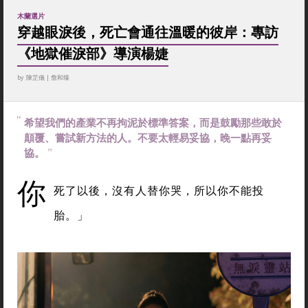
木蘭選片
穿越眼淚後，死亡會通往溫暖的彼岸：專訪
《地獄催淚部》導演楊婕
by
陳芷儀
|
詹和臻
希望我們的產業不再拘泥於標準答案，而是鼓勵那些敢於
顛覆、嘗試新方法的人。不要太輕易妥協，晚一點再妥
協。
你
死了以後，沒有人替你哭，所以你不能投
胎。」