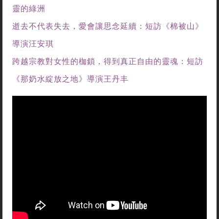
靈的綠洲
逝去不代表失去，愛會讓思念延續：短訪《棉被山》
導演汪安琪
跨越宗教對女性的枷鎖，得到真正自由的靈魂：短訪
《那奶水綻放之地》導演王丹丰