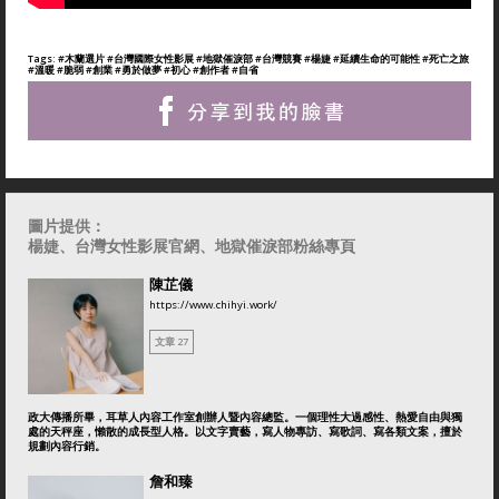
Tags:
#木蘭選片
#台灣國際女性影展
#地獄催淚部
#台灣競賽
#楊婕
#延續生命的可能性
#死亡之旅
#溫暖
#脆弱
#創業
#勇於做夢
#初心
#創作者
#自省
圖片提供：
楊婕、台灣女性影展官網、地獄催淚部粉絲專頁
陳芷儀
https://www.chihyi.work/
文章 27
政大傳播所畢，耳草人內容工作室創辦人暨內容總監。一個理性大過感性、熱愛自由與獨
處的天秤座，懶散的成長型人格。以文字賣藝，寫人物專訪、寫歌詞、寫各類文案，擅於
規劃內容行銷。
詹和臻