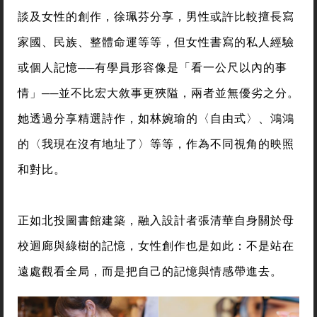
談及女性的創作，徐珮芬分享，男性或許比較擅長寫
家國、民族、整體命運等等，但女性書寫的私人經驗
或個人記憶──有學員形容像是「看一公尺以內的事
情」──並不比宏大敘事更狹隘，兩者並無優劣之分。
她透過分享精選詩作，如林婉瑜的〈自由式〉、鴻鴻
的〈我現在沒有地址了〉等等，作為不同視角的映照
和對比。
正如北投圖書館建築，融入設計者張清華自身關於母
校迴廊與綠樹的記憶，女性創作也是如此：不是站在
遠處觀看全局，而是把自己的記憶與情感帶進去。