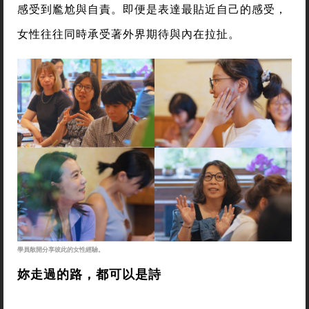
感受到尷尬與自責。即便是表達最貼近自己的感受，
女性往往同時承受著外界期待與內在拉扯。
學員敞開分享彼此的女性經驗。
妳走過的路，都可以是詩