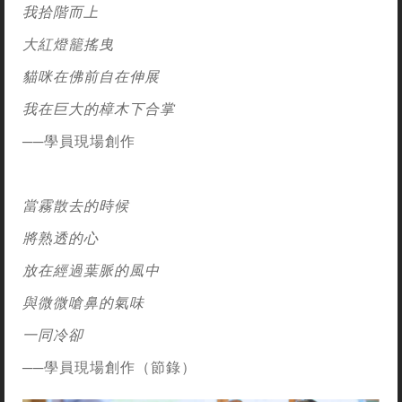
我拾階而上
大紅燈籠搖曳
貓咪在佛前自在伸展
我在巨大的樟木下合掌
──學員現場創作
當霧散去的時候
將熟透的心
放在經過葉脈的風中
與微微嗆鼻的氣味
一同冷卻
──學員現場創作（節錄）