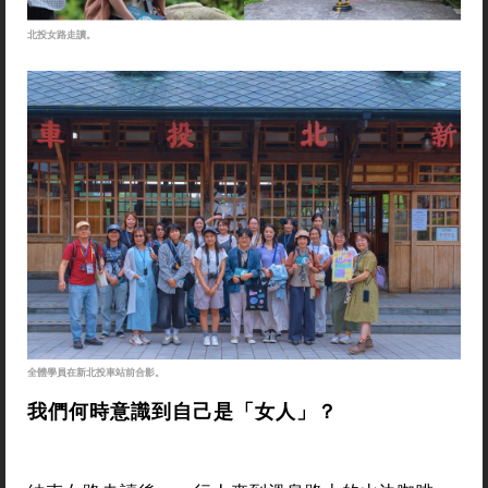
北投女路走讀。
全體學員在新北投車站前合影。
我們何時意識到自己是「女人」？