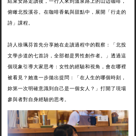
結束女路走讀後，一行人來到溫泉路上的山边咖啡，
俯瞰北投溪谷。在咖啡香氣與甜點中，展開「行走的
詩」課程。
詩人徐珮芬首先分享她在走讀過程中的觀察：「北投
文學步道的七首詩，全部都是男性創作者。」透過這
個現象引導大家思考：女性的經驗和視角，會在哪裡
被看見？她進一步拋出提問：「在人生的哪個時刻，
妳第一次明確意識到自己是一個女人？」打開了現場
參與者對自身經驗的思考。