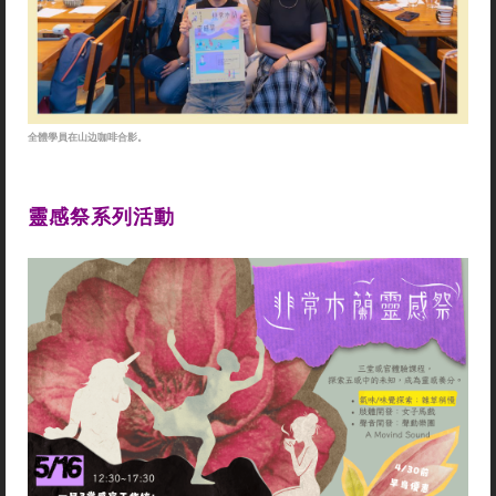
全體學員在山边咖啡合影。
靈感祭系列活動