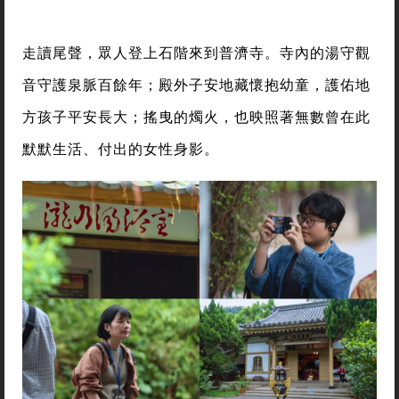
走讀尾聲，眾人登上石階來到普濟寺。寺內的湯守觀
音守護泉脈百餘年；殿外子安地藏懷抱幼童，護佑地
方孩子平安長大；搖曳的燭火，也映照著無數曾在此
默默生活、付出的女性身影。