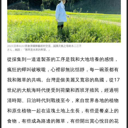
2023 日本NIAV西會津國際藝術村交流，認識天氣之母鈴木二三子
さん，她說：「雜草是未來的希望。」
從採集到一道道製茶的工序是我和大地培養的感情，
瘋狂的蟬叫破喉嚨，心裡卻無比恬靜，每一碗茶都有
我和雜草的共鳴。台灣是個美麗又寬容的島國，從17
世紀的大航海時代便受到荷蘭和西班牙殖民，經過明
清時期、日治時代到戰後至今，來自世界各地的植物
和原生植物一起在這塊土地上生長，有些是餐桌上的
食物，有些成為路邊的雜草，有些開出賞心悅目的花