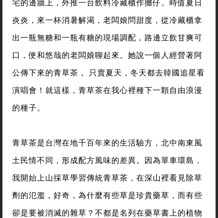
宅的邊牆上，外推一台飲料冷藏櫃作攤仔。時值夏日
炎炎，來一杯消暑解渴，老闆娘問甜度，從冷藏櫃拿
出一瓶無糖和一瓶有糖的現場調配，路邊立飲甘爽可
口，便和悠哉的老闆娘聊起來。她說一個人經營著阿
公傳下來的青草茶， 只賣夏天，冬天都去韓國追星看
演唱會！就這樣，青草茶在我心裡種下一顆自由浪漫
的種子。
青草茶是台灣在地千百年來的生活驗方，北中南東風
土民情不同，形成配方風味的差異。因為單車環島，
我開始上山採草學習傳統青草茶，在深山裡看見除草
劑的氾濫，好奇，為什麼有些草是珍貴藥草，而有些
卻是要被消滅的雜草？不都是名列在藥草書上的植物