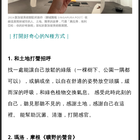
2024 新加坡美術館駐村創作〈獅城雜報 SINGAPURA POST〉收
錄這座雨林城市的人、土地、雜草的故事，巧遇「奧拉弗．埃利
亞松：你的好奇旅程」首站於新加坡美術館展開。
｜打開好奇心的N種方式｜
1. 和土地打聲招呼
找一處能讓自己放鬆的綠蔭（一棵樹下、公園一隅都
可以），或躺或坐，以自在舒適的姿勢放空頭腦，緩
而深的呼吸，和綠色植物交換氣息。 感受此時此刻的
自己，聽見那聽不見的，感謝土地，感謝自己在這
裡。 能幫助沉澱、清澈，打開感官。
2. 瑪洛．摩根《曠野的聲音》