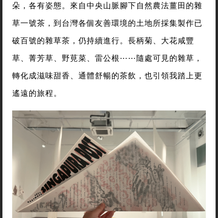
朵，各有姿態。來自中央山脈腳下自然農法薑田的雜
草一號茶，到台灣各個友善環境的土地所採集製作已
破百號的雜草茶，仍持續進行。長柄菊、大花咸豐
草、菁芳草、野莧菜、雷公根⋯⋯隨處可見的雜草，
轉化成滋味甜香、通體舒暢的茶飲，也引領我踏上更
遙遠的旅程。