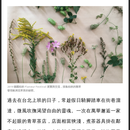
2019 德國柏林 Flaneur Festival 展覽與交流，採集柏林的雜草
發現歐洲花草茶的秘密。
過去在台北上班的日子，常趁假日騎腳踏車在街巷溜
達，微風吹撫渴望自由的靈魂。一次在萬華邂逅一家
不起眼的青草茶店，店面相當狹淺，煮茶器具掛在鄰