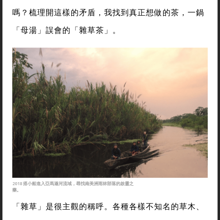
嗎？梳理開這樣的矛盾，我找到真正想做的茶，一鍋
「母湯」誤會的「雜草茶」。
2018 搭小船進入亞馬遜河流域，尋找南美洲雨林部落的啟靈之
藥。
「雜草」是很主觀的稱呼。各種各樣不知名的草木、