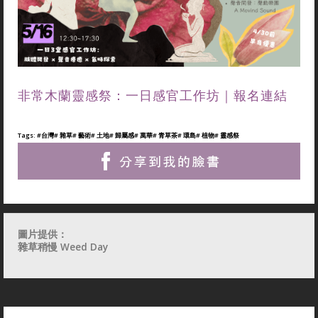
非常木蘭靈感祭：一日感官工作坊｜報名連結
Tags:
#台灣
# 雜草
# 藝術
# 土地
# 歸屬感
# 萬華
# 青草茶
# 環島
# 植物
# 靈感祭
圖片提供：
雜草稍慢 Weed Day