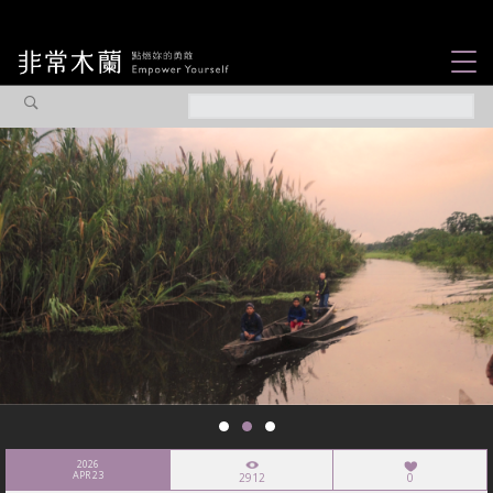
女力故事
觀點專欄
焦點企劃
社會企業
認識我們
2026
APR 23
2912
0