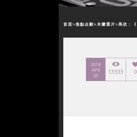
首頁
焦點企劃
木蘭選片
馬欣：《
2018
APR
13333
0
20