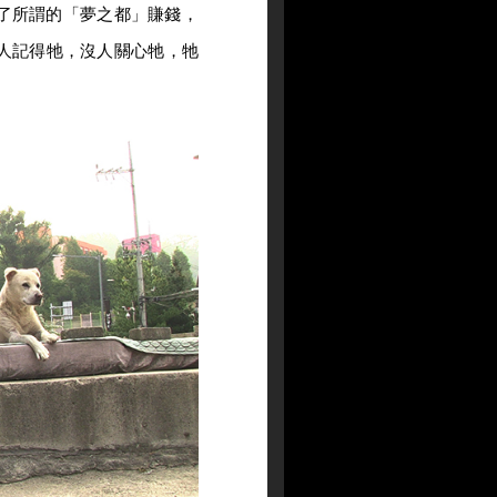
了所謂的「夢之都」賺錢，
人記得牠，沒人關心牠，牠