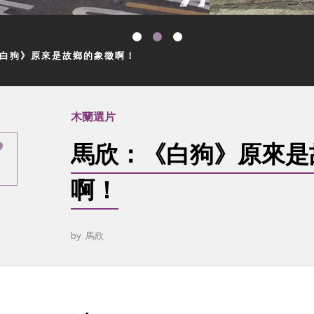
白狗》原來是故鄉的象徵啊！
木蘭選片
馬欣：《白狗》原來是
啊！
by
馬欣