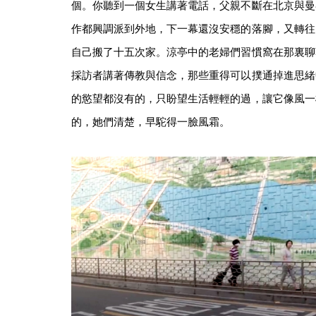
個。你聽到一個女生講著電話，父親不斷在北京與曼
作都興調派到外地，下一幕還沒安穩的落腳，又轉往
自己搬了十五次家。涼亭中的老婦們習慣窩在那裏聊
採訪者講著傳教與信念，那些重得可以撲通掉進思緒
的慾望都沒有的，只盼望生活輕輕的過，讓它像風一
的，她們清楚，早駝得一臉風霜。