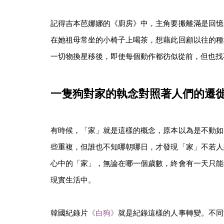
記得吉本芭娜娜的《廚房》中，主角要搬離滿是回憶
在她祖母常坐的小椅子上喝茶，想藉此回顧以往的種
一切物換星移後，即使每個動作都彷似從前，但也找
一隻狗對家的執念對照著人們的遷
有時候，「家」就是這樣的概念，原本以為是不動如
些重複，但誰也不知哪朝哪日，才發現「家」不若人
心中的「家」，無論在哪一個歲數，終會有一天只能
現實生活中。
韓國紀錄片
《白狗》
就是紀錄這樣的人事轉變。不同