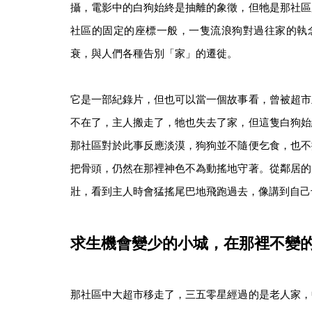
攝，電影中的白狗始終是抽離的象徵，但牠是那社區
社區的固定的座標一般，一隻流浪狗對過往家的執
衰，與人們各種告別「家」的遷徙。
它是一部紀錄片，但也可以當一個故事看，曾被超市
不在了，主人搬走了，牠也失去了家，但這隻白狗始
那社區對於此事反應淡漠，狗狗並不隨便乞食，也不
把骨頭，仍然在那裡神色不為動搖地守著。從鄰居的
壯，看到主人時會猛搖尾巴地飛跑過去，像講到自己
求生機會變少的小城，在那裡不變
那社區中大超市移走了，三五零星經過的是老人家，