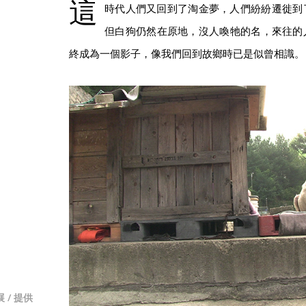
這
時代人們又回到了淘金夢，人們紛紛遷徙到
但白狗仍然在原地，沒人喚牠的名，來往的
終成為一個影子，像我們回到故鄉時已是似曾相識。
/ 提供