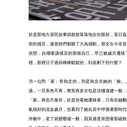
於是那地方居民故事就散散落落地在你眼前，某日返
前的感言，連老師們都聽了大為感動，那女生今非昔
依戀，自嘲著講感言的那個自己，早已被歲月遷移
標，那裡日子過得稀稀鬆鬆的，到底剩下些什麼？
另一位對「家」有執念的，則是執念在她的「臉」
過，一旦美色不再，整形再多次也是頂樓違建一般，
「家」再也不復存，於是你看她遷移著，只有在她翻
氣很好的流金歲月，也看到了她在其中呼應著那時代
外貌中，老了就變廢墟一般，因其過度依戀著那破敗