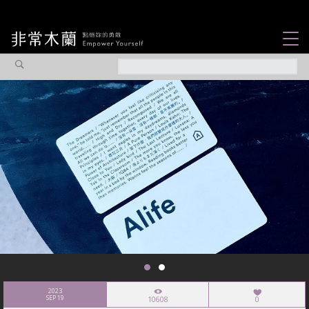
女力故事
觀點專欄
焦點企劃
社會企業
認識我們
2023
SEP 19
10608
0