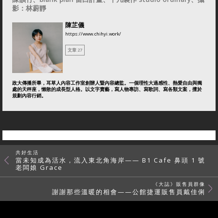
影：林蔚靜
陳芷儀
https://www.chihyi.work/
文章 27
政大傳播所畢，耳草人內容工作室創辦人暨內容總監。一個理性大過感性、熱愛自由與獨
處的天秤座，懶散的成長型人格。以文字賣藝，寫人物專訪、寫歌詞、寫各類文案，擅於
規劃內容行銷。
共好生活
當未知成為活水，流入東北角海岸—— B1 Cafe 鼻頭 1 號
老闆娘 Grace
《大誌》販售員群像
謝謝那些溫暖的相會——公館捷運販售員戴佳俐