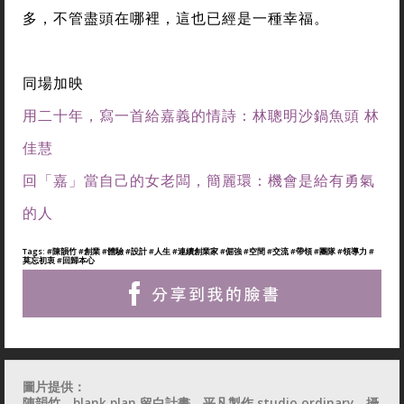
多，不管盡頭在哪裡，這也已經是一種幸福。
同場加映
用二十年，寫一首給嘉義的情詩：林聰明沙鍋魚頭 林
佳慧
回「嘉」當自己的女老闆，簡麗環：機會是給有勇氣
的人
Tags:
#陳韻竹
#創業
#體驗
#設計
#人生
#連續創業家
#倔強
#空間
#交流
#帶領
#團隊
#領導力
#
莫忘初衷
#回歸本心
圖片提供：
陳韻竹、blank plan 留白計畫、平凡製作 studio ordinary、攝