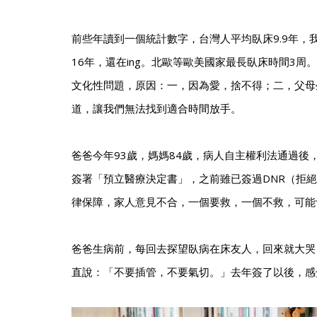
前些年讀到一個統計數字，台灣人平均臥床9.9年，
16年，還在ing。北歐等歐美國家最長臥床時間3周
文化性問題，原因：一，因為愛，捨不得；二，父母
道，讓我們無法找到適合時間放手。
爸爸今年93歲，媽媽84歲，病人自主權利法通過後
簽署「預立醫療決定書」，之前雖已簽過DNR（拒
律保障，家人意見不合，一個要救，一個不救，可能
爸爸生病前，每回去探望臥病在床友人，回來就大哭
直說：「不要插管，不要氣切。」去年簽了以後，感