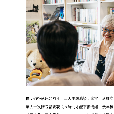
倫
：爸爸臥床頭兩年，三天兩頭感染，常常一邊推病
每去一次醫院都要花很長時間才能平復情緒，幾年後