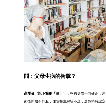
問：父母生病的衝擊？
高愛倫（以下簡稱「倫」）
：爸爸身體一向硬朗，原
術後開始不舒服，住院醫生經驗不足，居然堅持認定