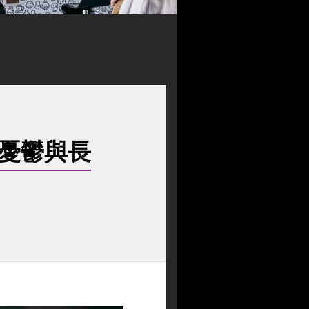
對憂鬱與長