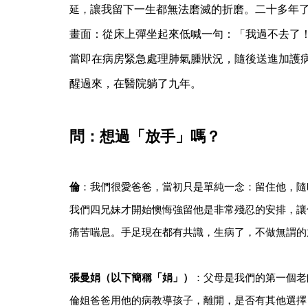
延，
讓我留下一生都無法磨滅的折磨。二十多年
畫面：從床上彈坐起來低喊一句：「我過不去了
當即在病房緊急處理肺氣腫狀況，隨後送進加護
醒過來，在醫院躺了九年。
問：想過「放手」嗎？
倫
：我們很愛爸爸，當初只是單純一念：留住他，隨
我們四兄妹才開始懊悔強留他是非常殘忍的安排，讓
痛苦喘息。手足現在都有共識，生病了，不做無謂的
張曼娟（以下簡稱「娟」）
：父母是我們的第一個老
倫姐爸爸用他的病教導孩子，離開，是否有其他選擇