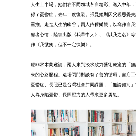
人生上半場，她們在不同領域各自精彩。邁入中年，
得了憂鬱症，去年二度復發。張曼娟則因父親思覺失
重擔。走進人生的幽谷，兩人依舊樂觀，以寫作自我
顧者心情，陸續出版《我輩中人》、《以我之名》等
作《我微笑，但不一定快樂》。
應非常木蘭邀請，兩人來到淡水致力藝術療癒的「無
來的心路歷程。這場閉門對談有了善的循環，書店工
憂鬱症、長照已是台灣社會共同課題，「無論如河」
人為身陷憂鬱、長照壓力的人帶來更多勇氣。