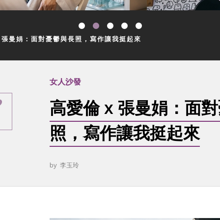
x 張曼娟：面對憂鬱與長照，寫作讓我挺起來
女人沙發
高愛倫 x 張曼娟：面
照，寫作讓我挺起來
by
李玉玲