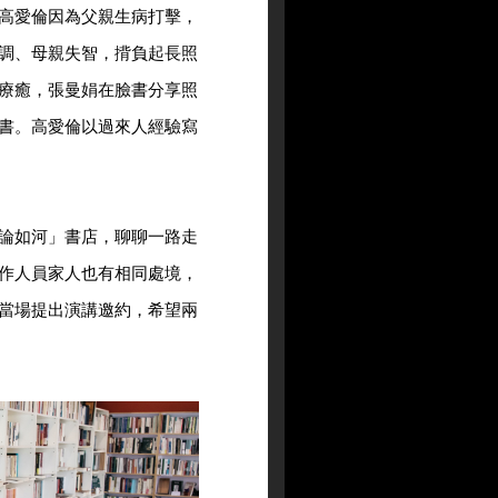
高愛倫因為父親生病打擊，
調、母親失智，揹負起長照
療癒，張曼娟在臉書分享照
書。高愛倫以過來人經驗寫
論如河」書店，聊聊一路走
作人員家人也有相同處境，
當場提出演講邀約，希望兩