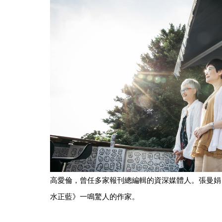
高愛倫，曾任多家報刊總編輯的資深媒體人。張曼娟
水正藍》一鳴驚人的作家。