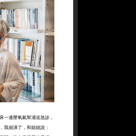
床一邊壓氧氣幫浦送急診，
，我崩潰了，和姐姐說：