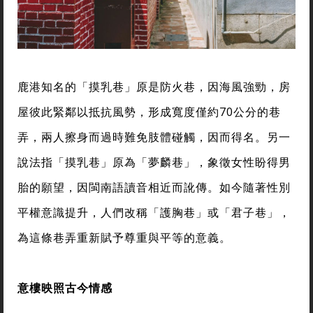
鹿港知名的「摸乳巷」原是防火巷，因海風強勁，房
屋彼此緊鄰以抵抗風勢，形成寬度僅約70公分的巷
弄，兩人擦身而過時難免肢體碰觸，因而得名。另一
說法指「摸乳巷」原為「夢麟巷」，象徵女性盼得男
胎的願望，因閩南語讀音相近而訛傳。如今隨著性別
平權意識提升，人們改稱「護胸巷」或「君子巷」，
為這條巷弄重新賦予尊重與平等的意義。
意樓映照古今情感