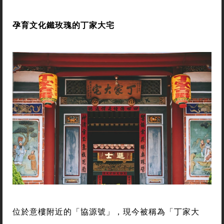
孕育文化鐵玫瑰的丁家大宅
位於意樓附近的「協源號」，現今被稱為「丁家大