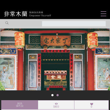
女力故事
觀點專欄
焦點企劃
社會企業
認識我們
2025
OCT 23
5803
0