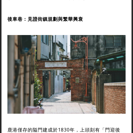
後車巷：見證街鎮規劃與繁華興衰
鹿港僅存的隘門建成於1830年，上頭刻有「門迎後