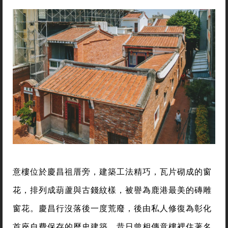
意樓位於慶昌祖厝旁，建築工法精巧，瓦片砌成的窗
花，排列成葫蘆與古錢紋樣，被譽為鹿港最美的磚雕
窗花。慶昌行沒落後一度荒廢，後由私人修復為彰化
首座自費保存的歷史建築。昔日曾相傳意樓裡住著名