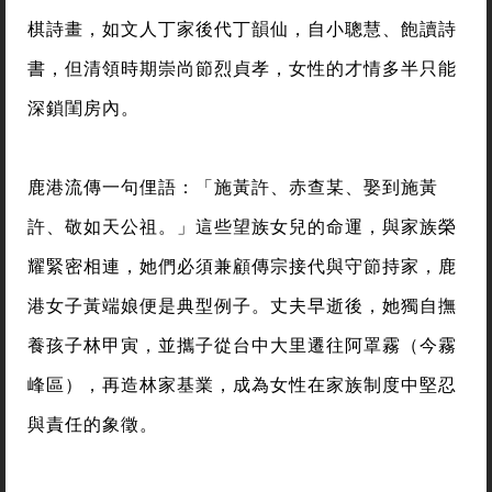
棋詩畫，如文人丁家後代丁韻仙，自小聰慧、飽讀詩
書，但清領時期崇尚節烈貞孝，女性的才情多半只能
深鎖閨房內。
鹿港流傳一句俚語：「施黃許、赤查某、娶到施黃
許、敬如天公祖。」這些望族女兒的命運，與家族榮
耀緊密相連，她們必須兼顧傳宗接代與守節持家，鹿
港女子黃端娘便是典型例子。丈夫早逝後，她獨自撫
養孩子林甲寅，並攜子從台中大里遷往阿罩霧（今霧
峰區），再造林家基業，成為女性在家族制度中堅忍
與責任的象徵。