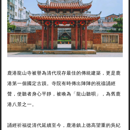
鹿港龍山寺被譽為清代現存最佳的傳統建築，更是鹿
港第一個國定古蹟。寺院有時傳出陣陣的祝禱誦經
聲，使聽者身心平靜，被喚為「龍山聽唄」，為舊鹿
港八景之一。
誦經祈福從清代延續至今，鹿港鎮上德高望重的吳紀