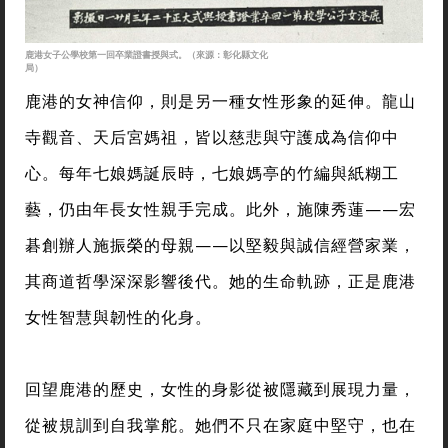
鹿港女子公學校第一回卒業證書授與式。（來源：彰化縣文化
局）
鹿港的女神信仰，則是另一種女性形象的延伸。龍山
寺觀音、天后宮媽祖，皆以慈悲與守護成為信仰中
心。每年七娘媽誕辰時，七娘媽亭的竹編與紙糊工
藝，仍由年長女性親手完成。此外，施陳秀蓮——宏
碁創辦人施振榮的母親——以堅毅與誠信經營家業，
其商道哲學深深影響後代。她的生命軌跡，正是鹿港
女性智慧與韌性的化身。
回望鹿港的歷史，女性的身影從被隱藏到展現力量，
從被規訓到自我掌舵。她們不只在家庭中堅守，也在