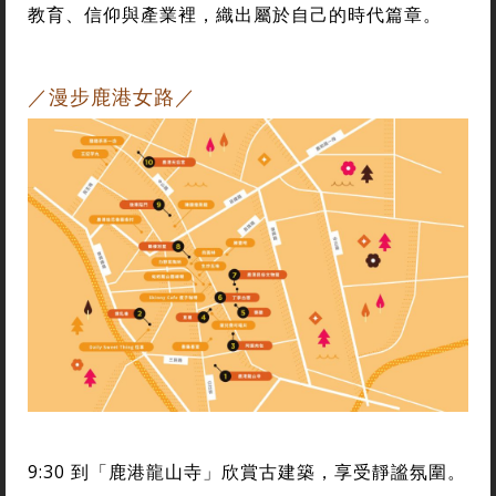
教育、信仰與產業裡，織出屬於自己的時代篇章。
／漫步鹿港女路／
9:30 到「鹿港龍山寺」欣賞古建築，享受靜謐氛圍。