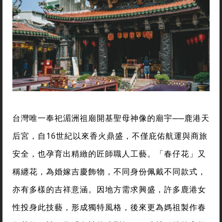
台灣唯一奉祀湄洲祖廟開基聖母神像的廟宇──鹿港天
后宮，自16世紀以來香火鼎盛，不僅庇佑航運與商旅
安全，也孕育出精緻的匠師職人工藝。「春仔花」又
稱纏花，為婚嫁吉慶飾物，不同身份佩戴不同款式，
亦有多樣的吉祥意涵。因地方需求興盛，許多鹿港女
性投身此技藝，形成獨特風格，後來更為媽祖製作春