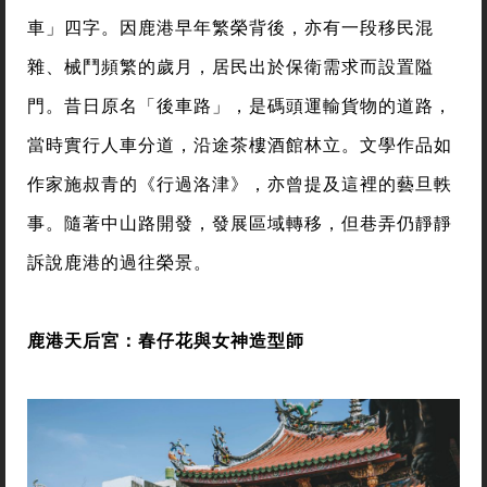
車」四字。因鹿港早年繁榮背後，亦有一段移民混
雜、械鬥頻繁的歲月，居民出於保衛需求而設置隘
門。昔日原名「後車路」，是碼頭運輸貨物的道路，
當時實行人車分道，沿途茶樓酒館林立。文學作品如
作家施叔青的《行過洛津》，亦曾提及這裡的藝旦軼
事。隨著中山路開發，發展區域轉移，但巷弄仍靜靜
訴說鹿港的過往榮景。
鹿港天后宮：春仔花與女神造型師