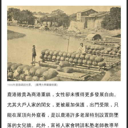
1906年鹿港碼頭光景。（臺灣大學圖書館藏）
鹿港雖貴為商港重鎮，女性卻未獲得更多發展自由。
尤其大戶人家的閨女，更被嚴加保護，出門受限，只
能在屋頂向外窺看，是以鹿港許多老屋特別設置防墜
落的女兒牆。此外，富裕人家會聘請私塾老師教導琴