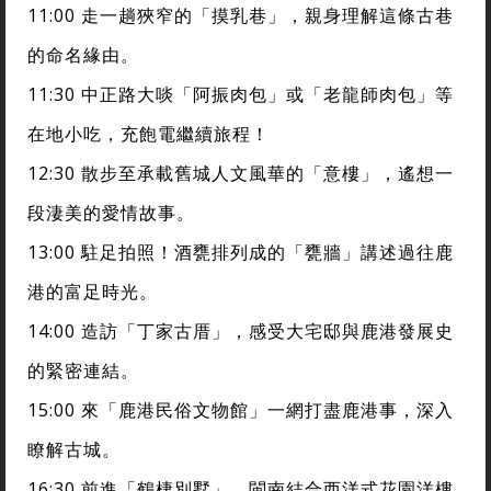
11:00 走一趟狹窄的「摸乳巷」，親身理解這條古巷
的命名緣由。
11:30 中正路大啖「阿振肉包」或「老龍師肉包」等
在地小吃，充飽電繼續旅程！
12:30 散步至承載舊城人文風華的「意樓」，遙想一
段淒美的愛情故事。
13:00 駐足拍照！酒甕排列成的「甕牆」講述過往鹿
港的富足時光。
14:00 造訪「丁家古厝」，感受大宅邸與鹿港發展史
的緊密連結。
15:00 來「鹿港民俗文物館」一網打盡鹿港事，深入
瞭解古城。
16:30 前進「鶴棲別墅」，閩南結合西洋式花園洋樓