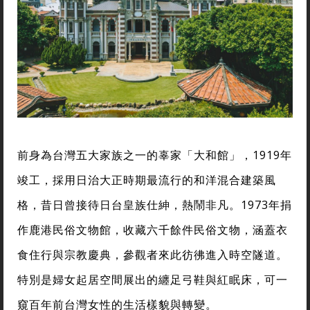
前身為台灣五大家族之一的辜家「大和館」，1919年
竣工，採用日治大正時期最流行的和洋混合建築風
格，昔日曾接待日台皇族仕紳，熱鬧非凡。1973年捐
作鹿港民俗文物館，收藏六千餘件民俗文物，涵蓋衣
食住行與宗教慶典，參觀者來此彷彿進入時空隧道。
特別是婦女起居空間展出的纏足弓鞋與紅眠床，可一
窺百年前台灣女性的生活樣貌與轉變。