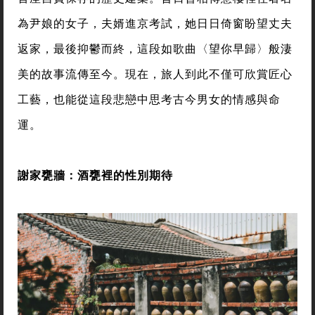
為尹娘的女子，夫婿進京考試，她日日倚窗盼望丈夫
返家，最後抑鬱而終，這段如歌曲〈望你早歸〉般淒
美的故事流傳至今。現在，旅人到此不僅可欣賞匠心
工藝，也能從這段悲戀中思考古今男女的情感與命
運。
謝家甕牆：酒甕裡的性別期待