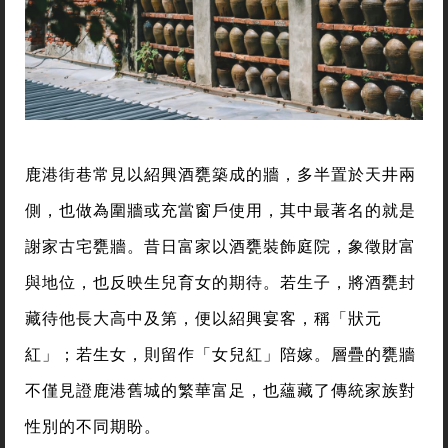
鹿港街巷常見以紹興酒甕築成的牆，多半置於天井兩
側，也做為圍牆或充當窗戶使用，其中最著名的就是
謝家古宅甕牆。昔日富家以酒甕裝飾庭院，象徵財富
與地位，也反映生兒育女的期待。若生子，將酒甕封
藏待他長大高中及第，便以紹興宴客，稱「狀元
紅」；若生女，則留作「女兒紅」陪嫁。層疊的甕牆
不僅見證鹿港舊城的繁華富足，也蘊藏了傳統家族對
性別的不同期盼。