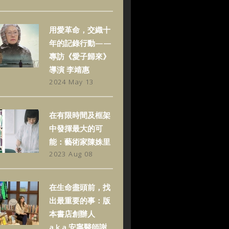
用愛革命，交織十
年的記錄行動——
專訪《愛子歸來》
導演 李靖惠
2024 May 13
在有限時間及框架
中發揮最大的可
能：藝術家陳姝里
2023 Aug 08
在生命盡頭前，找
出最重要的事：版
本書店創辦人
a.k.a.安寧醫師謝