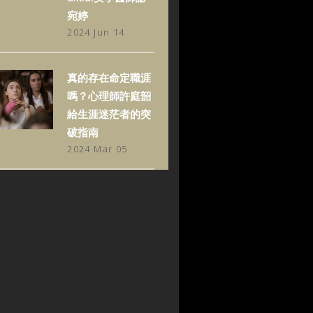
宛婷
2024 Jun 14
真的存在命定職涯
嗎？心理師許庭韶
給生涯迷茫者的突
破指南
2024 Mar 05