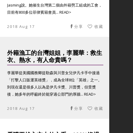
Jasming說。她催生台灣第二個由外籍勞工組成的工會，
目前有800多位菲律賓籍會員... READ>
2018 Aug 17
分享
收藏
外籍漁工的台灣姐姐，李麗華：救生
衣、熱水，有人命貴嗎？
李麗華從美國國務卿提勒森與川普女兒伊凡卡手中接過
「打擊人口販運英雄獎」，成為全球8位「英雄」之一。
到現在還是很多人以為是伊凡卡獎、川普獎，但受獎
後，她多年的呼籲終於能穿過公部門的厚牆... READ>
2018 Aug 17
分享
收藏