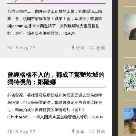
台灣目前唯二，由外籍勞工組成的工會：宜蘭縣漁工職
業工會、桃園市家庭看護工職業工會，幕後推手李麗華
與Jasmin 在非常木蘭邀請下，來到燦爛時光書店相見
歡，進行一場有笑有淚的對談。 READ>
2018 Aug 27
分享
收藏
曾經格格不入的，都成了驚艷坎城的
獨特視角：鄒隆娜
外省父親、菲律賓母親所組成的跨國家庭過去曾為她帶
來困擾，但大學畢業前夕，鄒隆娜決定不再逃避這段身
世，轉而拍成半自傳性質的劇情短片《薯片》
(Chicharon)，一舉入圍第36屆金穗獎個人獎項... READ>
2018 Aug 27
分享
收藏