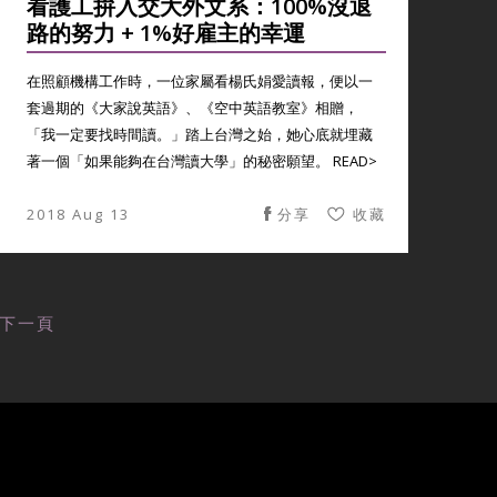
看護工拚入交大外文系：100%沒退
路的努力 + 1%好雇主的幸運
在照顧機構工作時，一位家屬看楊氏娟愛讀報，便以一
套過期的《大家說英語》、《空中英語教室》相贈，
「我一定要找時間讀。」踏上台灣之始，她心底就埋藏
著一個「如果能夠在台灣讀大學」的秘密願望。 READ>
2018 Aug 13
分享
收藏
下一頁