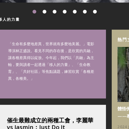
移人的力量
熱門
「生命有多麼地差異，世界就有多麼地美麗。」電影
導演林正盛說。看見不同的存在後，是欣賞的共融，
讓各種差異得以綻放。今年起，我們以「共融」為主
軸，要與讀者一起透過「移人的力量」、「生命教
育」、「共好社區」等焦點議題，練習欣賞「各種差
異，各種美。」
體悟
——
催生最難成立的兩種工會，李麗華
vs Jasmin：Just Do It
2024 