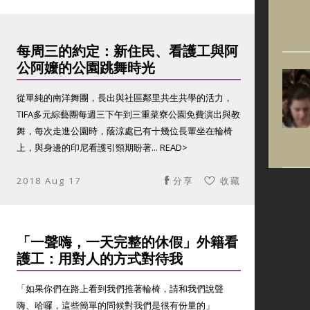
每周三的約定：新住民、看護工與阿
公阿嬤的公園跳舞時光
從單純的南洋舞團，長出與社區鄰里共生共學的活力，
TIFA多元綜藝團每週三下午到三重菜寮公園免費演出與教
舞，每次走進公園時，蔭涼處已有十幾位長輩坐在輪椅
上，與身邊的印尼看護引頸期盼著... READ>
2018 Aug 17
分享
收藏
「一聲嗨，一天完整的休假」外籍看
護工：用對人的方式對待我
「如果你們在路上看到我們推著輪椅，請和我們說聲
嗨、哈囉，這些簡單的問候對我們是很有份量的」