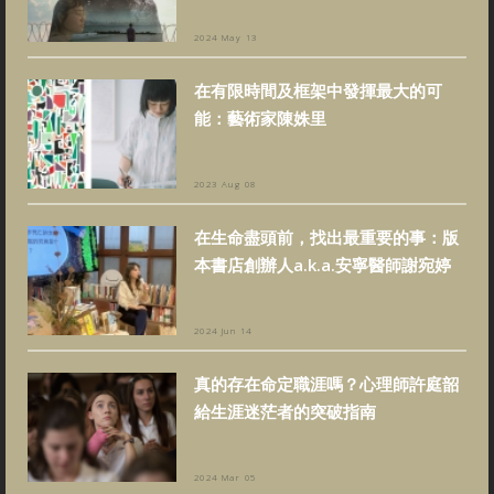
2024 May 13
在有限時間及框架中發揮最大的可
能：藝術家陳姝里
2023 Aug 08
在生命盡頭前，找出最重要的事：版
本書店創辦人a.k.a.安寧醫師謝宛婷
2024 Jun 14
真的存在命定職涯嗎？心理師許庭韶
給生涯迷茫者的突破指南
2024 Mar 05