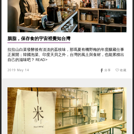
胭脂，保存食的宇宙裡覺知台灣
拉拉山白菜發酵後有淡淡的荔枝味，那瑪夏有機野梅的年度釀藏仕事
正展開；韓國泡菜、印度天貝之外，台灣的風土與食材，也能累積出
自己的滋味吧？ READ>
2019 May 14
分享
收藏