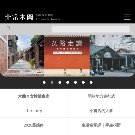
女力故事
觀點專欄
焦點企劃
社會企業
認識我們
木蘭Ｘ女性插畫家
開箱地方進行式
Herstory
小書店的大事
2026靈感祭
生活這堂課｜學生視野