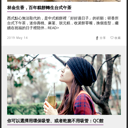
林金生香，百年糕餅轉生台式午茶
西式點心無法取代的，是中式糕餅裡「好好過日子」的祈願；研香所
台式下午茶，迷你壽桃、麻荖、狀元糕，收涎餅零嘴，換個造型，繼
續在祝福的日子裡陪伴… READ>
2019 May 14
分享
收藏
你可以選擇用環保吸管、或者乾脆不用吸管：QC館