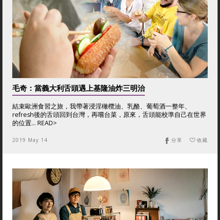
毛奇：當義大利舌頭遇上基隆油炸三明治
結束歐洲食習之旅，我帶著浸淫橄欖油、乳酪、葡萄酒一整年、
refresh後的舌頭回到台灣，再嚐台菜，原來，舌頭能校準自己在世界
的位置… READ>
2019 May 14
分享
收藏