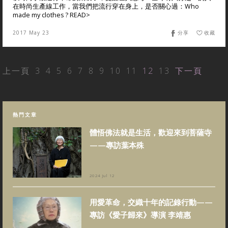
在時尚生產線工作，當我們把流行穿在身上，是否關心過：Who
made my clothes ? READ>
2017 May 23
分享
收藏
上一頁
3
4
5
6
7
8
9
10
11
12
13
下一頁
熱門文章
體悟佛法就是生活，歡迎來到菩薩寺
——專訪葉本殊
2024 Jul 12
用愛革命，交織十年的記錄行動——
專訪《愛子歸來》導演 李靖惠