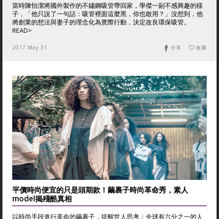
當時陳怡潔將國外製作的不鏽鋼吸管帶回家，學傑一副不感興趣的樣
子，「他只說了一句話：吸管裡面這麼黑，你也敢用？」沒想到，他
將創業的想法與妻子的理念化為實際行動，決定改良環保吸管。
READ>
2017 May 31
分享
收藏
平價時尚便宜的只是頭期款！繭裹子時尚革命秀，素人
model揭殘酷真相
以時尚手段進行革命的繭裹子，提醒世人思考：全球有六分之一的人