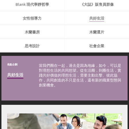
Blank 現代寧靜哲學
《大誌》販售員群像
女性領導力
共好生活
木蘭書房
木蘭選片
思考設計
社會企業
焦點企劃
當我們圈在一起，過去是因為地緣，如今，可以是
對理想生活的共同想望。從生活圈，到圈生活，實
共好生活
踐共好價值的理想生活，需要主動出擊、彼此協
作，共同創造的不只是生活，還有新的職業型態與
創業機會。