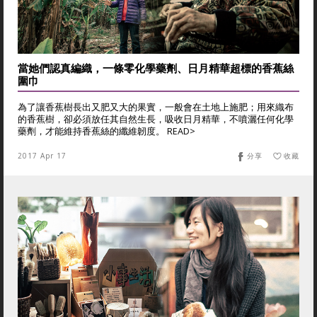
當她們認真編織，一條零化學藥劑、日月精華超標的香蕉絲
圍巾
為了讓香蕉樹長出又肥又大的果實，一般會在土地上施肥；用來織布
的香蕉樹，卻必須放任其自然生長，吸收日月精華，不噴灑任何化學
藥劑，才能維持香蕉絲的纖維韌度。 READ>
2017 Apr 17
分享
收藏