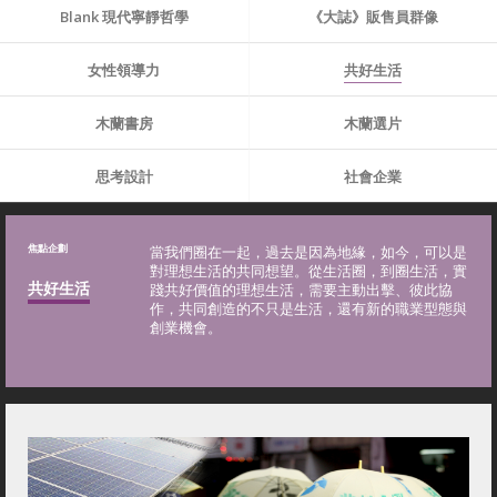
Blank 現代寧靜哲學
《大誌》販售員群像
女性領導力
共好生活
木蘭書房
木蘭選片
思考設計
社會企業
焦點企劃
當我們圈在一起，過去是因為地緣，如今，可以是
對理想生活的共同想望。從生活圈，到圈生活，實
共好生活
踐共好價值的理想生活，需要主動出擊、彼此協
作，共同創造的不只是生活，還有新的職業型態與
創業機會。