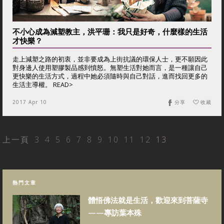
不小心成為減塑教主，洪平珊：我只是好奇，什麼樣的生活
才快樂？
走上減塑之路的初衷，並非要成為上街抗議的環保人士，更不願因此
對身邊人使用塑膠製品感到憤怒。無塑生活對她而言，是一種讓自己
更快樂的生活方式，過程中她必須隨時與自己對話，進而找回更多的
生活主導權。 READ>
2017 Apr 10
分享
收藏
上一頁
3
4
5
6
7
8
9
10
11
12
13
熱門文章
體悟佛法就是生活，歡迎來到菩薩寺
——專訪葉本殊