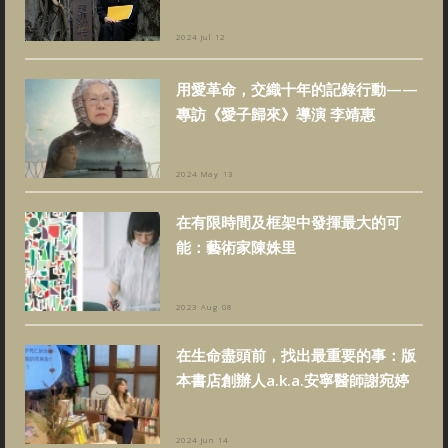
2024 Jul 12
用愛革命，交織十年的記錄行動——
專訪《愛子歸來》導演 李靖惠
2024 May 13
在有限時間及框架中發揮最大的可
能：藝術家陳姝里
2023 Aug 08
在生命盡頭前，找出最重要的事：版
本書店創辦人a.k.a.安寧醫師謝宛婷
2024 Jun 14