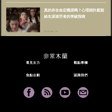
真的存在命定職涯嗎？心理師許庭韶
給生涯迷茫者的突破指南
2024 Mar 05
看見女力
觀點專欄
焦點企劃
認識我們