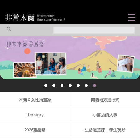
女力故事
觀點專欄
焦點企劃
社會企業
認識我們
木蘭Ｘ女性插畫家
開箱地方進行式
Herstory
小書店的大事
2026靈感祭
生活這堂課｜學生視野