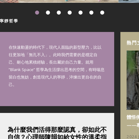
現代寧靜哲學
熱門
在快速動盪的時代下，現代人面臨的新型壓力，比以
往更加地「無孔不入」。此時我們需要的是穩定自
己、耐心地累積經驗，長出屬於自己力量。就用
”Blank Space” 哲學為生活撐出思考的空間，有時喘息
留白也無妨，創造現代人的寧靜，淬煉出更自在的自
己。
體悟
——
為什麼我們活得那麼認真，卻如此不
自信？心理師陳韻如給女性的溫柔指
2024 