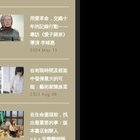
用愛革命，交織十
年的記錄行動——
專訪《愛子歸來》
導演 李靖惠
2024 May 13
在有限時間及框架
中發揮最大的可
能：藝術家陳姝里
2023 Aug 08
在生命盡頭前，找
出最重要的事：版
本書店創辦人
a.k.a.安寧醫師謝