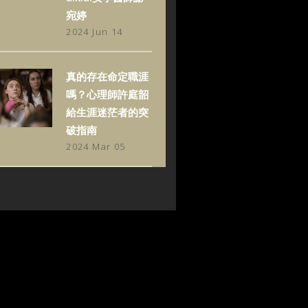
宛婷
2024 Jun 14
真的存在命定職涯
嗎？心理師許庭韶
給生涯迷茫者的突
破指南
2024 Mar 05