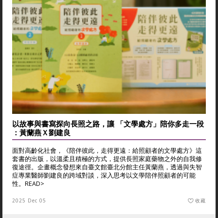
以故事與書寫探向長照之路，讓 「文學處方」陪你多走一段
：黃蘭燕Ｘ劉建良
面對高齡化社會，《陪伴彼此，走得更遠：給照顧者的文學處方》這
套書的出版，以溫柔且積極的方式，提供長照家庭藥物之外的自我修
復途徑。企畫概念發想來自臺文館臺北分館主任黃蘭燕，透過與失智
症專業醫師劉建良的跨域對談，深入思考以文學陪伴照顧者的可能
性。
READ>
2025 Dec 05
收藏