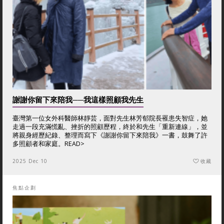
謝謝你留下來陪我──我這樣照顧我先生
臺灣第一位女外科醫師林靜芸，面對先生林芳郁院長罹患失智症，她
走過一段充滿慌亂、挫折的照顧歷程，終於和先生「重新連線」，並
將親身經歷紀錄、整理而寫下《謝謝你留下來陪我》一書，鼓舞了許
多照顧者和家庭。
READ>
2025 Dec 10
收藏
焦點企劃