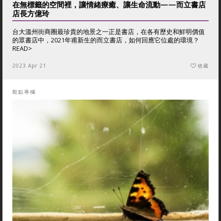
在無標籤的空間裡，讓情緒療癒、讓生命流動——而立書店
店長方億玲
台大溫州街商圈最珍貴的地景之一正是書店，在各有歷史和鮮明價值
的眾書店中，2021年甫新生的而立書店，如何回應它位處的環境？
READ>
2023 Apr 21
收藏
觀點專欄