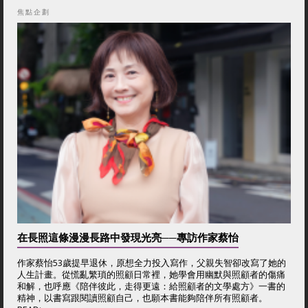
焦點企劃
在長照這條漫漫長路中發現光亮──專訪作家蔡怡
作家蔡怡53歲提早退休，原想全力投入寫作，父親失智卻改寫了她的
人生計畫。從慌亂繁瑣的照顧日常裡，她學會用幽默與照顧者的傷痛
和解，也呼應《陪伴彼此，走得更遠：給照顧者的文學處方》一書的
精神，以書寫跟閱讀照顧自己，也願本書能夠陪伴所有照顧者。