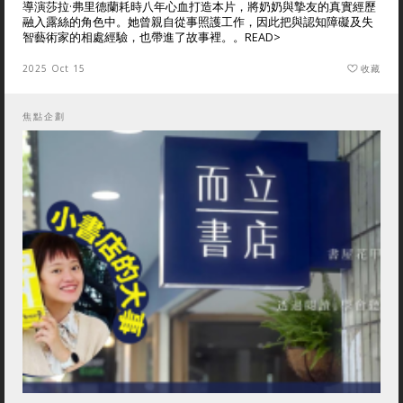
導演莎拉·弗里德蘭耗時八年心血打造本片，將奶奶與摯友的真實經歷
融入露絲的角色中。她曾親自從事照護工作，因此把與認知障礙及失
智藝術家的相處經驗，也帶進了故事裡。。
READ>
2025 Oct 15
收藏
焦點企劃