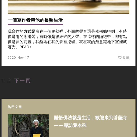
一個寫作者與他的長照生活
我寫作的方式是處在一個腸壁裡，外面的聲音還是依稀聽得到，有時
像是雨的淅瀝聲；有時像是很細碎的人聲。在這樣的隔絕中，都有點
像是夢的前置，我醒著在我的夢裡挖礦。我在我的潛意識地下室裡就
著光。
READ>
2020 Nov 17
收藏
1
2
下一頁
熱門文章
體悟佛法就是生活，歡迎來到菩薩寺
——專訪葉本殊